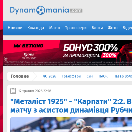
Новини
Команда
Матчі
Трансфери
Блоги
Фото
Віде
Головне
ЧС-2026
Трансфери
Сич
ПАОК
Назар Вол
12 травня 2026 22:18
"Металіст 1925" - "Карпати" 2:2. 
матчу з асистом динамівця Рубч