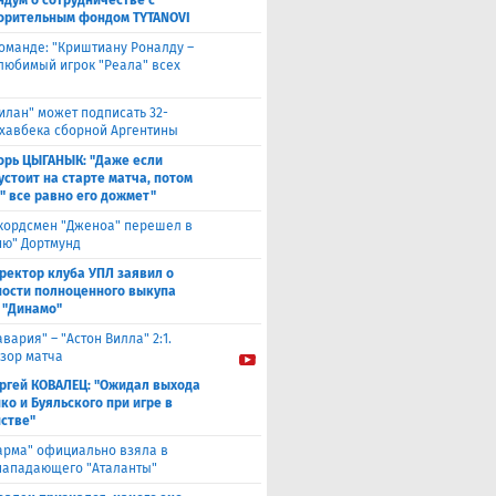
дум о сотрудничестве с
орительным фондом TYTANOVI
оманде: "Криштиану Роналду –
 любимый игрок "Реала" всех
илан" может подписать 32-
 хавбека сборной Аргентины
орь ЦЫГАНЫК: "Даже если
устоит на старте матча, потом
" все равно его дожмет"
кордсмен "Дженоа" перешел в
ию" Дортмунд
ректор клуба УПЛ заявил о
ости полноценного выкупа
 "Динамо"
авария" – "Астон Вилла" 2:1.
зор матча
ргей КОВАЛЕЦ: "Ожидал выхода
ко и Буяльского при игре в
стве"
арма" официально взяла в
нападающего "Аталанты"