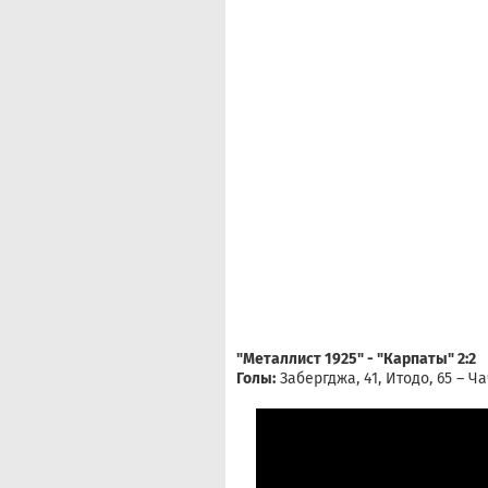
"Металлист 1925" - "Карпаты" 2:2
Голы:
Забергджа, 41, Итодо, 65 – Чач