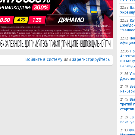
22:38
Вл
Украину
22:22
Ка
Джейдон
"Манчес
22:12
По
официал
22:05
Пр
Аргенти
Войдите в систему
или
Зарегистрируйтесь
отставку
на след
21:56
У 
Джастин
21:49
Вь
Раньери
21:45
Ва
третий 
стартом
21:39
Сы
покинул
21:13
ФК