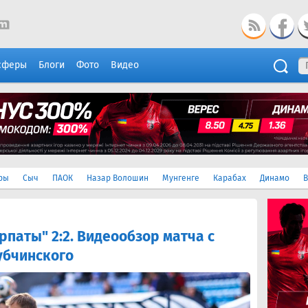
сферы
Блоги
Фото
Видео
ры
Сыч
ПАОК
Назар Волошин
Мунгенге
Карабах
Динамо
В
рпаты" 2:2. Видеообзор матча с
убчинского