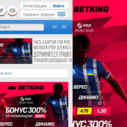
Регистрация
Войти
Правила форума
UA
RU
се теги