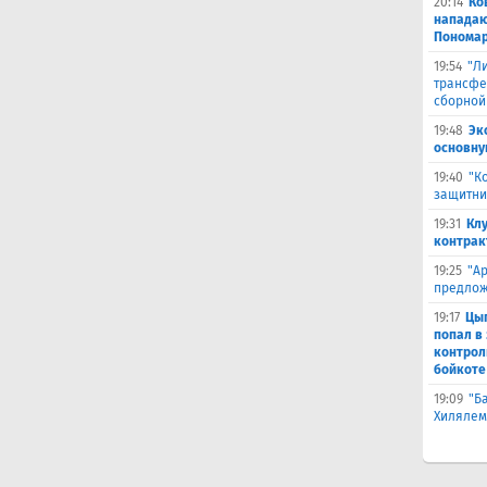
20:14
Ко
нападаю
Пономар
19:54
"Л
трансфе
сборной
19:48
Эк
основну
19:40
"К
защитни
19:31
Кл
контрак
19:25
"А
предлож
19:17
Цыг
попал в
контрол
бойкоте
19:09
"Б
Хилялем