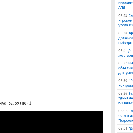
просмот
АПЛ
08:53
Сы
игроком
ухода и
08:48
Ар
должно 
победит
08:41
Де
жертвой
08:37
Бы
объясни
для успе
08:30
"Р
контрак
08:26
Эк
"Динамо
уа, 52, 59 (пен.)
бы наказ
08:08
"Л
согласи
"Барсел
08:01
"Д