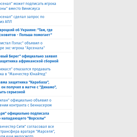
рсенал" может подписать игрока
оны" вместо Винисиуса
рсенал" сделал запрос по
 из АПЛ
вроцкий об Украине: "Там, где
сковитов - Польша помогает"
ристал Пэлас" объявил о
ре экс-игрока "Арсенала"
евый Берег" официально заявил
защитника африканской сборной
ьюкасл" отказался продавать
ка в "Манчестер Юнайтед"
авма защитника "Карабаха",
 он получил в матче с "Динамо",
ыть серьезной
илан" официально объявил о
ении контракта с Беннасером
аря" официально подписала
 нападающего "Ворсклы"
анчестер Сити" согласовал все
 трансфера вратаря "Марселя",
еди еще медосмотр