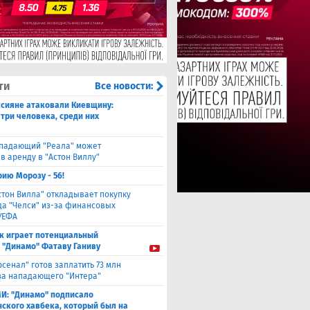
ти
Все новости:
ссияне атаковали Киевщину:
 три человека, среди них
падающий "Реала" может
в аренду в "Астон Виллу"
ию Морозу - 56!
стон Вилла" откладывает покупку
а "Челси" из-за финансовых
УЕФА
к играет потенциальный
 "Динамо" Фатаву Ганиву
рсенал" готов заплатить 73 млн
за нападающего "Интера"
И: "Динамо" подписало
ского хавбека, который был на