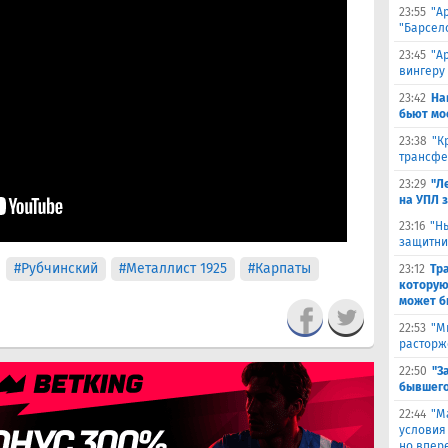
23:55
"А
"Барсел
23:45
"А
вингеру
23:42
На
бьют мо
23:38
"К
трансфе
23:29
"Л
на УПЛ 
23:16
"Н
защитни
#Рубчинский
#Металлист 1925
#Карпаты
23:12
Тр
которую
может б
22:53
"М
расторж
22:50
"З
бывшего
22:44
"М
условия
но впер