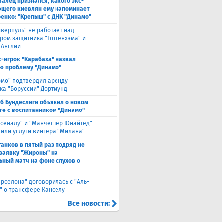
валец признался, какого экс-
щего киевлян ему напоминает
енко: "Крепыш" с ДНК "Динамо"
иверпуль" не работает над
ром защитника "Тоттенхэма" и
 Англии
с-игрок "Карабаха" назвал
ю проблему "Динамо"
омо" подтвердил аренду
ка "Боруссии" Дортмунд
уб Бундеслиги объявил о новом
те с воспитанником "Динамо"
рсеналу" и "Манчестер Юнайтед"
или услуги вингера "Милана"
анков в пятый раз подряд не
 заявку "Жироны" на
ьный матч на фоне слухов о
арселона" договорилась с "Аль-
" о трансфере Канселу
Все новости: