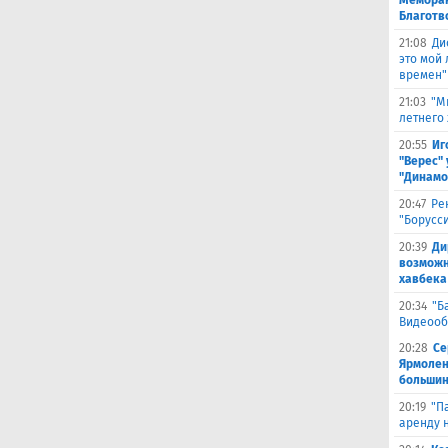
Меморан
Благотв
21:08
Ди
это мой
времен"
21:03
"М
летнего
20:55
Иг
"Верес" 
"Динамо
20:47
Ре
"Борусс
20:39
Ди
возможн
хавбека
20:34
"Б
Видеооб
20:28
Се
Ярмолен
большин
20:19
"П
аренду 