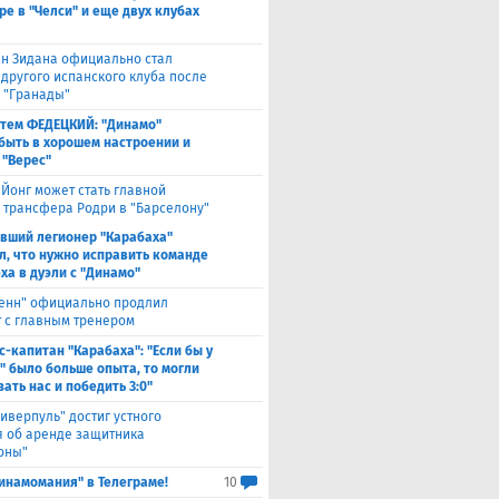
ре в "Челси" и еще двух клубах
н Зидана официально стал
 другого испанского клуба после
з "Гранады"
тем ФЕДЕЦКИЙ: "Динамо"
быть в хорошем настроении и
 "Верес"
 Йонг может стать главной
 трансфера Родри в "Барселону"
вший легионер "Карабаха"
л, что нужно исправить команде
ха в дуэли с "Динамо"
енн" официально продлил
т с главным тренером
с-капитан "Карабаха": "Если бы у
" было больше опыта, то могли
ать нас и победить 3:0"
иверпуль" достиг устного
я об аренде защитника
оны"
инамомания" в Телеграме!
10