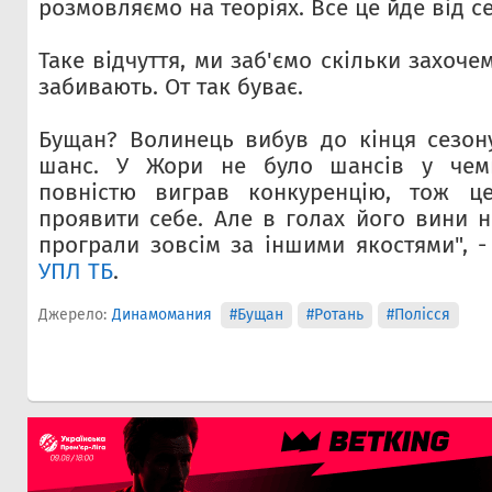
розмовляємо на теоріях. Все це йде від се
Таке відчуття, ми заб'ємо скільки захоче
забивають. От так буває.
Бущан? Волинець вибув до кінця сезон
шанс. У Жори не було шансів у чемп
повністю виграв конкуренцію, тож ц
проявити себе. Але в голах його вини н
програли зовсім за іншими якостями", -
УПЛ ТБ
.
Джерело:
Динамомания
#Бущан
#Ротань
#Полісся