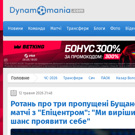
Новини
Команда
Матчі
Трансфери
Блоги
Фото
Віде
Головне
ЧС-2026
Трансфери
Сич
ПАОК
Назар Вол
12 травня 2026 21:48
Ротань про три пропущені Бущан
матчі з "Епіцентром": "Ми виріш
шанс проявити себе"