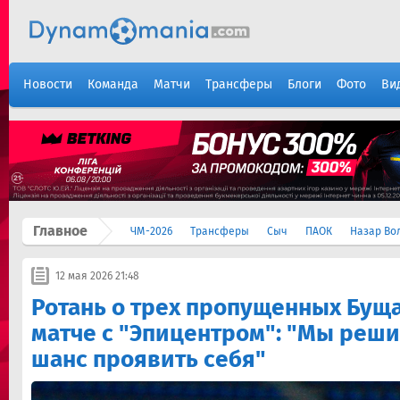
Новости
Команда
Матчи
Трансферы
Блоги
Фото
Ви
Главное
ЧМ-2026
Трансферы
Сыч
ПАОК
Назар Во
12 мая 2026 21:48
Ротань о трех пропущенных Буща
матче с "Эпицентром": "Мы реш
шанс проявить себя"