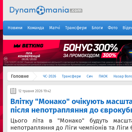
Новини
Команда
Матчі
Трансфери
Блоги
Фото
Віде
Головне
ЧС-2026
Трансфери
Сич
ПАОК
Назар Вол
12 травня 2026 19:42
Влітку "Монако" очікують масшта
після непотрапляння до єврокуб
Цього літа в "Монако" будуть масшт
непотрапляння до Ліги чемпіонів та Ліги 