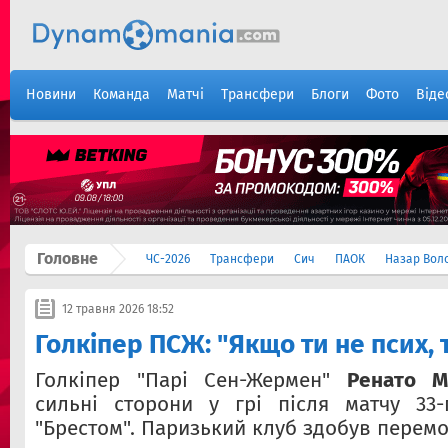
Новини
Команда
Матчі
Трансфери
Блоги
Фото
Віде
Головне
ЧС-2026
Трансфери
Сич
ПАОК
Назар Вол
12 травня 2026 18:52
Голкіпер ПСЖ: "Якщо ти не псих, 
Голкіпер "Парі Сен-Жермен"
Ренато М
сильні сторони у грі після матчу 33-
"Брестом". Паризький клуб здобув перемог