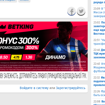
раунде 
23:09
В 
Месси с
заверше
23:02
По
заинтер
еще жде
Востока
22:51
"Н
трансфе
22:46
Дм
ТЦК муж
законны
22:40
Аг
Моуринь
футболи
22:32
Ив
подопеч
проявле
Войдите в систему
или
Зарегистрируйтесь
22:26
Фр
быть ос
22:08
Ва