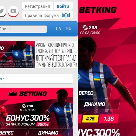
Регистрация
Войти
Правила форума
UA
RU
еги