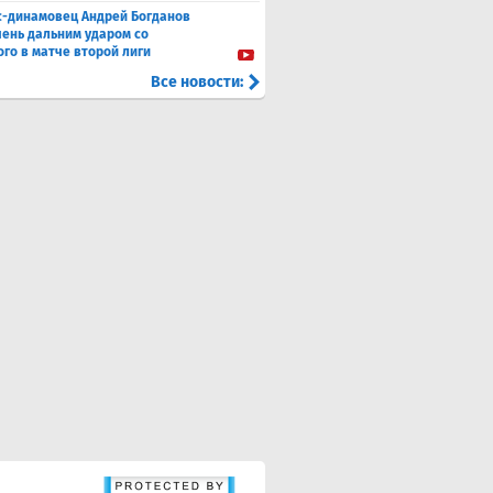
с-динамовец Андрей Богданов
чень дальним ударом со
го в матче второй лиги
Все новости: