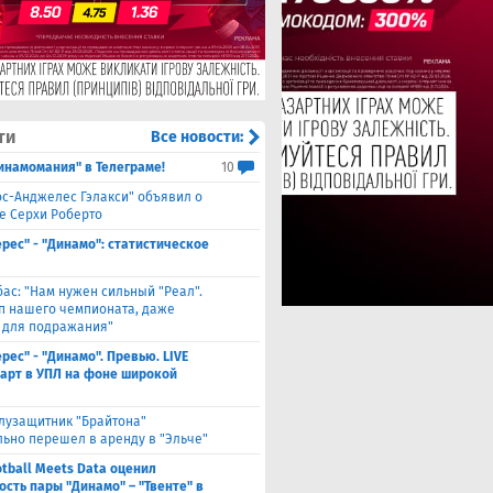
ти
Все новости:
инамомания" в Телеграме!
10
ос-Анджелес Гэлакси" объявил о
е Серхи Роберто
ерес" - "Динамо": статистическое
бас: "Нам нужен сильный "Реал".
лп нашего чемпионата, даже
 для подражания"
ерес" - "Динамо". Превью. LIVE
Старт в УПЛ на фоне широкой
лузащитник "Брайтона"
ьно перешел в аренду в "Эльче"
otball Meets Data оценил
ость пары "Динамо" – "Твенте" в