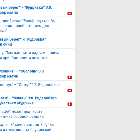
вый Берег" – "Кудривка" 0:0.
зор матча
дервейрелд: "Рашфорд стал бы
орошим приобретением для
эма"
евый Берег" и "Кудривка"
и очки
ву: "Мы работаем над усилением
 и приобретением опытных
"
уковина" – "Оболонь" 0:0.
зор матча
вентус" – "Интер" 1:2. Видеообзор
елси" – "Милан" 3:0. Видеообзор
 участием Мудрыка
етафе" может подписать
итника сборной Бельгии
арсель" хочет заменить Рульи
м из чемпионата Саудовской