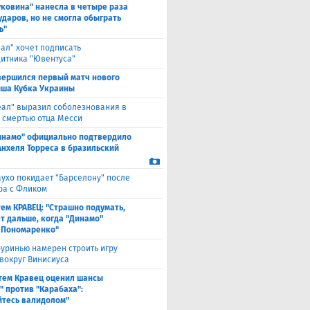
уковина" нанесла в четыре раза
ударов, но не смогла обыграть
ь"
еал" хочет подписать
итника "Ювентуса"
вершился первый матч нового
ша Кубка Украины
еал" выразил соболезнования в
о смертью отца Месси
инамо" официально подтвердило
Анхеля Торреса в бразильский
ухо покидает "Барселону" после
ра с Фликом
ем КРАВЕЦ: "Страшно подумать,
ет дальше, когда "Динамо"
 Пономаренко"
уринью намерен строить игру
 вокруг Винисиуса
тем Кравец оценил шансы
" против "Карабаха":
йтесь валидолом"