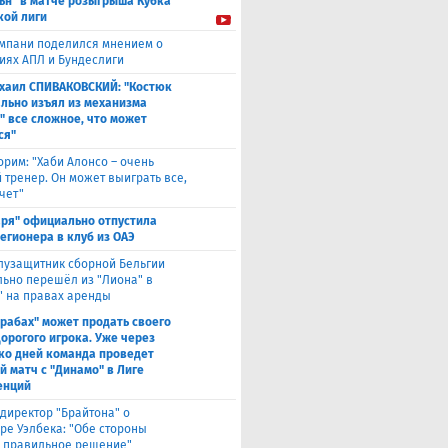
ьн" в матче розыгрыша Кубка
кой лиги
мпани поделился мнением о
иях АПЛ и Бундеслиги
хаил СПИВАКОВСКИЙ: "Костюк
льно изъял из механизма
" все сложное, что может
ся"
орим: "Хаби Алонсо – очень
 тренер. Он может выиграть все,
чет"
аря" официально отпустила
легионера в клуб из ОАЭ
лузащитник сборной Бельгии
ьно перешёл из "Лиона" в
" на правах аренды
рабах" может продать своего
дорогого игрока. Уже через
ко дней команда проведет
й матч с "Динамо" в Лиге
енций
директор "Брайтона" о
ре Уэлбека: "Обе стороны
 правильное решение"