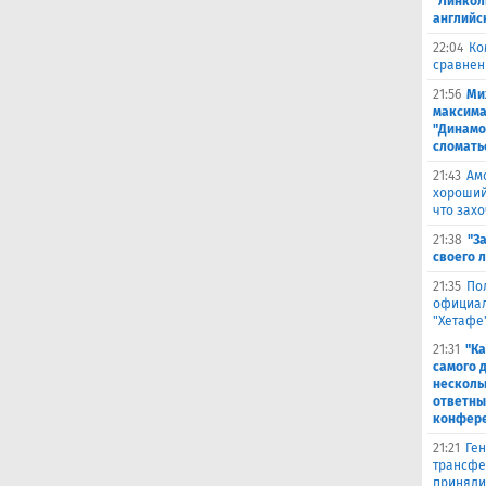
"Линкол
английс
22:04
Ко
сравнен
21:56
Ми
максима
"Динамо
сломать
21:43
Ам
хороший
что захо
21:38
"З
своего 
21:35
По
официал
"Хетафе
21:31
"Ка
самого 
несколь
ответны
конфер
21:21
Ген
трансфе
приняли