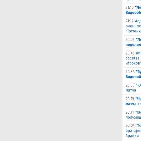
21:16
"Ле
Видеооб
21:12
Ал
очень х
"Тоттенх
20:52
"Л
поделил
20:46
Ки
состава
игроков
20:36
"Б
Видеооб
20:33
"Ю
матча
20:15
"Ч
матча с
20:11
"Х
полузащ
20:04
"М
вратаре
Аравии