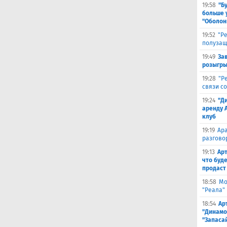
19:58
"Б
больше 
"Оболон
19:52
"Р
полузащ
19:49
За
розыгры
19:28
"Р
связи с
19:24
"Д
аренду 
клуб
19:19
Ара
разгово
19:13
Арт
что буд
продаст
18:58
Мо
"Реала"
18:54
Ар
"Динамо
"Запаса