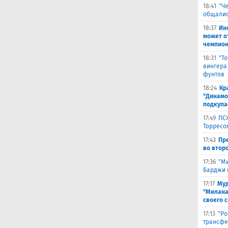
18:41
"Ч
общалис
18:37
Ин
может о
чемпион
18:31
"Т
вингера
фунтов
18:24
Кр
"Динамо"
подкупа
17:49
ПС
Торресо
17:43
Пр
во второ
17:36
"М
Барджи 
17:17
Муд
"Милана
своего 
17:13
"Ро
трансфе