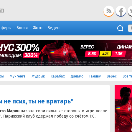
сферы
Блоги
Фото
Видео
ры
Мунгенге
Мудрык
Карабах
Динамо
Ганиву
Верес
Все т
 не псих, ты не вратарь"
ато Марин
назвал свои сильные стороны в игре после
м". Парижский клуб одержал победу со счётом 1:0.