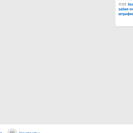
17:09
Эк
забил о
штрафно