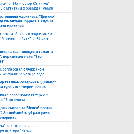
елси" и "Манчестер Юнайтед"
ь с агентами форварда "Реала"
остранный журналист: "Динамо"
тдать Анхеля Торреса в клуб из
ата Бразилии
оттенхэм" близок к подписанию
 "Манчестер Сити" за 60 млн
авец назвал молодого таланта
, поразившего его: "Это
ет"
Ж согласовал с Ферраном
м контракт на четыре года
едставляем соперника "Динамо"
м туре УПЛ: "Верес" Ровно
илан" возобновил интерес к
из "Барселоны"
рык сыграл за "Челси" против
". Английский клуб разгромил
соперника
ма" заинтересована в
ре вингера "Челси"