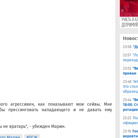
Новос
23:58
"Д
23:57
"Л
переход
23:52
"В
превью
23:48
Те
Это сто
образец
23:44
"В
ого агрессивен, как показывают мои сейвы. Мне
18:00. 
обы прессинговать нападающего и не давать ему
ротации
23:22
По
официал
ты не вратарь", - убежден Марин.
23:16
Fo
вероятн
ато Марин
#ПСЖ