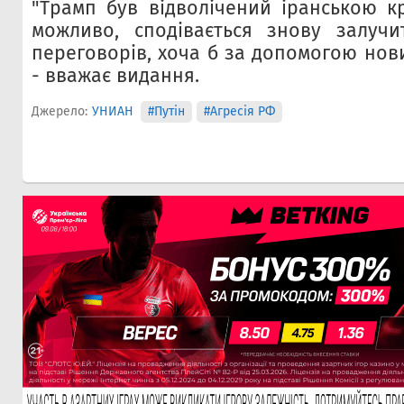
"Трамп був відволічений іранською кр
можливо, сподівається знову залучи
переговорів, хоча б за допомогою нов
- вважає видання.
Джерело:
УНИАН
#Путін
#Агресія РФ