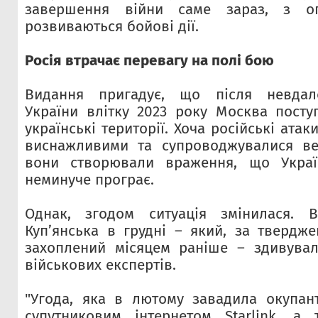
завершення війни саме зараз, з о
розвиваються бойові дії.
Росія втрачає перевагу на полі бою
Видання пригадує, що після невдало
України влітку 2023 року Москва пост
українські території. Хоча російські ата
виснажливими та супроводжувалися ве
вони створювали враження, що Украї
неминуче програє.
Однак, згодом ситуація змінилася. В
Куп’янська в грудні – який, за твердж
захоплений місяцем раніше – здивувал
військових експертів.
"Угода, яка в лютому завадила окупан
супутниковим інтернетом Starlink, а