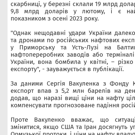
скарбниці, у березні склали 19 млрд дола
9,8 млрд доларів у лютому, і є на
показником з осені 2023 року.
"Однак нещодавні удари України далек
та дронами по російських нафтових експ
у Приморську та Усть-Лузі на Балти
нафтопереробних заводів або терміналів
України, вона бомбила у квітні, – різк
експорту", - зауважується в публікації.
За даними Сергія Вакуленка з Фонду К
експорт впав з 5,2 млн барелів на ден
додав, що наразі вищі ціни на нафту ці
компенсувати прогнозоване падіння росій
Проте Вакуленко вважає, що ситуа
змінитися, якщо США та Іран досягнуть у
Ормузької протоки, і ціни на нафту впадут