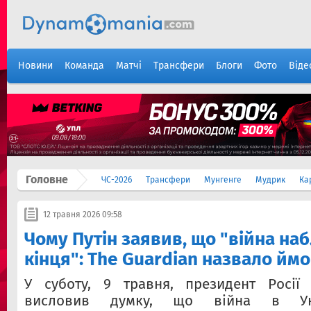
Новини
Команда
Матчі
Трансфери
Блоги
Фото
Віде
Головне
ЧС-2026
Трансфери
Мунгенге
Мудрик
Ка
12 травня 2026 09:58
Чому Путін заявив, що "війна на
кінця": The Guardian назвало йм
У суботу, 9 травня, президент Росії
висловив думку, що війна в Укр