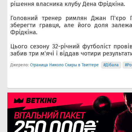
рішення власника клубу Дена Фрідкіна.
Головний тренер римлян Джан П'єро Га
зберегти гравця, але його доля залеж
Фрідкіна.
Цього сезону 32-річний футболіст провів
забив три м'ячі і віддав чотири результат
Джерело:
Страница Николо Скиры в Твиттере
#Дібала
#Ро