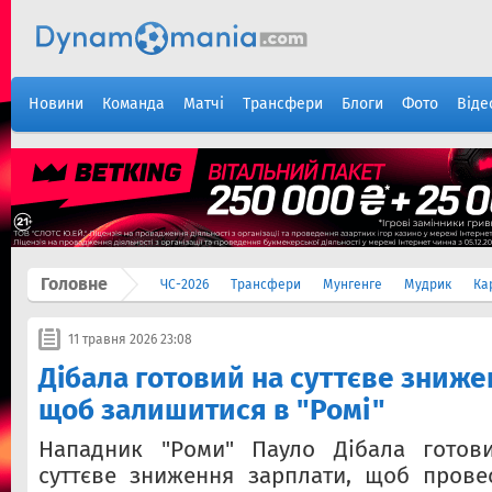
Новини
Команда
Матчі
Трансфери
Блоги
Фото
Віде
Головне
ЧС-2026
Трансфери
Мунгенге
Мудрик
Ка
11 травня 2026 23:08
Дібала готовий на суттєве зниже
щоб залишитися в "Ромі"
Нападник "Роми" Пауло Дібала готов
суттєве зниження зарплати, щоб прове