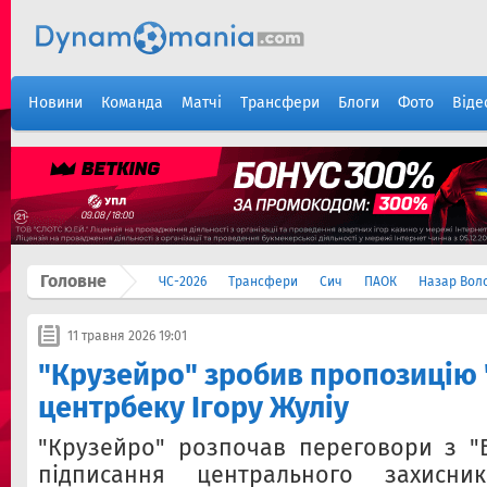
Новини
Команда
Матчі
Трансфери
Блоги
Фото
Віде
Головне
ЧС-2026
Трансфери
Сич
ПАОК
Назар Вол
11 травня 2026 19:01
"Крузейро" зробив пропозицію 
центрбеку Ігору Жуліу
"Крузейро" розпочав переговори з "
підписання центрального захисни