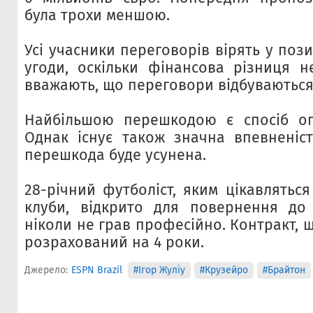
була трохи меншою.
Усі учасники переговорів вірять у поз
угоди, оскільки фінансова різниця н
вважають, що переговори відбуваються
Найбільшою перешкодою є спосіб оп
Однак існує також значна впевненіс
перешкода буде усунена.
28-річний футболіст, яким цікавляться
клуби, відкрито для повернення до 
ніколи не грав професійно. Контракт, 
розрахований на 4 роки.
Джерело:
ESPN Brazil
#Ігор Жуліу
#Крузейро
#Брайтон