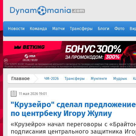
Новости
Команда
Матчи
Трансферы
Блоги
Фото
Ви
Главное
ЧМ-2026
Трансферы
Мунгенге
Мудрык
К
11 мая 2026 19:01
"Крузейро" сделал предложение
по центрбеку Игору Жулиу
«Крузейро» начал переговоры с «Брайто
подписания центрального защитника Иго