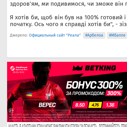
здоров'ям, ми подивимося, чи зможе він г
Я хотів би, щоб він був на 100% готовий і
початку. Ось чого я справді хотів би", - з
Джерело:
Официальный сайт "Реала"
#Арбелоа
#Мбаппе