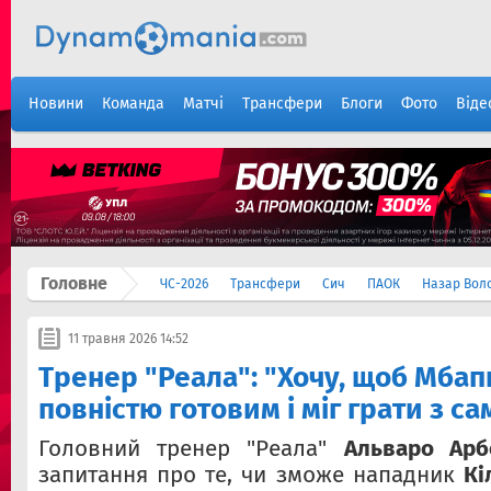
Новини
Команда
Матчі
Трансфери
Блоги
Фото
Віде
Головне
ЧС-2026
Трансфери
Сич
ПАОК
Назар Вол
11 травня 2026 14:52
Тренер "Реала": "Хочу, щоб Мбап
повністю готовим і міг грати з с
Головний тренер "Реала"
Альваро Арб
запитання про те, чи зможе нападник
Кі