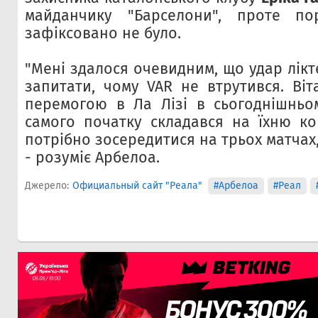
майданчику "Барселони", проте п
зафіксовано не було.
"Мені здалося очевидним, що удар лікте
запитати, чому VAR не втрутився. Віт
перемогою в Ла Лізі в сьогоднішньом
самого початку складався на їхню ко
потрібно зосередитися на трьох матчах
- розуміє Арбелоа.
Джерело:
Официальный сайт "Реала"
#Арбелоа
#Реал