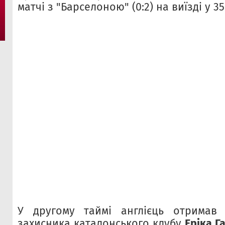
матчі з "Барселоною" (0:2) на виїзді у 35
У другому таймі англієць отримав 
захисника каталонського клубу
Еріка Га