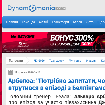
Новини
Команда
Матчі
Трансфери
Блоги
Фото
Віде
Головне
ЧС-2026
Трансфери
Мунгенге
Мудрик
Ка
11 травня 2026 14:17
Арбелоа: "Потрібно запитати, ч
втрутився в епізоді з Беллінгем
Головний тренер "Реала"
Альваро Ар
про епізод за участю півзахисника
Дж