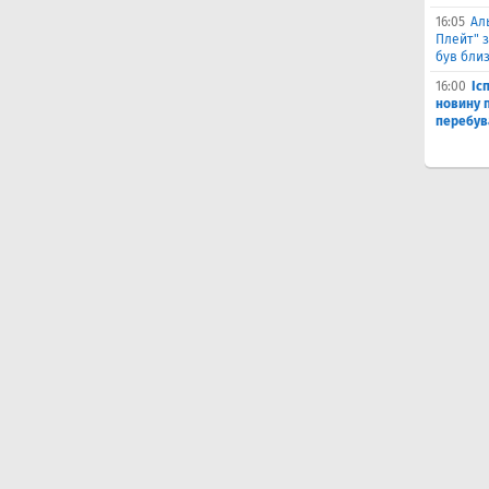
16:05
Ал
Плейт" з
був бли
16:00
Іс
новину п
перебув