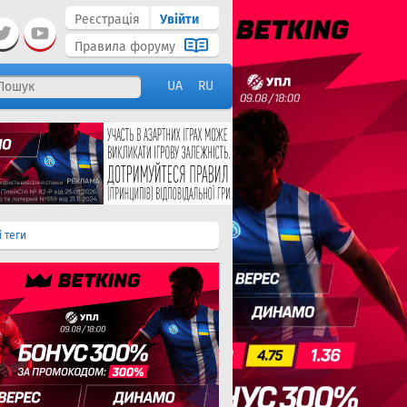
Реєстрація
Увійти
Правила форуму
UA
RU
і теги