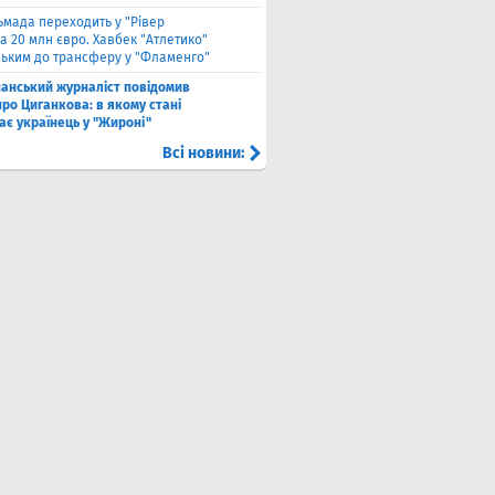
ьмада переходить у "Рівер
а 20 млн євро. Хавбек "Атлетико"
зьким до трансферу у "Фламенго"
панський журналіст повідомив
ро Циганкова: в якому стані
ає українець у "Жироні"
Всі новини: