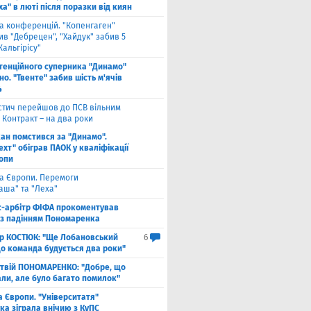
а" в люті після поразки від киян
га конференцій. "Копенгаген"
в "Дебрецен", "Хайдук" забив 5
Жальгірісу"
тенційного суперника "Динамо"
о. "Твенте" забив шість м'ячів
4
стич перейшов до ПСВ вільним
 Контракт – на два роки
кан помстився за "Динамо".
хт" обіграв ПАОК у кваліфікації
ропи
га Європи. Перемоги
аша" та "Леха"
с-арбітр ФІФА прокоментував
із падінням Пономаренка
ор КОСТЮК: "Ще Лобановський
6
що команда будується два роки"
твій ПОНОМАРЕНКО: "Добре, що
али, але було багато помилок"
а Європи. "Університатя"
ка зіграла внічию з КуПС