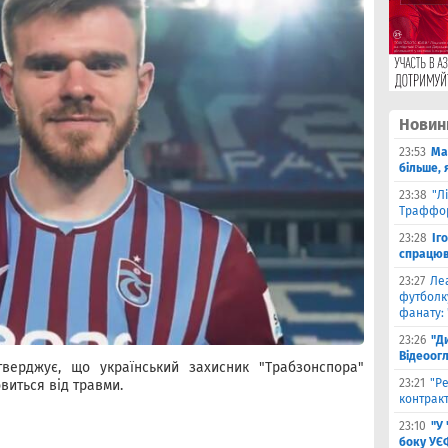
Новин
23:53
Ма
більше, 
23:38
"Л
Траффор
23:28
Іг
спрацюв
23:27
Ле
футболку
фанату: 
23:26
"Д
Відеоог
тверджує, що український захисник "Трабзонспора"
23:21
"Ре
виться від травми.
контракт
23:10
"У
боку УЄ