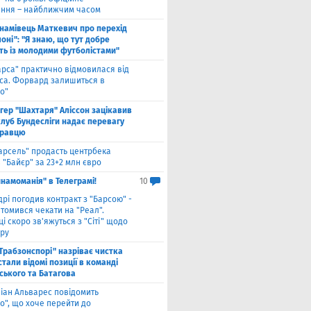
ння – найближчим часом
намівець Маткевич про перехід
оні": "Я знаю, що тут добре
ь із молодими футболістами"
арса" практично відмовилася від
са. Форвард залишиться в
о"
нгер "Шахтаря" Аліссон зацікавив
клуб Бундесліги надає перевагу
гравцю
арсель" продасть центрбека
 "Байєр" за 23+2 млн євро
намоманія" в Телеграмі!
10
дрі погодив контракт з "Барсою" -
томився чекати на "Реал".
і скоро зв'яжуться з "Сіті" щодо
ру
"Трабзонспорі" назріває чистка
стали відомі позиції в команді
ського та Батагова
ліан Альварес повідомить
о", що хоче перейти до