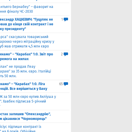
антьяго Бернабеу" – фаворит на
ння фіналу ЧС-2030
ександр ХАЦКЕВИЧ: "Гуцуляк не
1
ав до кінця свій контракт і не
уку президенту"
арса" скасувала товариський
арокко через міграційну кризу у
луб мав отримати 4,5 млн євро
инамо" – "Карабах" 1:0. Звіт про
2
еремога на жилах
ілан" не продав Леау
араю" за 35 млн. євро. Італійці
ть 50 млн.
намо" – "Карабах" 1:0. Ліга
65
нцій. Все вирішиться у Баку
Ж за 50 млн євро купив Акліуша у
. Хавбек підписав 5-річний
т
стак залишив "Олександрію",
м цікавився "Чорноморець"
ісіус підпише контракт із
 на 6 років. Офіційне