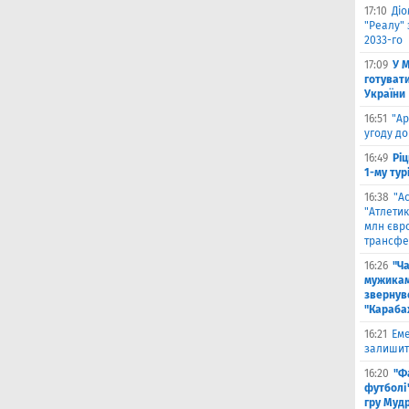
17:10
Ді
"Реалу" 
2033-го
17:09
У 
готувати
України
16:51
"Ар
угоду до
16:49
Ріц
1-му тур
16:38
"А
"Атлетик
млн євр
трансфе
16:26
"Ч
мужикам
звернув
"Караба
16:21
Еме
залишити
16:20
"Ф
футболі"
гру Муд