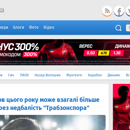
фери
Блоги
Фото
Відео
ри
Сич
ПАОК
Назар Волошин
Мунгенге
Карабах
Динамо
Вс
ов цього року може взагалі більше
ерез недбалість "Трабзонспора"