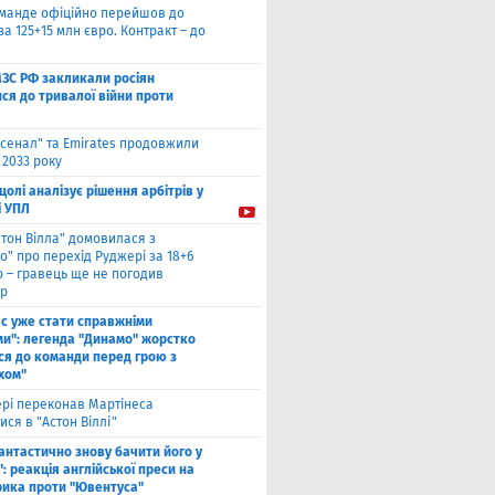
оманде офіційно перейшов до
за 125+15 млн євро. Контракт – до
МЗС РФ закликали росіян
ся до тривалої війни проти
сенал" та Emirates продовжили
 2033 року
цолі аналізує рішення арбітрів у
і УПЛ
стон Вілла" домовилася з
о" про перехід Руджері за 18+6
о – гравець ще не погодив
р
ас уже стати справжніми
и": легенда "Динамо" жорстко
ся до команди перед грою з
хом"
рі переконав Мартінеса
ся в "Астон Віллі"
антастично знову бачити його у
: реакція англійської преси на
рика проти "Ювентуса"