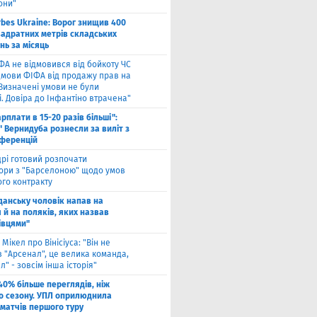
они"
rbes Ukraine: Ворог знищив 400
вадратних метрів складських
нь за місяць
ФА не відмовився від бойкоту ЧС
ідмови ФІФА від продажу прав на
"Визначені умови не були
. Довіра до Інфантіно втрачена"
арплати в 15-20 разів більші":
 Вернидуба рознесли за виліт з
нференцій
рі готовий розпочати
ори з "Барселоною" щодо умов
ого контракту
Гданську чоловік напав на
 й на поляків, яких назвав
івцями"
 Мікел про Вінісіуса: "Він не
 "Арсенал", це велика команда,
л" - зовсім інша історія"
40% більше переглядів, ніж
о сезону. УПЛ оприлюднила
 матчів першого туру