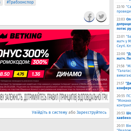
в
#Трабзонспор
22:10
"С
проведе
22:03
Ол
допрацюв
потис р
22:01
"Б
матч у М
Сеуті. К
22:00
"Д
матч. П
21:58
"М
"Галатас
вимагаю
21:57
"Ди
конфере
20:55
ПС
"Монако"
контрак
Увійдіть в систему
або
Зареєструйтесь
20:53
Шо
хавбеко
20:51
Він
"Реалом"