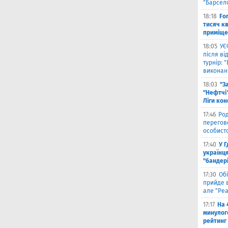
"Барсел
18:18
Fo
тисяч к
приміще
18:05
УЄ
після в
турнір: 
виконані
18:03
"З
"Нефтчі"
Ліги ко
17:46
Род
перегов
особист
17:40
У 
українця
"бандер
17:30
Обі
прийде в
але "Реа
17:17
На 
минулог
рейтинг