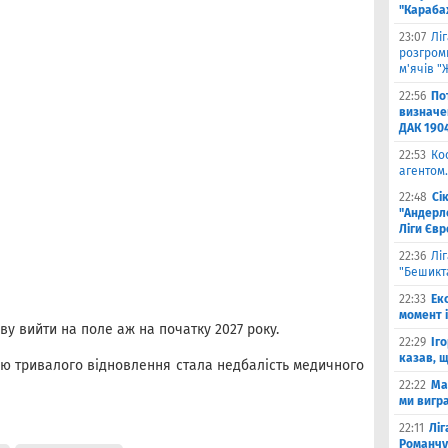
"Карабах
23:07
Лі
розгроми
м'ячів "
22:56
По
визначен
ДАК 190
22:53
Ко
агентом.
22:48
Сі
"Андерле
Ліги Єв
22:36
Лі
"Бешикт
22:33
Ек
момент 
у вийти на поле аж на початку 2027 року.
22:29
Іг
казав, 
ю тривалого відновлення стала недбалість медичного
22:22
Ма
ми вигр
22:11
Ліг
Романчу