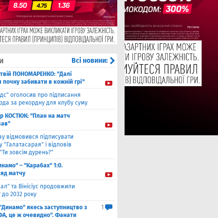
и
Всі новини:
твiй ПОНОМАРЕНКО: "Далі
я почну забивати в кожній грі"
ідс" оголосив про підписання
да за рекордну для клубу суму
ор КОСТЮК: "План на матч
ав"
ау відмовився підписувати
 "Галатасарая" і відповів
"Ти зовсім дурень?"
инамо" – "Карабах" 1:0.
ляд матчу
ал" та Вінісіус продовжили
 до 2032 року
 "Динамо" якесь заступництво з
1
ФА, це ж очевидно". Фанати