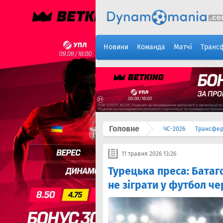
Новини
Команда
Матчі
Транс
Головне
ЧС-2026
Трансфе
11 травня 2026 13:26
Турецька преса: Батаг
не зіграти у футбол ч