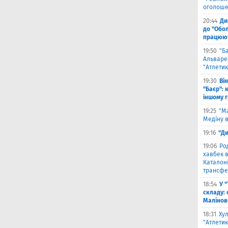
оголоше
20:44
Ди
до "Обол
працюют
19:50
"Б
Альваре
"Атлетик
19:30
Ві
"Баєр": 
іншому 
19:25
"М
Медіну в
19:16
"Ди
19:06
Ро
хавбек в
Каталонц
трансфе
18:54
У 
складу: 
Малiнов
18:31
Ху
"Атлетик