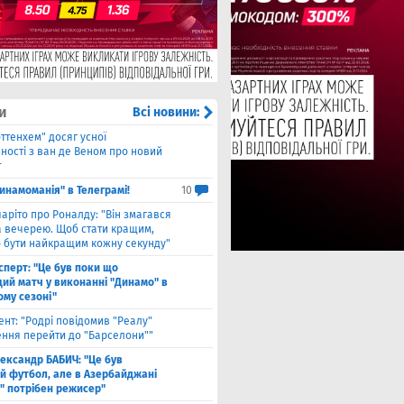
и
Всі новини:
оттенхем" досяг усної
ності з ван де Веном про новий
т
инамоманія" в Телеграмі!
10
чаріто про Роналду: "Він змагався
а вечерею. Щоб стати кращим,
о бути найкращим кожну секунду"
сперт: "Це був поки що
ий матч у виконанні "Динамо" в
ому сезоні"
ент: "Родрі повідомив "Реалу"
ення перейти до "Барселони""
ександр БАБИЧ: "Це був
й футбол, але в Азербайджані
" потрібен режисер"