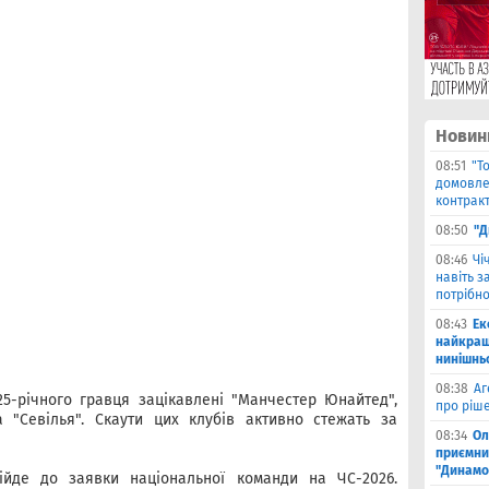
Новин
08:51
"Т
домовле
контрак
08:50
"Д
08:46
Чi
навіть з
потрібн
08:43
Ек
найкращ
нинішнь
08:38
Аг
5-річного гравця зацікавлені "Манчестер Юнайтед",
про ріш
та "Севілья". Скаути цих клубів активно стежать за
08:34
Ол
приємни
"Динамо
ійде до заявки національної команди на ЧС-2026.