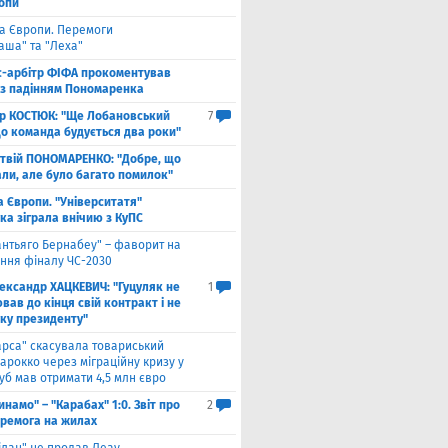
ропи
га Європи. Перемоги
аша" та "Леха"
с-арбітр ФІФА прокоментував
із падінням Пономаренка
ор КОСТЮК: "Ще Лобановський
7
що команда будується два роки"
твій ПОНОМАРЕНКО: "Добре, що
али, але було багато помилок"
а Європи. "Університатя"
ка зіграла внічию з КуПС
антьяго Бернабеу" – фаворит на
ння фіналу ЧС-2030
ександр ХАЦКЕВИЧ: "Гуцуляк не
1
ав до кінця свій контракт і не
уку президенту"
арса" скасувала товариський
арокко через міграційну кризу у
луб мав отримати 4,5 млн євро
инамо" – "Карабах" 1:0. Звіт про
2
еремога на жилах