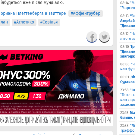
відбудеться вже після мундіалю.
08:14
"М
"Марселя
ориана Плеттенберга в Твиттере
#Аффенгрубер
08:13
"З
Азербай
ілан
#Атлетико
#Севілья
"Динамо
08:12
"Ч
лівого з
08:10
Тр
"Динамо
злагодж
08:08
"Ч
млн фун
00:01
Лі
Судаков
23:58
"І
"Тоттен
млн євро
захисни
23:53
Ма
більше, 
23:38
"Л
Траффор