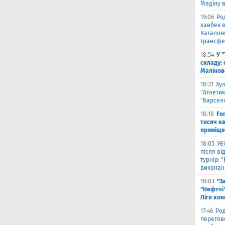
Медіну в
19:06
Ро
хавбек в
Каталонц
трансфе
18:54
У 
складу: 
Малiнов
18:31
Ху
"Атлетик
"Барсел
18:18
Fo
тисяч к
приміще
18:05
УЄ
після в
турнір: 
виконані
18:03
"З
"Нефтчі"
Ліги ко
17:46
Род
перегов