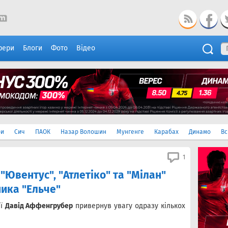
фери
Блоги
Фото
Відео
ри
Сич
ПАОК
Назар Волошин
Мунгенге
Карабах
Динамо
Вс
1
"Ювентус", "Атлетіко" та "Мілан"
ика "Ельче"
ії
Давід Аффенгрубер
привернув увагу одразу кількох