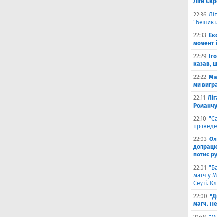
Ліги Єв
22:36
Лі
"Бешикт
22:33
Ек
момент 
22:29
Іг
казав, 
22:22
Ма
ми вигр
22:11
Ліг
Романчу
22:10
"С
проведе
22:03
Ол
допрацюв
потис р
22:01
"Б
матч у М
Сеуті. К
22:00
"Д
матч. П