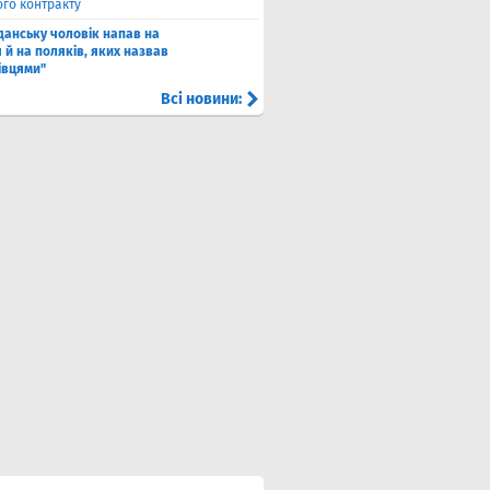
ого контракту
Гданську чоловік напав на
 й на поляків, яких назвав
івцями"
Всі новини: