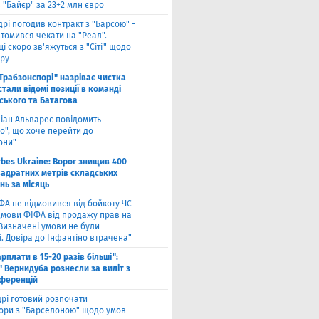
 "Байєр" за 23+2 млн євро
дрі погодив контракт з "Барсою" -
томився чекати на "Реал".
і скоро зв'яжуться з "Сіті" щодо
ру
"Трабзонспорі" назріває чистка
стали відомі позиції в команді
ського та Батагова
ліан Альварес повідомить
о", що хоче перейти до
они"
rbes Ukraine: Ворог знищив 400
вадратних метрів складських
нь за місяць
ФА не відмовився від бойкоту ЧС
ідмови ФІФА від продажу прав на
"Визначені умови не були
. Довіра до Інфантіно втрачена"
арплати в 15-20 разів більші":
 Вернидуба рознесли за виліт з
нференцій
рі готовий розпочати
ори з "Барселоною" щодо умов