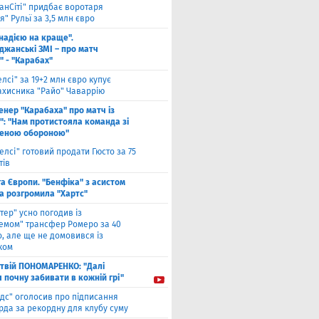
анСіті" придбає воротаря
" Рульї за 3,5 млн євро
 надією на краще".
джанські ЗМІ – про матч
" - "Карабах"
елсі" за 19+2 млн євро купує
ахисника "Райо" Чаваррію
енер "Карабаха" про матч із
": "Нам протистояла команда зі
еною обороною"
елсі" готовий продати Гюсто за 75
тів
га Європи. "Бенфіка" з асистом
а розгромила "Хартс"
нтер" усно погодив із
хемом" трансфер Ромеро за 40
, але ще не домовився із
ком
твiй ПОНОМАРЕНКО: "Далі
я почну забивати в кожній грі"
ідс" оголосив про підписання
да за рекордну для клубу суму