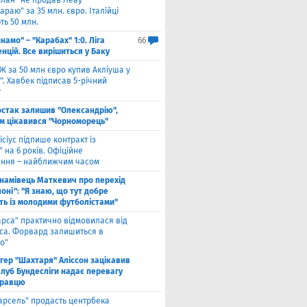
ілан" не продав Леау
араю" за 35 млн. євро. Італійці
ть 50 млн.
намо" – "Карабах" 1:0. Ліга
66
нцій. Все вирішиться у Баку
Ж за 50 млн євро купив Акліуша у
. Хавбек підписав 5-річний
т
стак залишив "Олександрію",
м цікавився "Чорноморець"
ісіус підпише контракт із
 на 6 років. Офіційне
ння – найближчим часом
намівець Маткевич про перехід
оні": "Я знаю, що тут добре
ь із молодими футболістами"
арса" практично відмовилася від
са. Форвард залишиться в
о"
нгер "Шахтаря" Аліссон зацікавив
клуб Бундесліги надає перевагу
гравцю
арсель" продасть центрбека