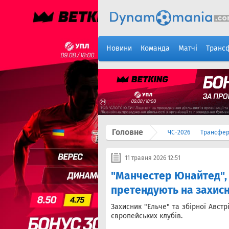
Новини
Команда
Матчі
Транс
Головне
ЧС-2026
Трансфе
11 травня 2026 12:51
"Манчестер Юнайтед", 
претендують на захисн
Захисник "Ельче" та збірної Австр
європейських клубів.