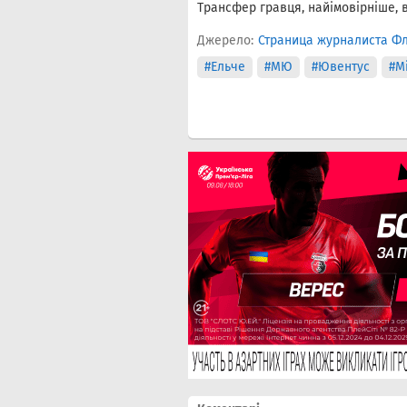
Трансфер гравця, найімовірніше, 
Джерело:
Страница журналиста Фл
#Ельче
#МЮ
#Ювентус
#М