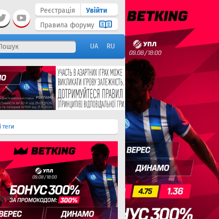
Реєстрація
Увійти
Правила форуму
UA
RU
і теги