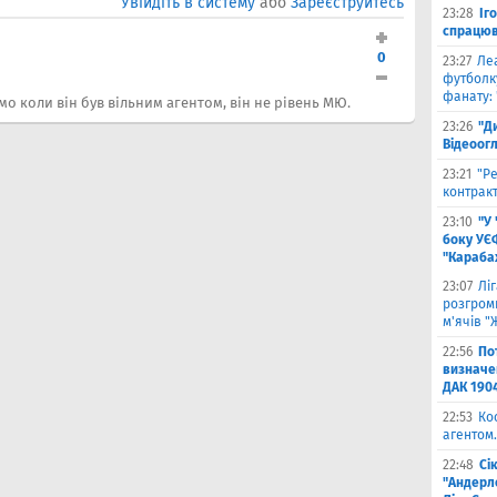
Увійдіть в систему
або
Зареєструйтесь
23:28
Іг
спрацюв
0
23:27
Ле
футболку
фанату: 
о коли він був вільним агентом, він не рівень МЮ.
23:26
"Д
Відеоог
23:21
"Ре
контракт
23:10
"У
боку УЄ
"Карабах
23:07
Лі
розгроми
м'ячів "
22:56
По
визначен
ДАК 190
22:53
Ко
агентом.
22:48
Сі
"Андерле