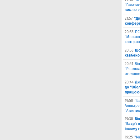
21:58
"М
"Галатас
вимагаю
21:57
"Ди
конфере
20:55
ПС
"Монако"
контрак
20:53
Шо
хавбеко
20:51
Він
"Реалом"
оголоше
20:44
Ди
до "Обол
працюют
19:50
"Б
Альваре
"Атлетик
19:30
Ві
"Баєр": 
іншому 
19:25
"М