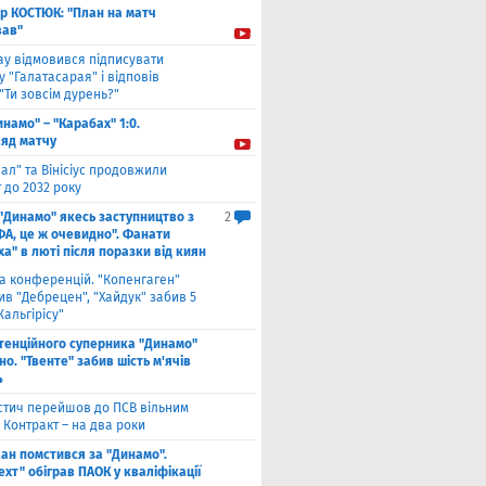
ор КОСТЮК: "План на матч
ав"
ау відмовився підписувати
 "Галатасарая" і відповів
"Ти зовсім дурень?"
инамо" – "Карабах" 1:0.
ляд матчу
ал" та Вінісіус продовжили
 до 2032 року
 "Динамо" якесь заступництво з
2
ФА, це ж очевидно". Фанати
а" в люті після поразки від киян
га конференцій. "Копенгаген"
в "Дебрецен", "Хайдук" забив 5
Жальгірісу"
тенційного суперника "Динамо"
о. "Твенте" забив шість м'ячів
4
стич перейшов до ПСВ вільним
 Контракт – на два роки
кан помстився за "Динамо".
хт" обіграв ПАОК у кваліфікації