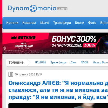
Новини
Команда
Матчі
Трансфери
Блоги
Фото
Віде
Головне
ЧС-2026
Трансфери
Сич
ПАОК
Назар Вол
10 травня 2026 11:49
Олександр АЛІЄВ: "Я нормально 
ставлюся, але ти ж не виконав з
правду: "Я не виконав, я йду, все