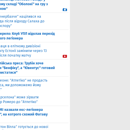
му складі "Оболоні" на гру з
ною"
енербахче" націлився на
а після відходу Салаха до
нспору"
ерело: Клуб УПЛ відклав перехід
ого легіонера
вця в елітному дивізіоні
ту Естонії замінили через 13
ісля початку матчу
лійська преса: Трубін хоче
 "Бенфіку", а "Ювентус" готовий
ристатися"
еоне: "Атлетіко" не продасть
са, ми допоможемо йому
"
арселона" може зірвати
р Ромеро до "Атлетіко"
ЗМІ назвали екс-легіонера
", на котрого схожий Фатаву
стон Вілла" готується до нової