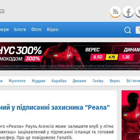
фери
Блоги
Фото
Відео
ри
Мунгенге
Мудрик
Карабах
Динамо
Ганіву
Верес
Всі теги
ий у підписанні захисника "Реала"
го «Реала» Рауль Асенсіо може залишити клуб у літнє
икташ» зацікавлений у підписанні іспанця та готовий
ансфер. Про це повідомляє Fanatik.