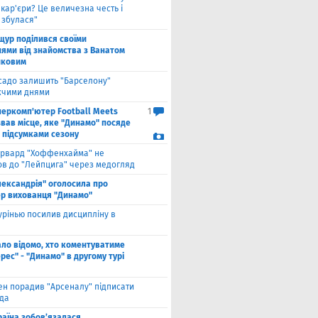
 кар'єри? Це величезна честь і
 збулася"
щур поділився своїми
ями від знайомства з Ванатом
нковим
садо залишить "Барселону"
чими днями
перкомп'ютер Football Meets
1
звав місце, яке "Динамо" посяде
а підсумками сезону
рвард "Хоффенхайма" не
в до "Лейпцига" через медогляд
лександрія" оголосила про
р вихованця "Динамо"
рінью посилив дисципліну в
ало відомо, хто коментуватиме
рес" - "Динамо" в другому турі
ен порадив "Арсеналу" підписати
да
раїна зобов’язалася