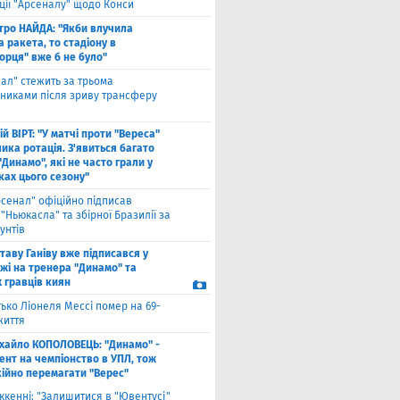
ції "Арсеналу" щодо Конси
тро НАЙДА: "Якби влучила
 ракета, то стадіону в
орця" вже б не було"
еал" стежить за трьома
сниками після зриву трансферу
й ВІРТ: "У матчі проти "Вереса"
ика ротація. З'явиться багато
"Динамо", які не часто грали у
ках цього сезону"
рсенал" офіційно підписав
"Ньюкасла" та збірної Бразилії за
унтів
таву Ганіву вже підписався у
жі на тренера "Динамо" та
 гравців киян
ько Ліонеля Мессі помер на 69-
життя
хайло КОПОЛОВЕЦЬ: "Динамо" -
ент на чемпіонство в УПЛ, тож
кійно перемагати "Верес"
ккенні: "Залишитися в "Ювентусі"