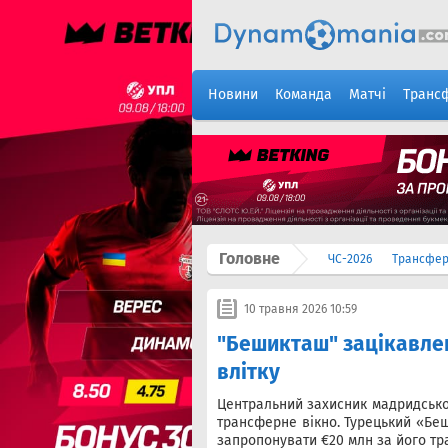
Новини
Команда
Матчі
Транс
Головне
ЧС-2026
Трансфе
10 травня 2026 10:59
"Бешикташ" зацікавлен
влітку
Центральний захисник мадридсько
трансферне вікно. Турецький «Беш
запропонувати €20 млн за його тр