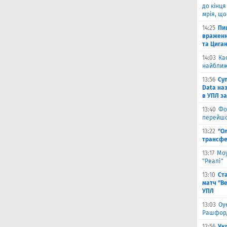
до кінця
мрія, що
14:25
Пи
враженн
та Цига
14:03
Ка
найближ
13:56
Су
Data на
в УПЛ з
13:40
Фо
перейшо
13:22
"О
трансфе
13:17
Моу
"Реалі"
13:10
Ст
матч "Ве
УПЛ
13:03
Оу
Рашфор
12:56
Ук