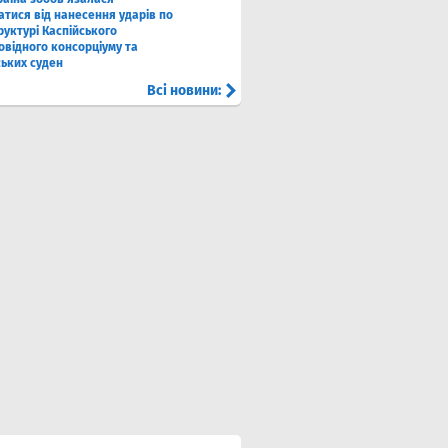
атися від нанесення ударів по
руктурі Каспійського
овідного консорціуму та
ських суден
Всі новини: