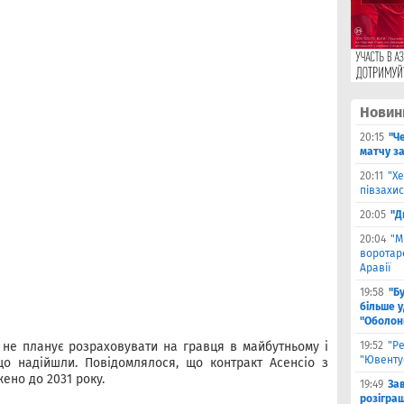
Новин
20:15
"Че
матчу з
20:11
"Х
півзахис
20:05
"Д
20:04
"М
воротаре
Аравії
19:58
"Б
більше у
"Оболон
не планує розраховувати на гравця в майбутньому і
19:52
"Р
"Ювенту
що надійшли. Повідомлялося, що контракт Асенсіо з
ено до 2031 року.
19:49
За
розігра