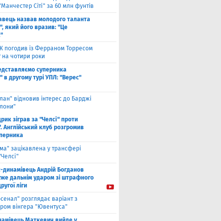
"Манчестер Сіті" за 60 млн фунтів
авець назвав молодого таланта
, який його вразив: "Це
"
Ж погодив із Ферраном Торресом
 на чотири роки
едставляємо суперника
 в другому турі УПЛ: "Верес"
лан" відновив інтерес до Барджі
елони"
рик зіграв за "Челсі" проти
. Англійський клуб розгромив
уперника
ма" зацікавлена у трансфері
"Челсі"
с-динамівець Андрій Богданов
уже дальнім ударом зі штрафного
другої ліги
рсенал" розглядає варіант з
ром вінгера "Ювентуса"
намівець Маткевич вийде у