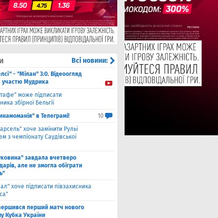
и
Всі новини:
лсі" - "Мілан" 3:0. Відеоогляд
а участю Мудрика
етафе" може підписати
ника збірної Бельгії
инамоманія" в Телеграмі!
10
арсель" хоче замінити Рульї
м з чемпіонату Саудівської
уковина" завдала вчетверо
дарів, але не змогла обіграти
ь"
еал" хоче підписати півзахисника
са"
вершився перший матч нового
шу Кубка України