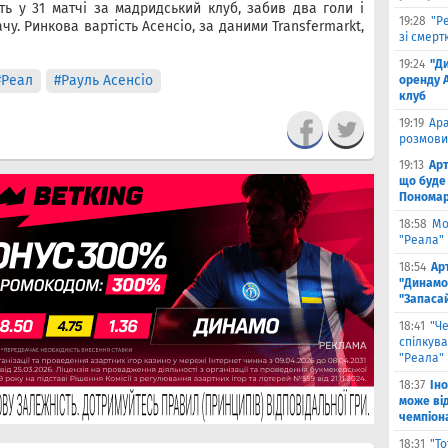
ть у 31 матчі за мадридський клуб, забив два голи і
19:28
"Р
у. Ринкова вартість Асенсіо, за даними Transfermarkt,
зі смерт
19:24
"Д
#Реал
#Рауль Асенсіо
оренду 
клуб
19:19
Ара
розмови
19:13
Арт
що буде
Пономар
18:58
Мо
"Реала" 
18:54
Ар
"Динамо
"Запаса
18:41
"Ч
спілкув
"Реала"
18:37
Ін
може від
чемпіона
18:31
"Т