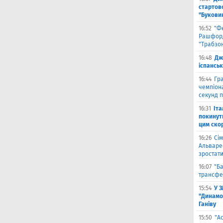
стартово
"Букови
16:52
"Ф
Рашфорд
"Трабзо
16:48
Дж
іспанськ
16:44
Гра
чемпіона
секунд п
16:31
Іта
покинути
цим ско
16:26
Сім
Альваре
зростати
16:07
"Б
трансфе
15:54
У 
"Динамо
Ганіву
15:50
"А