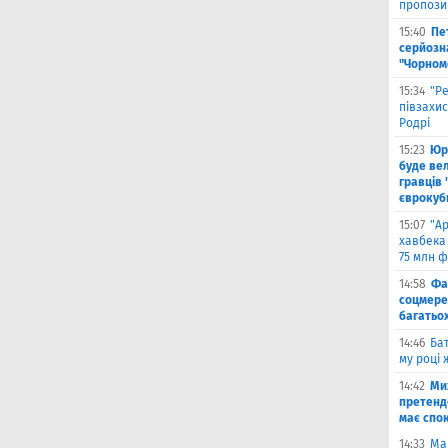
пропози
15:40
Пе
серйозна
"Чорном
15:34
"Р
півзахи
Родрі
15:23
Юрі
буде вел
гравців 
єврокуб
15:07
"А
хавбека 
75 млн ф
14:58
Фа
соцмере
багатьох
14:46
Бат
му році 
14:42
Ми
претенд
має спо
14:33
Ма