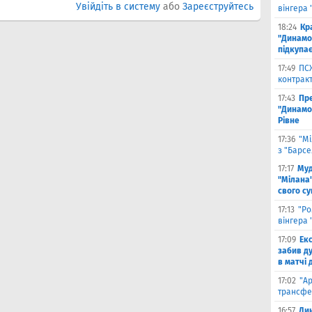
Увійдіть в систему
або
Зареєструйтесь
вінгера 
18:24
Кр
"Динамо"
підкупає
17:49
ПС
контракт
17:43
Пр
"Динамо"
Рівне
17:36
"Мі
з "Барс
17:17
Муд
"Мілана"
свого с
17:13
"Ро
вінгера 
17:09
Ек
забив д
в матчі 
17:02
"А
трансфе
16:57
Ди