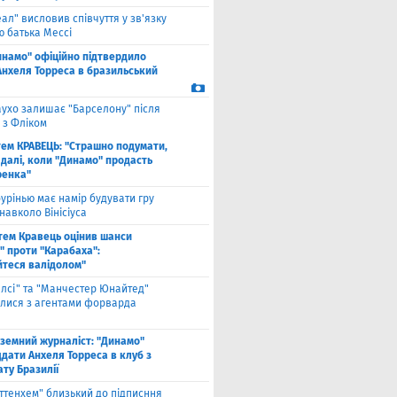
еал" висловив співчуття у зв'язку
ю батька Мессі
инамо" офіційно підтвердило
Анхеля Торреса в бразильський
ухо залишає "Барселону" після
 з Фліком
ем КРАВЕЦЬ: "Страшно подумати,
 далі, коли "Динамо" продасть
енка"
урінью має намір будувати гру
навколо Вінісіуса
тем Кравець оцінив шанси
" проти "Карабаха":
йтеся валідолом"
елсі" та "Манчестер Юнайтед"
алися з агентами форварда
оземний журналіст: "Динамо"
дати Анхеля Торреса в клуб з
ту Бразилії
оттенхем" близький до підписння