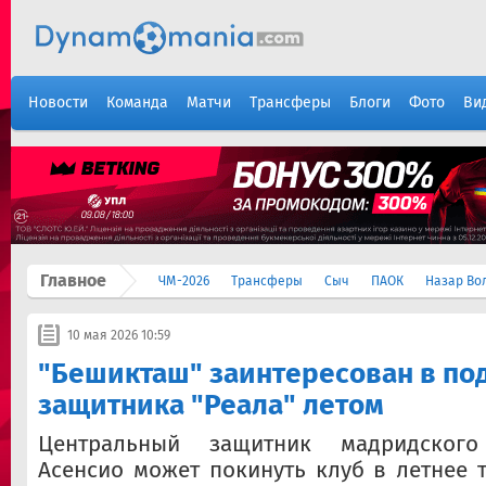
Новости
Команда
Матчи
Трансферы
Блоги
Фото
Ви
Главное
ЧМ-2026
Трансферы
Сыч
ПАОК
Назар Во
10 мая 2026 10:59
"Бешикташ" заинтересован в по
защитника "Реала" летом
Центральный защитник мадридског
Асенсио может покинуть клуб в летнее 