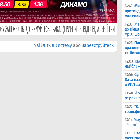
14:42
Ми
претенд
має спо
14:33
Ма
до кінця
мрія, що
14:25
Пи
Увійдіть в систему
або
Зареєструйтесь
враженн
та Цига
14:03
Ка
найближ
13:56
Су
Data на
в УПЛ з
13:40
Фо
перейшо
13:22
"О
трансфе
13:17
Моу
"Реалі"
13:10
Ст
матч "Ве