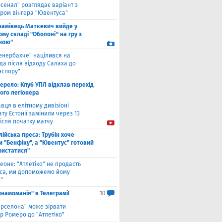
рсенал" розглядає варіант з
ром вінгера "Ювентуса"
намівець Маткевич вийде у
му складі "Оболоні" на гру з
ною"
енербахче" націлився на
а після відходу Салаха до
нспору"
ерело: Клуб УПЛ відклав перехід
ого легіонера
вця в елітному дивізіоні
ту Естонії замінили через 13
ісля початку матчу
лійська преса: Трубін хоче
 "Бенфіку", а "Ювентус" готовий
ристатися"
еоне: "Атлетіко" не продасть
са, ми допоможемо йому
"
инамоманія" в Телеграмі!
10
арселона" може зірвати
р Ромеро до "Атлетіко"