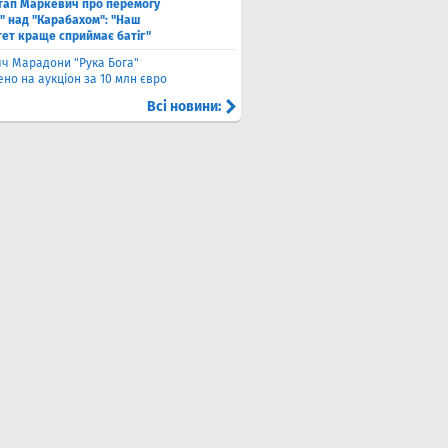
тап Маркевич про перемогу
" над "Карабахом": "Наш
тет краще сприймає батіг"
яч Марадони "Рука Бога"
но на аукціон за 10 млн євро
Всі новини: