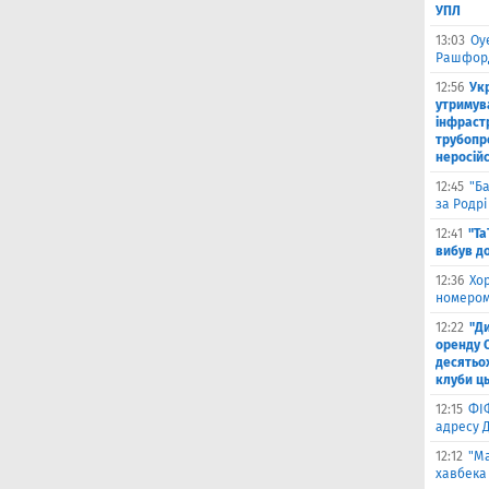
УПЛ
13:03
Оу
Рашфор
12:56
Ук
утримув
інфраст
трубопр
неросій
12:45
"Б
за Родрі
12:41
"Та
вибув до
12:36
Хо
номером
12:22
"Д
оренду 
десятьох
клуби ць
12:15
ФІ
адресу 
12:12
"Ма
хавбека 