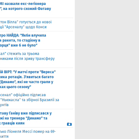
ЗМІ назвали екс-легіонера
", на котрого схожий Фатаву
стон Вілла" готується до нової
ції "Арсеналу" щодо Конси
тро НАЙДА: "Якби влучила
 ракета, то стадіону в
орця" вже б не було"
еал" стежить за трьома
сниками після зриву трансферу
й ВІРТ: "У матчі проти "Вереса"
ика ротація. З'явиться багато
"Динамо", які не часто грали у
ках цього сезону"
рсенал" офіційно підписав
"Ньюкасла" та збірної Бразилії за
унтів
таву Ганіву вже підписався у
жі на тренера "Динамо" та
 гравців киян
ько Ліонеля Мессі помер на 69-
життя