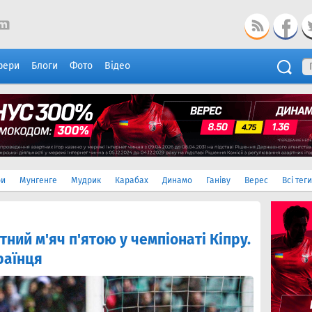
фери
Блоги
Фото
Відео
ри
Мунгенге
Мудрик
Карабах
Динамо
Ганіву
Верес
Всі теги
ний м'яч п'ятою у чемпіонаті Кіпру.
раїнця