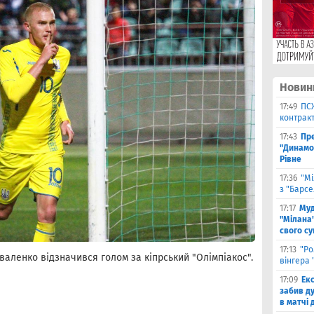
Новин
17:49
ПС
контракт
17:43
Пр
"Динамо"
Рівне
17:36
"Мі
з "Барс
17:17
Муд
"Мілана"
свого с
17:13
"Ро
валенко відзначився голом за кіпрський "Олімпіакос".
вінгера 
17:09
Ек
забив д
в матчі 