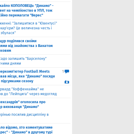
хайло КОПОЛОВЕЦЬ: "Динамо" -
ент на чемпіонство в УПЛ, тож
кійно перемагати "Верес"
ккенні: "Залишитися в "Ювентусі"
 кар'єри? Це величезна честь і
 збулася"
щур поділився своїми
ями від знайомства з Ванатом
нковим
садо залишить "Барселону"
чими днями
перкомп'ютер Football Meets
1
звав місце, яке "Динамо" посяде
а підсумками сезону
рвард "Хоффенхайма" не
в до "Лейпцига" через медогляд
лександрія" оголосила про
р вихованця "Динамо"
рінью посилив дисципліну в
ало відомо, хто коментуватиме
рес" - "Динамо" в другому турі