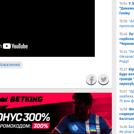
15:54
У 
"Динамо
Ганіву
15:50
"А
пропози
15:40
Пе
серйозна
"Чорном
15:34
"Р
півзахи
Родрі
 Коваленко
15:23
Юрі
буде вел
гравців 
єврокуб
15:07
"А
хавбека 
75 млн ф
14:58
Фа
соцмере
багатьох
14:46
Бат
му році 