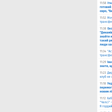
11:58
Іт
готовий 
євро, "Б
11:52
Моу
трансфе
11:38
Екс
"Динамів
знайти н
такий р
люди ха
11:34
"Ас
трансфе
11:29
Іва
знати, 
11:23
Дир
клуб не 
11:18
Укр
перемог
новим л
11:12
Хаб
"Челсі" 
Я горди