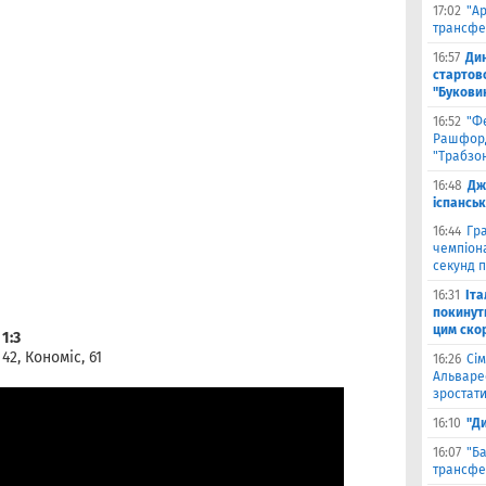
17:02
"А
трансфе
16:57
Ди
стартово
"Букови
16:52
"Ф
Рашфорд
"Трабзо
16:48
Дж
іспанськ
16:44
Гра
чемпіона
секунд п
16:31
Іта
покинути
цим ско
1:3
 42, Кономіс, 61
16:26
Сім
Альваре
зростати
16:10
"Д
16:07
"Б
трансфе