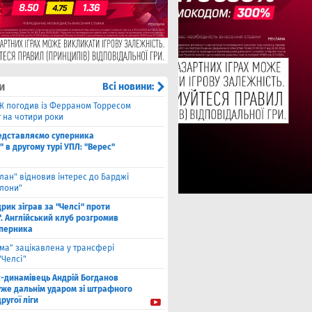
и
Всі новини:
Ж погодив із Ферраном Торресом
 на чотири роки
едставляємо суперника
 в другому турі УПЛ: "Верес"
лан" відновив інтерес до Барджі
елони"
рик зіграв за "Челсі" проти
. Англійський клуб розгромив
уперника
ма" зацікавлена у трансфері
"Челсі"
с-динамівець Андрій Богданов
уже дальнім ударом зі штрафного
другої ліги