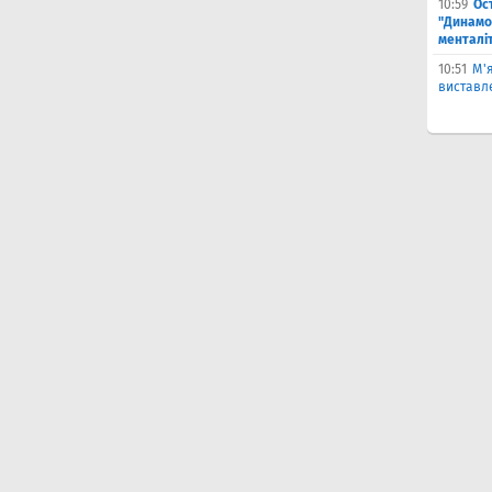
10:59
Ос
"Динамо
менталі
10:51
М'
виставле