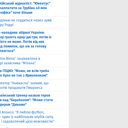
алійський журналіст: "Ювентус"
заплатити за Трубіна 40 млн
енфіка" хоче більше
рінью не сердиться через зрив
ру Родрі
-нападник збірної України:
ці грають одну-дві гри, потім їх
іхто не може. Потім від них
яд помилок, що аж за голову
паються"
тон Вілла" зацікавлена в
рі захисника "Мілана"
н ГЕЦКО: "Може, не всім треба
що було не так з Ярмоленком"
ектор "Ньюкасла" заявив, що
хотів продавати Гімараеса
аїнський тренер назвав героя
и над "Карабахом": "Може стати
ідером "Динамо"
і Алонсо: "Я люблю футбол,
— один із найбільших клубів світу.
й і задоволений цією можливістю"