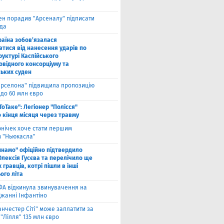
ен порадив "Арсеналу" підписати
да
раїна зобов’язалася
атися від нанесення ударів по
руктурі Каспійського
овідного консорціуму та
ських суден
арселона" підвищила пропозицію
 до 60 млн євро
ТоТаке": Легіонер "Полісся"
 кінця місяця через травму
рнічек хоче стати першим
 "Ньюкасла"
инамо" офіційно підтвердило
Олексія Гусєва та перелічило ще
 гравців, котрі пішли в інші
ого літа
ФА відкинула звинувачення на
Джанні Інфантіно
нчестер Сіті" може заплатити за
"Лілля" 135 млн євро