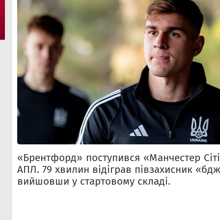
«Брентфорд» поступився «Манчестер Сіті» 
АПЛ. 79 хвилин відіграв півзахисник «бд
вийшовши у стартовому складі.