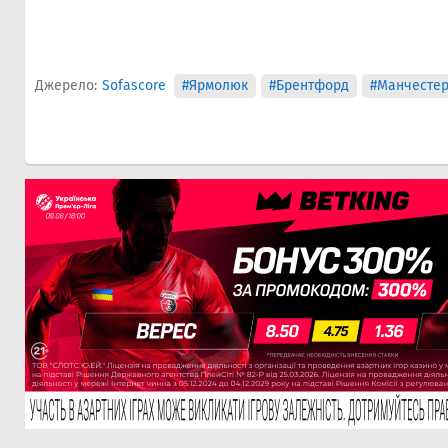
Джерело:
Sofascore
#Ярмолюк
#Брентфорд
#Манчестер 