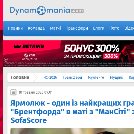
Новини
Команда
Матчі
Трансфери
Блоги
Фото
Віде
Головне
ЧС-2026
Трансфери
Мунгенге
Мудрик
Ка
10 травня 2026 09:01
Ярмолюк - один із найкращих гр
"Брентфорда" в маті з "МанСіті" 
SofaScore