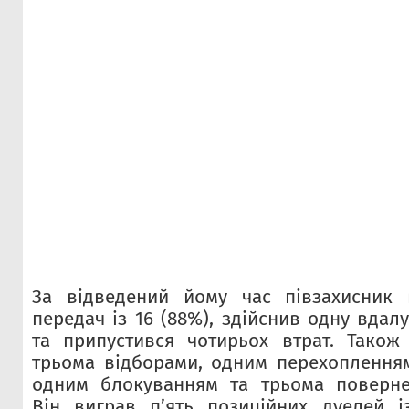
За відведений йому час півзахисник 
передач із 16 (88%), здійснив одну вдал
та припустився чотирьох втрат. Також
трьома відборами, одним перехоплення
одним блокуванням та трьома поверне
Він виграв п’ять позиційних дуелей і