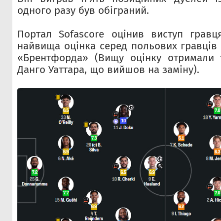
одного разу був обіграний.
Портал Sofascore оцінив виступ гравц
найвища оцінка серед польових гравців 
«Брентфорда» (Вищу оцінку отримали т
Данго Уаттара, що вийшов на заміну).