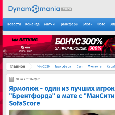
Новости
Команда
Матчи
Трансферы
Блоги
Фото
Ви
Главное
ЧМ-2026
Трансферы
Сыч
Мунгенге
Кара
10 мая 2026 09:01
Ярмолюк - один из лучших игро
"Брентфорда" в мате с "МанСити
SofaScore