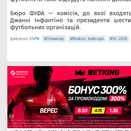
Бюро ФІФА — комісія, до якої входят
Джанні Інфантіно та президенти шести
футбольних організацій.
Джерело:
ESPN
#Отаменді
#Мойсес Кайседо
#ЧС-2026