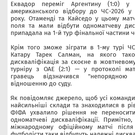
Еквадор переміг Аргентину (1:0) у 
американського відбору до ЧС-2026 у 
року. Отаменді та Кайседо у цьому матч
поля та мали відбути одноматчеву дис
припадала на 1-й тур фінальної частини ч
Крім того зможе зіграти в 1-му турі ЧС
Катару Тарек Салман, на якого так
дискваліфікація за скоєне в жовтневому
турніру з ОАЕ (2:1) — у протоколі ма
гравець відзначився "непорядною
відношенню до суду.
Як повідомляє джерело, щоб усі команди
найсильніші склади та знаходилися в рі
ФІФА ухвалило рішення не переносити
одноматчеві дискваліфікації. Примітно
міжнародному офіційному матчі після 
футболісти таки відбудуть належні дисква