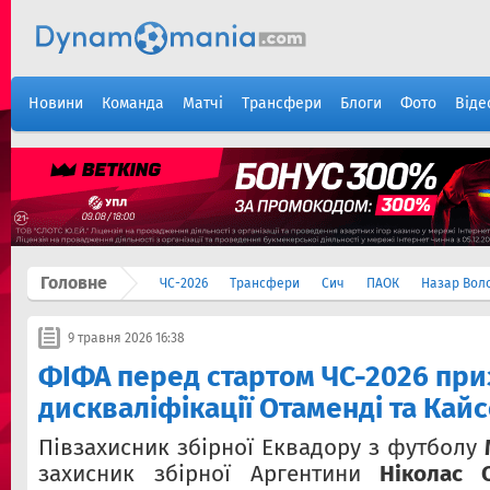
Новини
Команда
Матчі
Трансфери
Блоги
Фото
Віде
Головне
ЧС-2026
Трансфери
Сич
ПАОК
Назар Вол
9 травня 2026 16:38
ФІФА перед стартом ЧС-2026 пр
дискваліфікації Отаменді та Кай
Півзахисник збірної Еквадору з футболу
захисник збірної Аргентини
Ніколас 