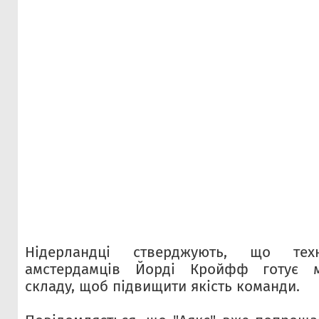
Нідерландці стверджують, що тех
амстердамців Йорді Кройфф готує м
складу, щоб підвищити якість команди.