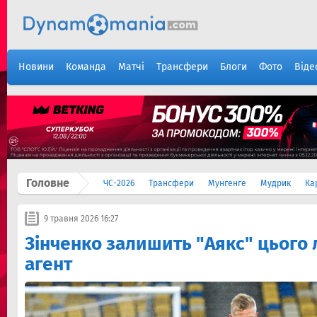
Новини
Команда
Матчі
Трансфери
Блоги
Фото
Віде
Головне
ЧС-2026
Трансфери
Мунгенге
Мудрик
Ка
9 травня 2026 16:27
Зінченко залишить "Аякс" цього л
агент