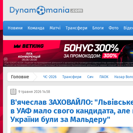
Новини
Команда
Матчі
Трансфери
Блоги
Фото
Віде
Головне
ЧС-2026
Трансфери
Сич
ПАОК
Назар Вол
9 травня 2026 14:58
В'ячеслав ЗАХОВАЙЛО: "Львівськ
в УАФ мало свого кандидата, але 
України були за Мальдеру"