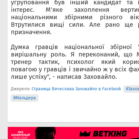
угруповання був інший кандидат та 
інтерес. М'яке захоплення верти
національними збірними різного вік
Втрутилися вищі сили. Але рано ще р
призначення.
Думка гравців національної збірної У
вирішальну роль. Я переконаний, що 
тренер тактик, психолог який корис
повагою у гравців і звичайно ж у всіх фа
лише успіху", - написав Заховайло.
Джерело:
Страница Вячеслава Заховайло в Facebook
#Захо
#Мальдера