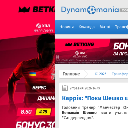
Новини
Команда
Матчі
Транс
Головне
ЧС-2026
Трансфе
9 травня 2026 14:49
Каррік: "Поки Шешко щ
Головний тренер "Манчестер Ю
Беньямін Шешко
взяти участь 
"Сандерлендом".