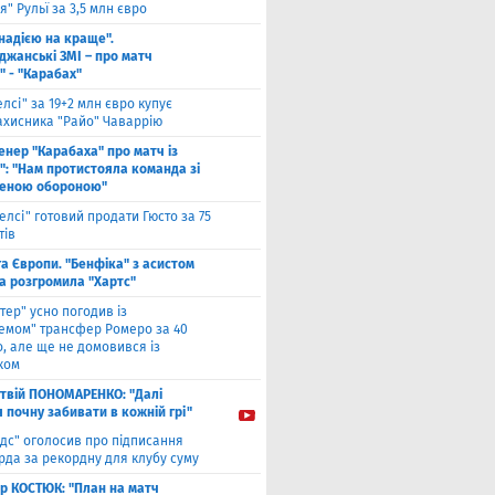
" Рульї за 3,5 млн євро
 надією на краще".
джанські ЗМІ – про матч
" - "Карабах"
елсі" за 19+2 млн євро купує
ахисника "Райо" Чаваррію
енер "Карабаха" про матч із
": "Нам протистояла команда зі
еною обороною"
елсі" готовий продати Гюсто за 75
тів
га Європи. "Бенфіка" з асистом
а розгромила "Хартс"
нтер" усно погодив із
хемом" трансфер Ромеро за 40
, але ще не домовився із
ком
твiй ПОНОМАРЕНКО: "Далі
я почну забивати в кожній грі"
ідс" оголосив про підписання
да за рекордну для клубу суму
ор КОСТЮК: "План на матч