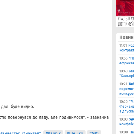
Новин
11:01
Род
контракт
10:56
"П
африкан
10:40
Ма
"Кальяр
10:21
Та
перемог
конкуре
10:20
"М
 далі буде видно.
Фернанд
відпуска
стю повернувся до ладу, але подивимося", - зазначив
10:03
УА
конфлік
10:00
Пе
Манчестер Юнайтед"
#Каррік
#Шешко
#МЮ