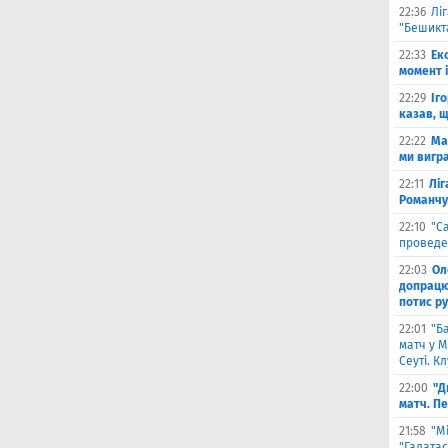
22:36
Лі
"Бешикт
22:33
Ек
момент 
22:29
Іг
казав, 
22:22
Ма
ми вигр
22:11
Ліг
Романчу
22:10
"С
проведе
22:03
Ол
допрацюв
потис р
22:01
"Б
матч у М
Сеуті. К
22:00
"Д
матч. П
21:58
"М
"Галатас