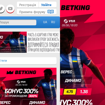
Реєстрація
Увійти
Правила форуму
UA
RU
і теги