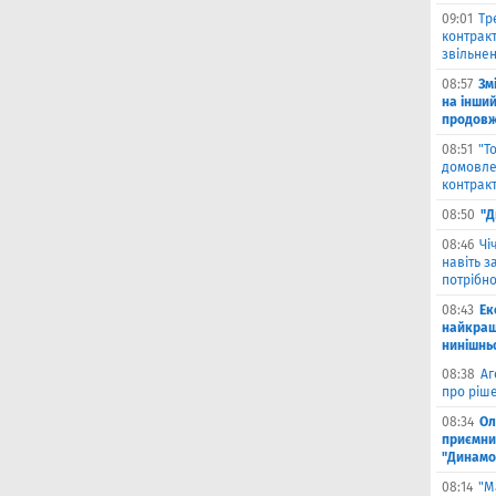
09:01
Тр
контракт
звільнен
08:57
Зм
на інши
продовжи
08:51
"Т
домовле
контрак
08:50
"Д
08:46
Чi
навіть з
потрібн
08:43
Ек
найкращ
нинішнь
08:38
Аг
про ріш
08:34
Ол
приємни
"Динамо
08:14
"М