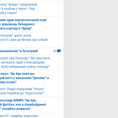
енер "Бордо" продовжив
 із клубом у липні. І був
ий у серпні
інив один португальський клуб
й: українець Лебеденко
ть кар'єру в "Ароці"
оттенхем" досяг усної
ності з ван де Веном про новий
т
инамоманія" в Телеграмі!
10
чаріто про Роналду: "Він змагався
а вечерею. Щоб стати кращим,
о бути найкращим кожну секунду"
сперт: "Це був поки що
ий матч у виконанні "Динамо" в
ому сезоні"
ент: "Родрі повідомив "Реалу"
ення перейти до "Барселони""
ександр БАБИЧ: "Це був
й футбол, але в Азербайджані
" потрібен режисер"
анСіті" придбає воротаря