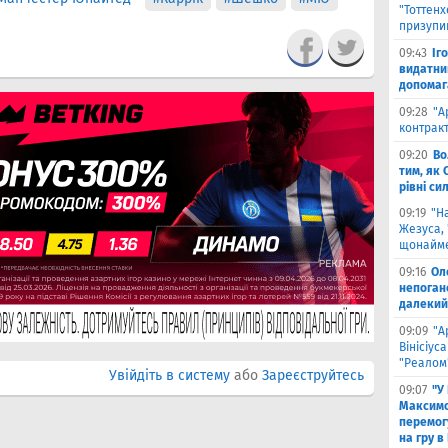
"Тоттен
призупи
09:43
Іг
видатни
допомага
09:28
"А
контрак
09:20
Во
тим, як 
рівні си
09:19
"Н
Жезуса,
щонайме
09:16
Ол
непоган
далекий
09:09
"А
Вінісіус
"Реалом
Увійдіть в систему
або
Зареєструйтесь
09:07
"У
Максимо
перемог
на гру в