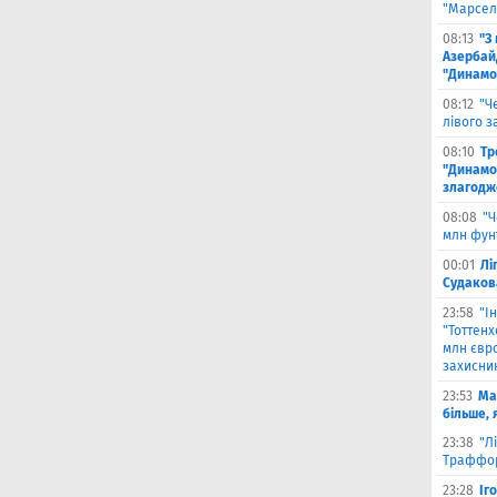
"Марселя
08:13
"З
Азербай
"Динамо
08:12
"Ч
лівого з
08:10
Тр
"Динамо
злагодж
08:08
"Ч
млн фун
00:01
Лі
Судаков
23:58
"І
"Тоттен
млн євро
захисни
23:53
Ма
більше, 
23:38
"Л
Траффор
23:28
Іг