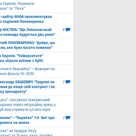
га Європи. Перемоги
аша" та "Леха"
с-арбітр ФІФА прокоментував
із падінням Пономаренка
ор КОСТЮК: "Ще Лобановський
8
що команда будується два роки"
твій ПОНОМАРЕНКО: "Добре, що
али, але було багато помилок"
а Європи. "Університатя"
ка зіграла внічию з КуПС
антьяго Бернабеу" – фаворит на
ння фіналу ЧС-2030
ександр ХАЦКЕВИЧ: "Гуцуляк не
2
ав до кінця свій контракт і не
уку президенту"
арса" скасувала товариський
арокко через міграційну кризу у
луб мав отримати 4,5 млн євро
инамо" – "Карабах" 1:0. Звіт про
2
еремога на жилах
ілан" не продав Леау
араю" за 35 млн. євро. Італійці