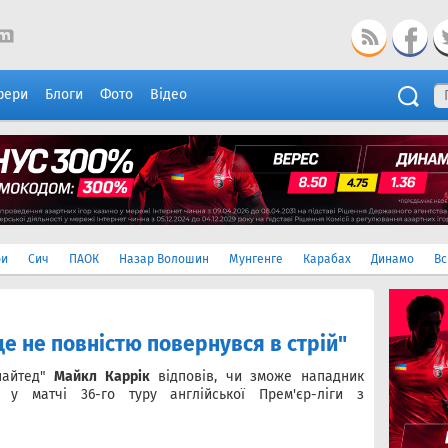
фери
Блоги
Фото
Відео
ри
Сич
ПАОК
Назар Волошин
Мунгенге
Карабах
Динамо
Вс
е не повністю повернувся в стрій"
найтед"
Майкл Каррік
відповів, чи зможе нападник
у матчі 36-го туру англійської Прем'єр-ліги з