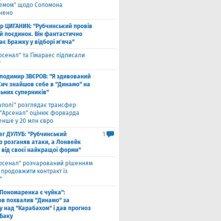
хемом" щодо Соломона
нено
ор ЦИГАНИК: "Рубчинський провів
й поєдинок. Він фантастично
є Бражку у відборі м'яча"
рсенал" та Гімараес підписали
т
лодимир ЗВЄРОВ: "Я здивований
Сич знайшов себе в "Динамо" на
льних суперників"
аполі" розглядає трансфер
 "Арсенал" оцінює форварда
нше у 20 млн євро
ег ДУЛУБ: "Рубчинський
1
о розганяв атаки, а Лонвейк
 від своєї найкращої форми"
рсенал" розчарований рішенням
а продовжити контракт із
"
 Пономаренка є чуйка":
в похвалив "Динамо" за
у над "Карабахом" і дав прогноз
 Баку