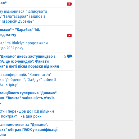
ав"
ау відмовився підписувати
 "Галатасарая" і відповів
"Ти зовсім дурень?"
инамо" – "Карабах" 1:0.
ляд матчу
ал" та Вінісіус продовжили
 до 2032 року
 "Динамо" якесь заступництво з
5
ФА, це ж очевидно". Фанати
а" в люті після поразки від киян
га конференцій. "Копенгаген"
в "Дебрецен", "Хайдук" забив 5
Жальгірісу"
тенційного суперника "Динамо"
о. "Твенте" забив шість м'ячів
4
стич перейшов до ПСВ вільним
 Контракт – на два роки
кан помстився за "Динамо".
хт" обіграв ПАОК у кваліфікації
ропи