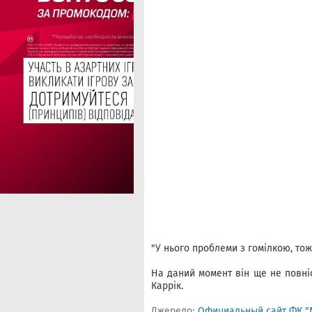
"У нього проблеми з гомілкою, тож
На даний момент він ще не повні
Каррік.
Джерело:
Официальный сайт ФК "