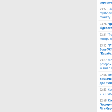
спрацюв
23:27
Ле
футболку
фанату: 
23:26
"Д
Відеоог
23:21
"Ре
контракт
23:10
"У
боку УЄ
"Карабах
23:07
Лі
розгроми
м'ячів "
22:56
По
визначен
ДАК 190
22:53
Ко
агентом.
22:48
Сі
"Андерле
Ліги Єв