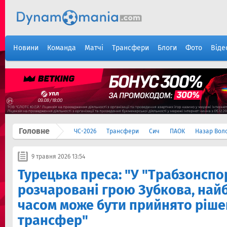
Новини
Команда
Матчі
Трансфери
Блоги
Фото
Віде
Головне
ЧС-2026
Трансфери
Сич
ПАОК
Назар Вол
9 травня 2026 13:54
Турецька преса: "У "Трабзонспо
розчаровані грою Зубкова, на
часом може бути прийнято ріше
трансфер"