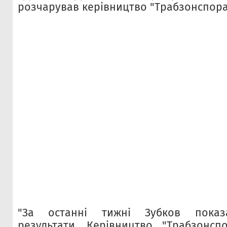
розчарував керівництво "Трабзонспора
"За останні тижні Зубков показа
результати. Керівництво "Трабзонсп