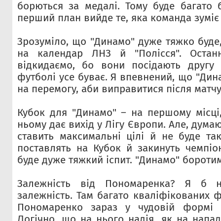
борються за медалі. Тому буде багато 
перший план вийде те, яка команда зумі
Зрозуміло, що "Динамо" дуже тяжко буде
на календар ЛНЗ й "Полісся". Остан
відкидаємо, бо вони посідають другу 
футболі усе буває. Я впевнений, що "Ди
на перемогу, аби виправитися після матчу
Кубок для "Динамо" – на першому місці
ньому дає вихід у Лігу Європи. Але, дума
ставить максимальні цілі й не буде та
поставлять на Кубок й закинуть чемпіо
буде дуже тяжкий іспит. "Динамо" боротим
Залежність від Пономаренка? Я б 
залежність. Там багато кваліфікованих ф
Пономаренко зараз у чудовій формі т
Логічно, що на нього надія, як на напа