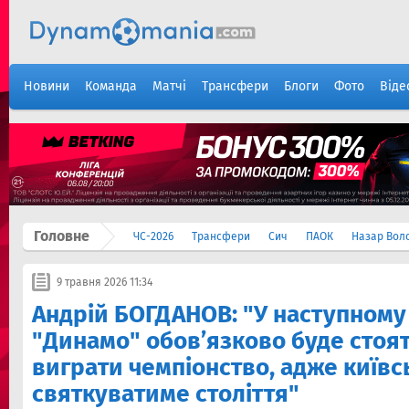
Новини
Команда
Матчі
Трансфери
Блоги
Фото
Віде
Головне
ЧС-2026
Трансфери
Сич
ПАОК
Назар Вол
9 травня 2026 11:34
Андрій БОГДАНОВ: "У наступному
"Динамо" обов’язково буде стоя
виграти чемпіонство, адже київс
святкуватиме століття"