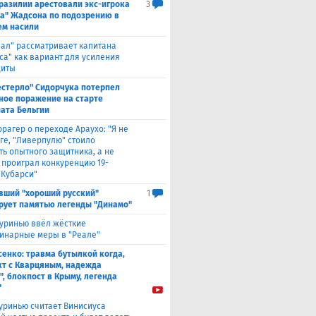
Бразилии арестовали экс-игрока
3
а" Жадсона по подозрению в
м насили
еал" рассматривает капитана
са" как вариант для усиления
щиты
естерло" Сидорчука потерпел
ное поражение на старте
ата Бельгии
ррагер о переходе Араухо: "Я не
рге, "Ливерпулю" стоило
ть опытного защитника, а не
о проиграл конкуренцию 19-
 Кубарси"
вший "хороший русский"
1
рует памятью легенды "Динамо"
уринью ввёл жёсткие
инарные меры в "Реале"
енко: травма бутылкой когда,
т с Кварцяным, надежда
", блокпост в Крыму, легенда
"
уринью считает Винисиуса