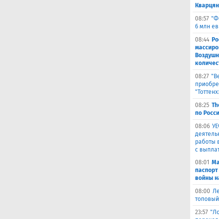
Кварця
08:57
"Ф
6 млн е
08:44
Ро
массиро
Воздушн
количес
08:27
"В
приобре
"Тоттенх
08:25
Th
по Росси
08:06
УЕ
деятель
работы 
с выпла
08:01
Ма
паспорт
войны н
08:00
Ле
топовый
23:57
"Л