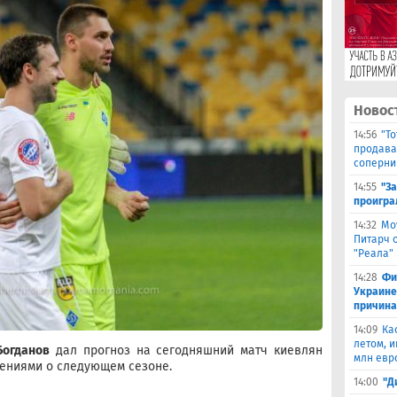
Новос
14:56
"Т
продава
соперни
14:55
"З
проигра
14:32
Мо
Питарч 
"Реала"
14:28
Фи
Украине
причина
14:09
Ка
летом, и
Богданов
дал прогноз на сегодняшний матч киевлян
млн евр
нениями о следующем сезоне.
14:00
"Д