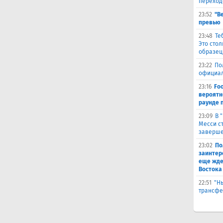
переход
23:52
"В
превью
23:48
Те
Это сто
образец
23:22
По
официал
23:16
Fo
вероятн
раунде 
23:09
В 
Месси с
заверше
23:02
По
заинтер
еще жде
Востока
22:51
"Н
трансфе