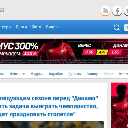
сферы
Блоги
Фото
Видео
ры
Мунгенге
Мудрык
Карабах
Динамо
Ганиву
Верес
Все т
следующем сезоне перед "Динамо"
ять задача выиграть чемпионство,
дет праздновать столетие"