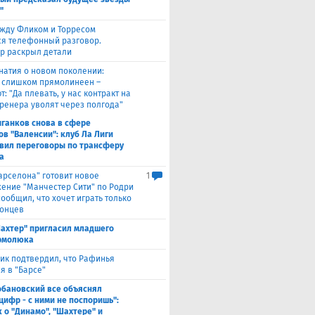
"
жду Фликом и Торресом
ся телефонный разговор.
р раскрыл детали
натия о новом поколении:
 слишком прямолинеен –
: "Да плевать, у нас контракт на
 тренера уволят через полгода"
ганков снова в сфере
ов "Валенсии": клуб Ла Лиги
вил переговоры по трансферу
а
Барселона" готовит новое
1
ение "Манчестер Сити" по Родри
сообщил, что хочет играть только
лонцев
ахтер" пригласил младшего
рмолюка
ик подтвердил, что Рафинья
я в "Барсе"
обановский все объяснял
цифр - с ними не поспоришь":
 о "Динамо", "Шахтере" и