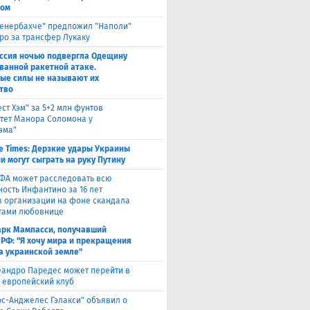
ном
енербахче" предложил "Наполи"
вро за трансфер Лукаку
ссия ночью подвергла Одещину
ванной ракетной атаке.
ые силы не называют их
тво
ест Хэм" за 5+2 млн фунтов
тет Манора Соломона у
эма"
e Times: Дерзкие удары Украины
и могут сыграть на руку Путину
ФА может расследовать всю
ность Инфантино за 16 лет
в организации на фоне скандала
тами любовнице
рк Мампасси, получавший
 РФ: "Я хочу мира и прекращения
а украинской земле"
андро Паредес может перейти в
 европейский клуб
ос-Анджелес Гэлакси" объявил о