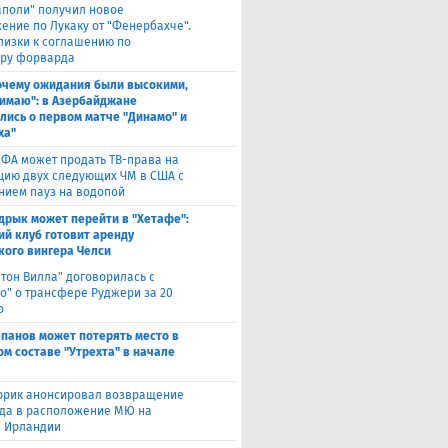
аполи" получил новое
ение по Лукаку от "Фенербахче".
лизки к соглашению по
ру форварда
очему ожидания были высокими,
нимаю": в Азербайджане
лись о первом матче "Динамо" и
ха"
ФА может продать ТВ-права на
цию двух следующих ЧМ в США с
нием пауз на водопой
дрык может перейти в "Хетафе":
ий клуб готовит аренду
кого вингера Челси
стон Вилла" договорилась с
ко" о трансфере Руджери за 20
о
епанов может потерять место в
ом составе "Утрехта" в начале
ррик анонсировал возвращение
а в расположение МЮ на
в Ирландии