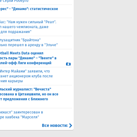
е Серхи Роберто
ерес" - "Динамо": статистическое
бас: "Нам нужен сильный "Реал".
лп нашего чемпионата, даже
 для подражания"
лузащитник "Брайтона"
ьно перешел в аренду в "Эльче"
otball Meets Data оценил
ость пары "Динамо" – "Твенте" в
плей-офф Лиги конференций
"Интер Майами" заявили, что
танет акционером клуба после
ния карьеры
льский журналист: "Вечиста"
есована в Цитаишвили, но он все
т предложения с Ближнего
ьюкасл" заинтересован в
ре хавбека "Марселя"
Все новости: