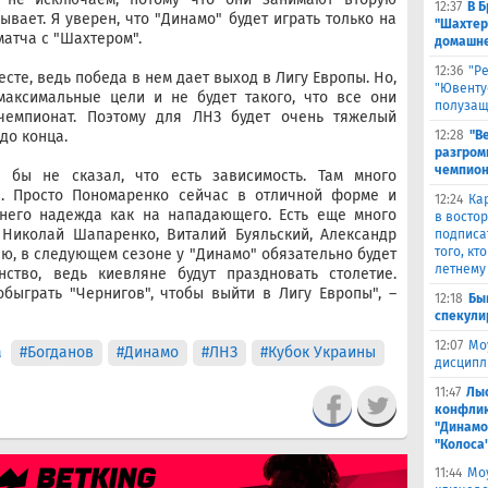
12:37
В 
вает. Я уверен, что "Динамо" будет играть только на
"Шахтер
матча с "Шахтером".
домашне
12:36
"Р
сте, ведь победа в нем дает выход в Лигу Европы. Но,
"Ювенту
максимальные цели и не будет такого, что все они
полуза
чемпионат. Поэтому для ЛНЗ будет очень тяжелый
до конца.
12:28
"В
разгром
чемпион
 бы не сказал, что есть зависимость. Там много
. Просто Пономаренко сейчас в отличной форме и
12:24
Ка
 него надежда как на нападающего. Есть еще много
в восто
 Николай Шапаренко, Виталий Буяльский, Александр
подписа
того, кт
аю, в следующем сезоне у "Динамо" обязательно будет
летнему
нство, ведь киевляне будут праздновать столетие.
обыграть "Чернигов", чтобы выйти в Лигу Европы", –
12:18
Бы
спекули
12:07
Мо
а
#Богданов
#Динамо
#ЛНЗ
#Кубок Украины
дисципл
11:47
Лыс
конфлик
"Динамо
"Колоса
11:44
Мо