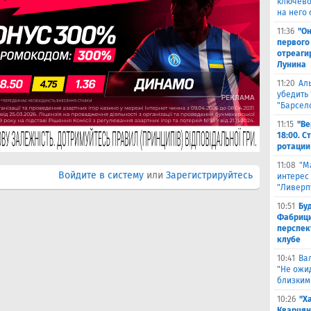
ключево
на него 
11:36
"Он
первого
отреаги
Лунина
11:20
Ал
убедить 
"Барсел
11:15
"Ве
18:00. 
ротации
11:08
"М
Войдите в систему
или
Зарегистрируйтесь
интерес
"Ливерп
10:51
Бу
Фабрици
перспек
клубе
10:41
Ва
"Не ожид
близким
10:26
"Х
Кварцян