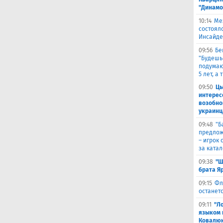
"Динамо
10:14
Ме
состоял
Инсайде
09:56
Бе
"Будешь
подумают
5 лет, а
09:50
Цы
интерес
возобно
украинц
09:48
​"
предлож
– игрок 
за ката
09:38
"Ш
брата Я
09:15
Фл
останетс
09:11
"Л
языком 
Ковалюк