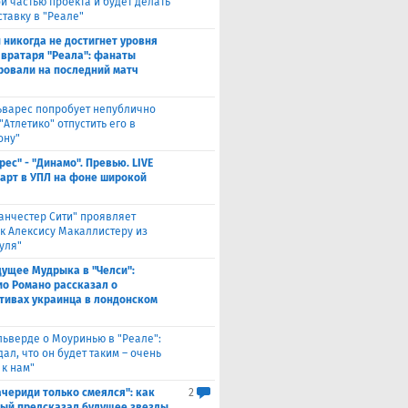
й частью проекта и будет делать
ставку в "Реале"
 никогда не достигнет уровня
 вратаря "Реала": фанаты
ровали на последний матч
ьварес попробует непублично
"Атлетико" отпустить его в
ону"
рес" - "Динамо". Превью. LIVE
Старт в УПЛ на фоне широкой
анчестер Сити" проявляет
 к Алексису Макаллистеру из
уля"
дущее Мудрыка в "Челси":
о Романо рассказал о
тивах украинца в лондонском
льверде о Моуринью в "Реале":
ал, что он будет таким – очень
 к нам"
ачериди только смеялся": как
2
ый предсказал будущее звезды