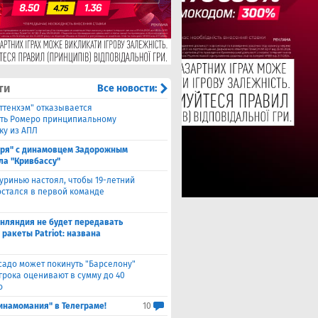
ти
Все новости:
оттенхэм" отказывается
ть Ромеро принципиальному
ку из АПЛ
аря" с динамовцем Задорожным
ла "Кривбассу"
уринью настоял, чтобы 19-летний
остался в первой команде
нляндия не будет передавать
 ракеты Patriot: названа
садо может покинуть "Барселону"
грока оценивают в сумму до 40
о
инамомания" в Телеграме!
10