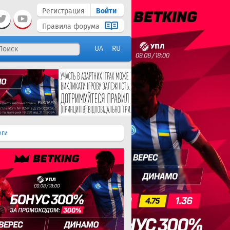
Регистрация
Войти
Правила форума
UA
RU
еги