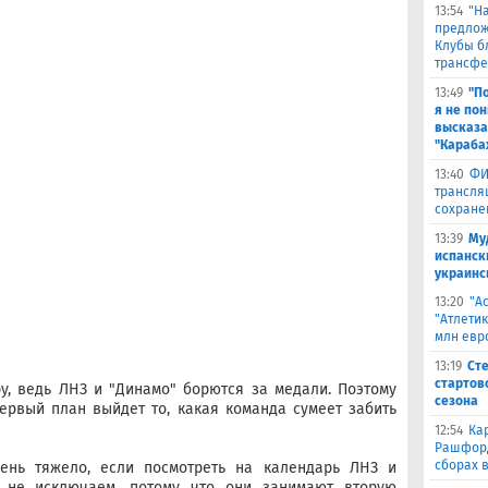
13:54
"Н
предлож
Клубы б
трансфе
13:49
"П
я не по
высказа
"Караба
13:40
ФИ
трансля
сохране
13:39
Му
испанск
украинс
13:20
"А
"Атлети
млн евр
13:19
Ст
стартов
у, ведь ЛНЗ и "Динамо" борются за медали. Поэтому
сезона
ервый план выйдет то, какая команда сумеет забить
12:54
Ка
Рашфорд
сборах 
чень тяжело, если посмотреть на календарь ЛНЗ и
е не исключаем, потому что они занимают вторую