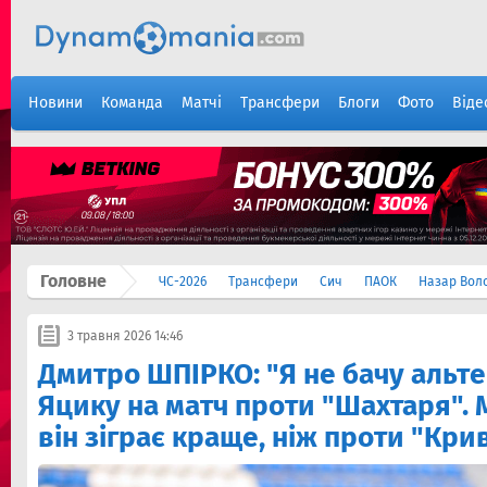
Новини
Команда
Матчі
Трансфери
Блоги
Фото
Віде
Головне
ЧС-2026
Трансфери
Сич
ПАОК
Назар Вол
3 травня 2026 14:46
Дмитро ШПІРКО: "Я не бачу альт
Яцику на матч проти "Шахтаря". 
він зіграє краще, ніж проти "Кри