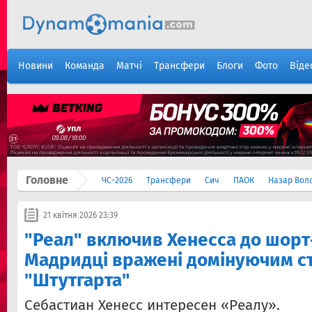
Новини
Команда
Матчі
Трансфери
Блоги
Фото
Віде
Головне
ЧС-2026
Трансфери
Сич
ПАОК
Назар Вол
21 квітня 2026 23:39
"Реал" включив Хенесса до шорт
Мадридці вражені домінуючим с
"Штутгарта"
Себастиан Хенесс интересен «Реалу».