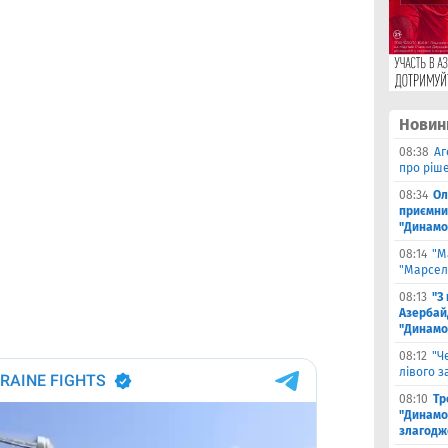
Новин
08:38
Аг
про ріш
08:34
Ол
приємни
"Динамо
08:14
"М
"Марселя
08:13
"З
Азербай
"Динамо
08:12
"Ч
лівого з
08:10
Тр
"Динамо
злагодж