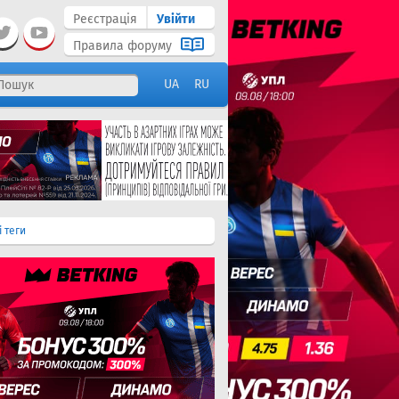
Реєстрація
Увійти
Правила форуму
UA
RU
і теги