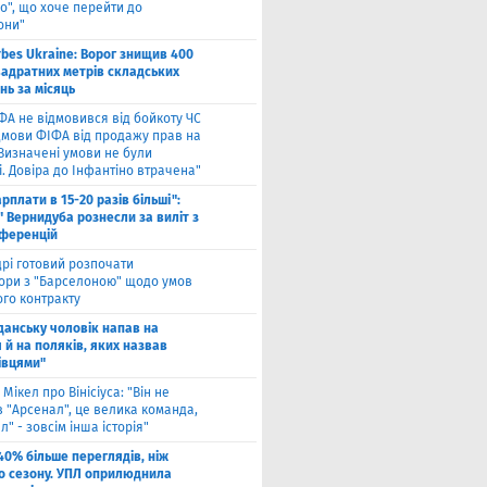
о", що хоче перейти до
они"
rbes Ukraine: Ворог знищив 400
вадратних метрів складських
нь за місяць
ФА не відмовився від бойкоту ЧС
ідмови ФІФА від продажу прав на
"Визначені умови не були
. Довіра до Інфантіно втрачена"
арплати в 15-20 разів більші":
 Вернидуба рознесли за виліт з
нференцій
рі готовий розпочати
ори з "Барселоною" щодо умов
ого контракту
Гданську чоловік напав на
 й на поляків, яких назвав
івцями"
 Мікел про Вінісіуса: "Він не
 "Арсенал", це велика команда,
л" - зовсім інша історія"
40% більше переглядів, ніж
о сезону. УПЛ оприлюднила