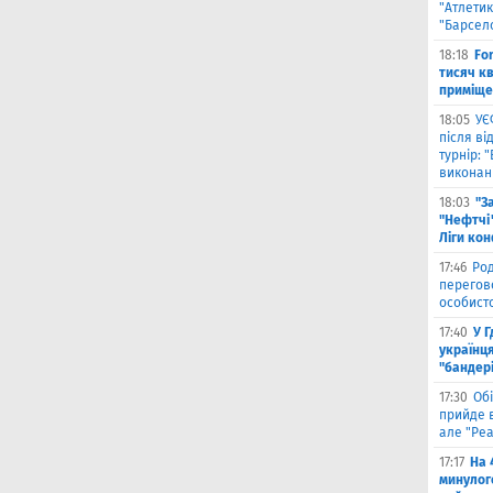
"Атлетик
"Барсел
18:18
Fo
тисяч к
приміще
18:05
УЄ
після в
турнір: 
виконані
18:03
"З
"Нефтчі"
Ліги ко
17:46
Род
перегов
особист
17:40
У 
українця
"бандер
17:30
Обі
прийде в
але "Реа
17:17
На 
минулог