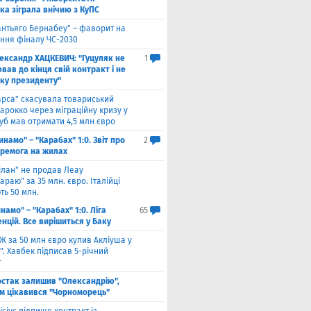
ка зіграла внічию з КуПС
антьяго Бернабеу" – фаворит на
ння фіналу ЧС-2030
ександр ХАЦКЕВИЧ: "Гуцуляк не
1
ав до кінця свій контракт і не
уку президенту"
арса" скасувала товариський
арокко через міграційну кризу у
луб мав отримати 4,5 млн євро
инамо" – "Карабах" 1:0. Звіт про
2
еремога на жилах
ілан" не продав Леау
араю" за 35 млн. євро. Італійці
ть 50 млн.
намо" – "Карабах" 1:0. Ліга
65
нцій. Все вирішиться у Баку
Ж за 50 млн євро купив Акліуша у
. Хавбек підписав 5-річний
т
стак залишив "Олександрію",
м цікавився "Чорноморець"