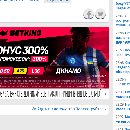
боку УЄ
"Карабах
23:07
Лі
розгроми
м'ячів "
22:56
По
визначен
ДАК 190
22:53
Ко
агентом.
22:48
Сі
"Андерле
Ліги Єв
22:36
Лі
"Бешикт
22:33
Ек
момент 
22:29
Іг
Увійдіть в систему
або
Зареєструйтесь
казав, 
22:22
Ма
ми вигр
22:11
Ліг