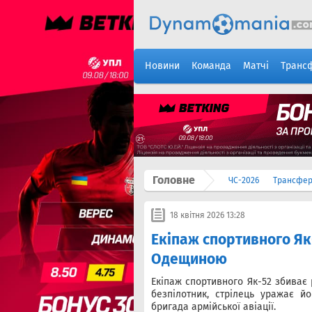
Новини
Команда
Матчі
Транс
Головне
ЧС-2026
Трансфе
18 квітня 2026 13:28
​Екіпаж спортивного Я
Одещиною
Екіпаж спортивного Як-52 збиває
безпілотник, стрілець уражає йо
бригада армійської авіації.