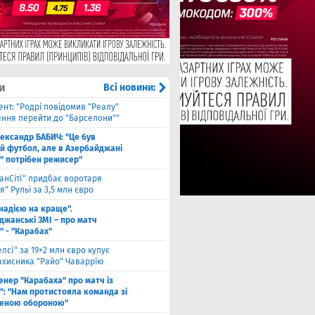
и
Всі новини:
ент: "Родрі повідомив "Реалу"
ення перейти до "Барселони""
ександр БАБИЧ: "Це був
й футбол, але в Азербайджані
" потрібен режисер"
анСіті" придбає воротаря
" Рульї за 3,5 млн євро
 надією на краще".
джанські ЗМІ – про матч
" - "Карабах"
елсі" за 19+2 млн євро купує
ахисника "Райо" Чаваррію
енер "Карабаха" про матч із
": "Нам протистояла команда зі
еною обороною"