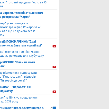
елсі" готовий продати Гюсто за 75
тів
га Європи. "Бенфіка" з асистом
а розгромила "Хартс"
нтер" усно погодив із
хемом" трансфер Ромеро за 40
, але ще не домовився із
ком
твiй ПОНОМАРЕНКО: "Далі
я почну забивати в кожній грі"
ідс" оголосив про підписання
да за рекордну для клубу суму
ор КОСТЮК: "План на матч
ав"
ау відмовився підписувати
 "Галатасарая" і відповів
"Ти зовсім дурень?"
инамо" – "Карабах" 1:0.
ляд матчу
ал" та Вінісіус продовжили
 до 2032 року
 "Динамо" якесь заступництво з
2