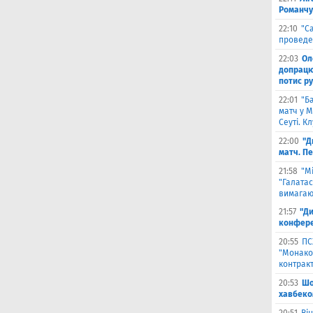
Романчу
22:10
"С
проведе
22:03
Ол
допрацюв
потис р
22:01
"Б
матч у М
Сеуті. К
22:00
"Д
матч. П
21:58
"М
"Галатас
вимагаю
21:57
"Ди
конфере
20:55
ПС
"Монако"
контрак
20:53
Шо
хавбеко