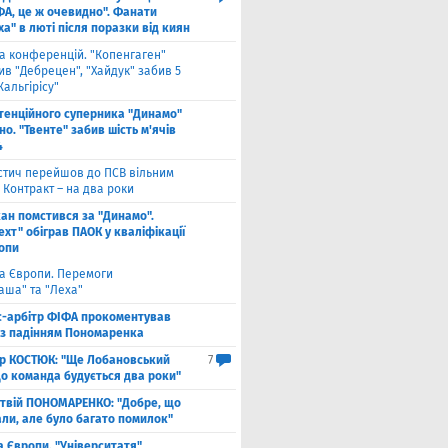
ФА, це ж очевидно". Фанати
а" в люті після поразки від киян
га конференцій. "Копенгаген"
в "Дебрецен", "Хайдук" забив 5
Жальгірісу"
тенційного суперника "Динамо"
о. "Твенте" забив шість м'ячів
4
стич перейшов до ПСВ вільним
 Контракт – на два роки
кан помстився за "Динамо".
хт" обіграв ПАОК у кваліфікації
ропи
га Європи. Перемоги
аша" та "Леха"
с-арбітр ФІФА прокоментував
із падінням Пономаренка
ор КОСТЮК: "Ще Лобановський
7
що команда будується два роки"
твій ПОНОМАРЕНКО: "Добре, що
али, але було багато помилок"
а Європи. "Університатя"