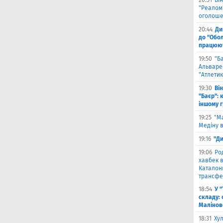
20:51
Він
"Реалом"
оголоше
20:44
Ди
до "Обол
працюют
19:50
"Б
Альваре
"Атлетик
19:30
Ві
"Баєр": 
іншому 
19:25
"М
Медіну в
19:16
"Ди
19:06
Ро
хавбек в
Каталонц
трансфе
18:54
У 
складу: 
Малiнов
18:31
Ху