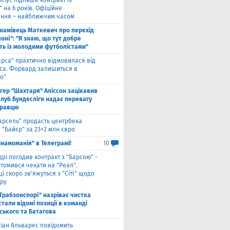
ісіус підпише контракт із
 на 6 років. Офіційне
ння – найближчим часом
намівець Маткевич про перехід
оні": "Я знаю, що тут добре
ь із молодими футболістами"
арса" практично відмовилася від
са. Форвард залишиться в
о"
нгер "Шахтаря" Аліссон зацікавив
клуб Бундесліги надає перевагу
гравцю
арсель" продасть центрбека
 "Байєр" за 23+2 млн євро
намоманія" в Телеграмі!
10
дрі погодив контракт з "Барсою" -
томився чекати на "Реал".
і скоро зв'яжуться з "Сіті" щодо
ру
"Трабзонспорі" назріває чистка
стали відомі позиції в команді
ського та Батагова
ліан Альварес повідомить