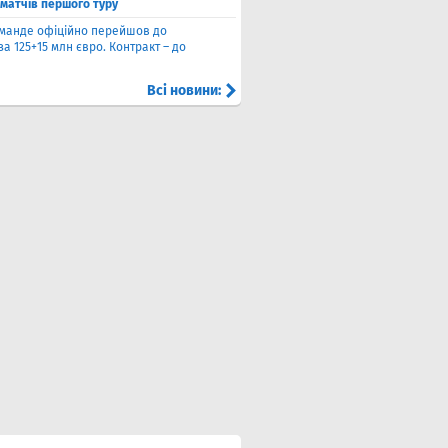
 матчів першого туру
оманде офіційно перейшов до
за 125+15 млн євро. Контракт – до
Всі новини: