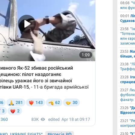
08:08
"Ч
млн фун
00:01
Лі
Судаков
23:58
"І
"Тоттен
млн євро
захисни
23:53
Ма
більше, 
23:38
"Л
Траффор
23:28
Іг
спрацюв
23:27
Ле
футболку
фанату: 
23:26
"Д
Відеоог
23:21
"Ре
контракт
23:10
"У
ЄНКО_UKRAINE FIGHTS"
#Агресія РФ