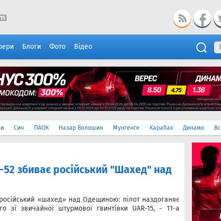
фери
Блоги
Фото
Відео
ри
Сич
ПАОК
Назар Волошин
Мунгенге
Карабах
Динамо
Вс
к-52 збиває російський "Шахед" над
 російський «шахед» над Одещиною: пілот наздоганяє
го зі звичайної штурмової гвинтівки UAR-15, - 11-а