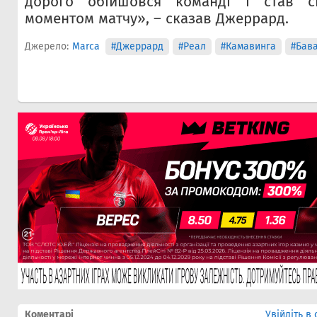
дорого обійшовся команді і став с
моментом матчу», – сказав Джеррард.
Джерело:
Marca
#Джеррард
#Реал
#Камавинга
#Бава
Коментарі
Увійдіть в