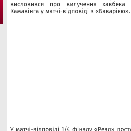
висловився про вилучення хавбека 
Камавінга у матчі-відповіді з «Баварією».
У матчі-відповіді 1/4 фіналу «Реал» пос