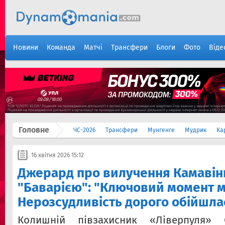
Новини
Команда
Матчі
Трансфери
Блоги
Фото
Віде
Головне
ЧС-2026
Трансфери
Мунгенге
Мудрик
Ка
16 квітня 2026 15:12
Джерард про вилучення Камавінг
"Баварією": "Ключовий момент м
Нерозсудливість дорого обійшла
Колишній півзахисник «Ліверпуля» 