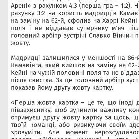
Арені» з рахунком 4:3 (перша гра – 1:2). 
рахунку 3:2 на користь мадридців Камав
на заміну на 62-й, сфолив на Харрі Кейні
поля і не віддавав супернику м'яч піс
головний арбітр зустрічі Славко Вінчич 
жовту.
Мадридці залишилися у меншості на 86-й
Камавінга, який вийшов на заміну на 62-
Кейні на чужій половині поля та не відда
після свистка. За це головний арбітр зус
показав йому другу жовту картку.
«Перша жовта картка – це те, що іноді 
півзахиснику, щоб зупинити важливу кон
отримуєш другу жовту картку за щось, 
твоїй команді, або ризикуючи своїм зд
зрозуміти. Але момент нерозсудливо