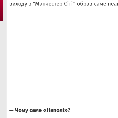
виходу з "Манчестер Сіті" обрав саме неа
— Чому саме «Наполі»?