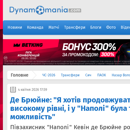
Новини
Команда
Матчі
Трансфери
Блоги
Фото
Віде
Головне
ЧС-2026
Трансфери
Сич
ПАОК
Назар Вол
4 квітня 2026 17:59
Де Брюйне: "Я хотів продовжуват
високому рівні, і у "Наполі" була
можливість"
Півзахисник "Наполі" Кевін де Брюйне ро