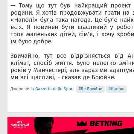
— Тому що тут був найкращий проект 
родини. Я хотів продовжувати грати на в
«Наполі» була така нагода. Це було най
всіх. Я повинен бути щасливий у роботі
троє маленьких дітей, сім'я, і хочу зро
їм було добре.
Звичайно, тут все відрізняється від Ан
клімат, спосіб життя. Було нелегко змін
років у Манчестері, але зараз ми адаптув
ми всі щасливі, - сказав де Брюйне.
Джерело:
la Gazzetta dello Sport
#Де Брюйне
#Наполі