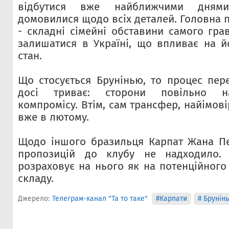
відбутися вже найближчими дням
домовилися щодо всіх деталей. Головна 
- складні сімейні обставини самого гра
залишатися в Україні, що впливає на й
стан.
Що стосується Брунінью, то процес пер
досі триває: сторони повільно н
компромісу. Втім, сам трансфер, найімові
вже в лютому.
Щодо іншого бразильця Карпат Жана Пе
пропозицій до клубу не надходило.
розраховує на нього як на потенційного
складу.
Джерело:
Телеграм-канал "Та то таке"
#Карпати
# Брунін