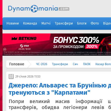
Новини
Команда
Матчі
Трансфери
Блоги
Фото
Віде
Головне
ЧС-2026
Трансфери
Сич
ПАОК
Назар Вол
29 січня 2026 11:53
Джерело: ​Альварес та Брунінью д
тренуються з "Карпатами"
Попри великий масив інформації щ
трансферів, обидва легіонери левів б