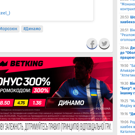
"Монако"
контрак
eel_)
20:53
Шо
хавбеко
Морозюк
#Динамо
20:51
Він
"Реалом"
оголоше
20:44
Ди
до "Обол
працюют
19:50
"Б
Альваре
"Атлетик
19:30
Ві
"Баєр": 
іншому 
19:25
"М
Медіну в
19:16
"Ди
19:06
Ро
хавбек в
Каталонц