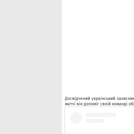
Досвідчений український захисни
матчі він допоміг своїй команді об