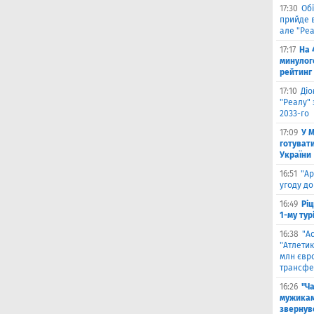
17:30
Обі
прийде в
але "Реа
17:17
На 
минулог
рейтинг
17:10
Ді
"Реалу" 
2033-го
17:09
У 
готувати
України
16:51
"Ар
угоду до
16:49
Ріц
1-му тур
16:38
"А
"Атлетик
млн євр
трансфе
16:26
"Ч
мужикам
звернув