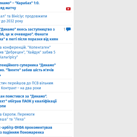
инамо" – "Карабах" 1:0.
ляд матчу
ал" та Вінісіус продовжили
 до 2032 року
 "Динамо" якесь заступництво з
1
ФА, це ж очевидно". Фанати
а" в люті після поразки від киян
га конференцій. "Копенгаген"
в "Дебрецен", "Хайдук" забив 5
Жальгірісу"
тенційного суперника "Динамо"
о. "Твенте" забив шість м'ячів
4
стич перейшов до ПСВ вільним
 Контракт – на два роки
кан помстився за "Динамо".
хт" обіграв ПАОК у кваліфікації
ропи
га Європи. Перемоги
аша" та "Леха"
с-арбітр ФІФА прокоментував
із падінням Пономаренка