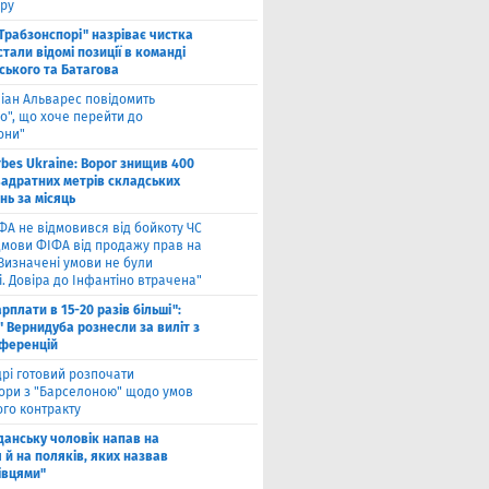
ру
"Трабзонспорі" назріває чистка
стали відомі позиції в команді
ського та Батагова
ліан Альварес повідомить
о", що хоче перейти до
они"
rbes Ukraine: Ворог знищив 400
вадратних метрів складських
нь за місяць
ФА не відмовився від бойкоту ЧС
ідмови ФІФА від продажу прав на
"Визначені умови не були
. Довіра до Інфантіно втрачена"
арплати в 15-20 разів більші":
 Вернидуба рознесли за виліт з
нференцій
рі готовий розпочати
ори з "Барселоною" щодо умов
ого контракту
Гданську чоловік напав на
 й на поляків, яких назвав
івцями"