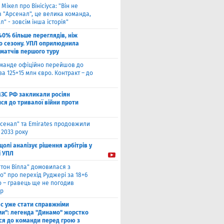
 Мікел про Вінісіуса: "Він не
 "Арсенал", це велика команда,
л" - зовсім інша історія"
40% більше переглядів, ніж
о сезону. УПЛ оприлюднила
 матчів першого туру
оманде офіційно перейшов до
за 125+15 млн євро. Контракт – до
МЗС РФ закликали росіян
ся до тривалої війни проти
сенал" та Emirates продовжили
 2033 року
цолі аналізує рішення арбітрів у
і УПЛ
стон Вілла" домовилася з
о" про перехід Руджері за 18+6
о – гравець ще не погодив
р
ас уже стати справжніми
и": легенда "Динамо" жорстко
ся до команди перед грою з