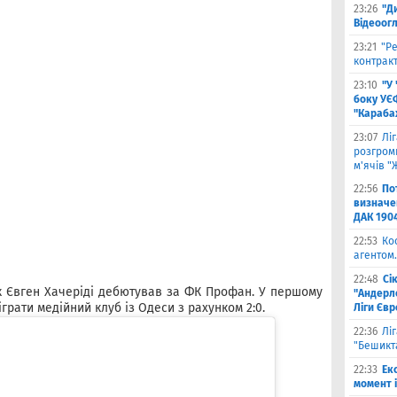
23:26
"Д
Відеоог
23:21
"Ре
контракт
23:10
"У
боку УЄ
"Карабах
23:07
Лі
розгроми
м'ячів "
22:56
По
визначен
ДАК 190
22:53
Ко
агентом.
22:48
Сі
к Євген Хачеріді дебютував за ФК Профан. У першому
"Андерле
іграти медійний клуб із Одеси з рахунком 2:0.
Ліги Єв
22:36
Лі
"Бешикт
22:33
Ек
момент 