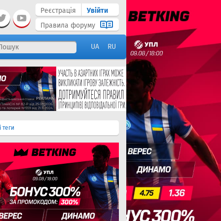
Реєстрація
Увійти
Правила форуму
UA
RU
і теги