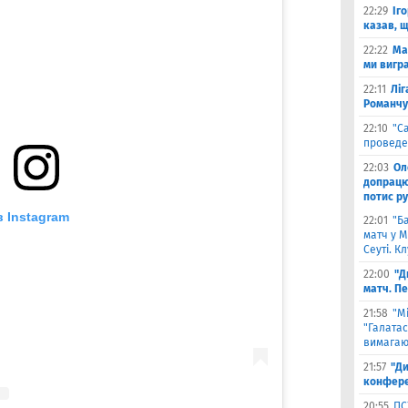
22:29
Іг
казав, 
22:22
Ма
ми вигр
22:11
Ліг
Романчу
22:10
"С
проведе
22:03
Ол
допрацюв
потис р
 Instagram
22:01
"Б
матч у М
Сеуті. К
22:00
"Д
матч. П
21:58
"М
"Галатас
вимагаю
21:57
"Ди
конфере
20:55
ПС