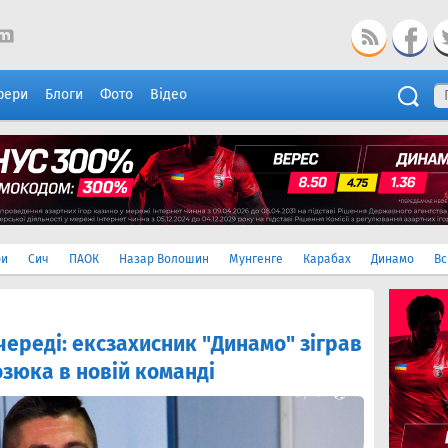
фери
Блоги
Фото
Відео
ри
Сич
ПАОК
Назар Волошин
Мунгенге
Карабах
Динамо
Вс
реді: ексзахисник "Динамо" зіграв
зюка в новій команді