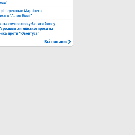
хом"
рі переконав Мартінеса
ся в "Астон Віллі"
антастично знову бачити його у
: реакція англійської преси на
рика проти "Ювентуса"
Всі новини: