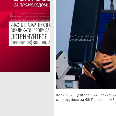
Колишній центральний захисни
медіафутболі за ФК Профан, який