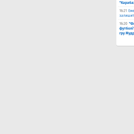
"Караба
16:21
Еме
залишити
16:20
"Ф
футболі"
гру Муд