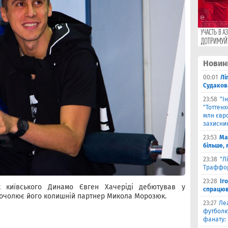
Новин
00:01
Лі
Судаков
23:58
"І
"Тоттен
млн євро
захисни
23:53
Ма
більше, 
23:38
"Л
Траффор
23:28
Іг
к київського Динамо Євген Хачеріді дебютував у
спрацюв
 очолює його колишній партнер Микола Морозюк.
23:27
Ле
футболку
фанату: 