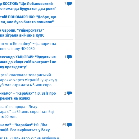
ор КОСТЮК: "Ще Лобановський
7
що команда будується два роки"
твій ПОНОМАРЕНКО: "Добре, що
али, але було багато помилок"
а Європи. "Університатя"
ка зіграла внічию з КуПС
антьяго Бернабеу" – фаворит на
ння фіналу ЧС-2030
ександр ХАЦКЕВИЧ: "Гуцуляк не
1
ав до кінця свій контракт і не
уку президенту"
арса" скасувала товариський
арокко через міграційну кризу у
луб мав отримати 4,5 млн євро
инамо" – "Карабах" 1:0. Звіт про
2
еремога на жилах
ілан" не продав Леау
араю" за 35 млн. євро. Італійці
ть 50 млн.
намо" – "Карабах" 1:0. Ліга
65
нцій. Все вирішиться у Баку
Ж за 50 млн євро купив Акліуша у