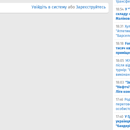
трансфе
Увійдіть в систему
або
Зареєструйтесь
18:54
У 
складу: 
Малiнов
18:31
Ху
"Атлетик
"Барсел
18:18
Fo
тисяч к
приміще
18:05
УЄ
після в
турнір: 
виконані
18:03
"З
"Нефтчі"
Ліги ко
17:46
Род
перегов
особист
17:40
У 
українця
"бандер