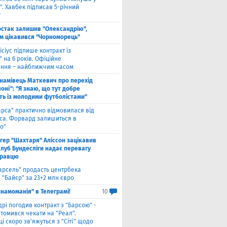
. Хавбек підписав 5-річний
т
стак залишив "Олександрію",
м цікавився "Чорноморець"
ісіус підпише контракт із
 на 6 років. Офіційне
ння – найближчим часом
намівець Маткевич про перехід
оні": "Я знаю, що тут добре
ь із молодими футболістами"
арса" практично відмовилася від
са. Форвард залишиться в
о"
нгер "Шахтаря" Аліссон зацікавив
клуб Бундесліги надає перевагу
гравцю
арсель" продасть центрбека
 "Байєр" за 23+2 млн євро
намоманія" в Телеграмі!
10
дрі погодив контракт з "Барсою" -
томився чекати на "Реал".
і скоро зв'яжуться з "Сіті" щодо