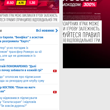
и
Всі новини:
га Європи. "Бенфіка" з асистом
а розгромила "Хартс"
нтер" усно погодив із
хемом" трансфер Ромеро за 40
, але ще не домовився із
ком
твiй ПОНОМАРЕНКО: "Далі
я почну забивати в кожній грі"
ідс" оголосив про підписання
да за рекордну для клубу суму
ор КОСТЮК: "План на матч
ав"
ау відмовився підписувати
 "Галатасарая" і відповів
"Ти зовсім дурень?"