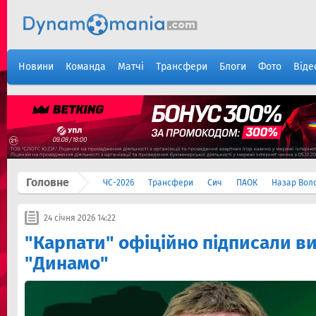
Новини
Команда
Матчі
Трансфери
Блоги
Фото
Віде
Головне
ЧС-2026
Трансфери
Сич
ПАОК
Назар Вол
24 січня 2026 14:22
"Карпати" офіційно підписали в
"Динамо"