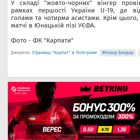
У складі "жовто-чорних" вінгер пров
рамках першості України U-19, де ві
голами та чотирма асистами. Крім цього,
матчі в Юнацькій лізі УЄФА.
Фото - ФК "Карпати"
Джерело:
Страница "Карпат" в Телеграме
#Назар Бондар