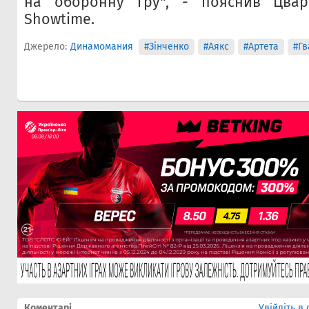
на оборонну гру", - пояснив Цвар
Showtime.
Джерело:
Динамомания
#Зінченко
#Аякс
#Артета
#Гв
Коментарі
Увійдіть в