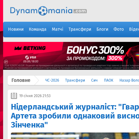
Новини
Команда
Матчі
Трансфери
Блоги
Фото
Віде
Головне
ЧС-2026
Трансфери
Сич
ПАОК
Назар Вол
19 січня 2026 21:53
Нідерландський журналіст: "Гвар
Артета зробили однаковий висн
Зінченка"