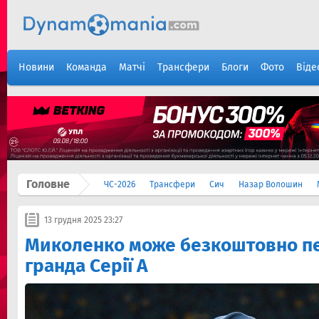
Новини
Команда
Матчі
Трансфери
Блоги
Фото
Віде
Головне
ЧС-2026
Трансфери
Сич
Назар Волошин
13 грудня 2025 23:27
Миколенко може безкоштовно п
гранда Серії А