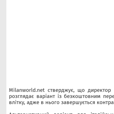
Milanworld.net стверджує, що директор 
розглядає варіант із безкоштовним пе
влітку, адже в нього завершується контра