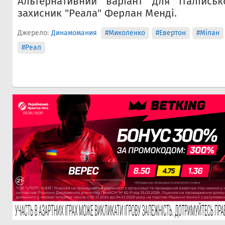
Альтернативний варіант для італійсь
захисник "Реала" Ферлан Менді.
Джерело:
Динамомания
#Миколенко
#Евертон
#Мілан
#Реал