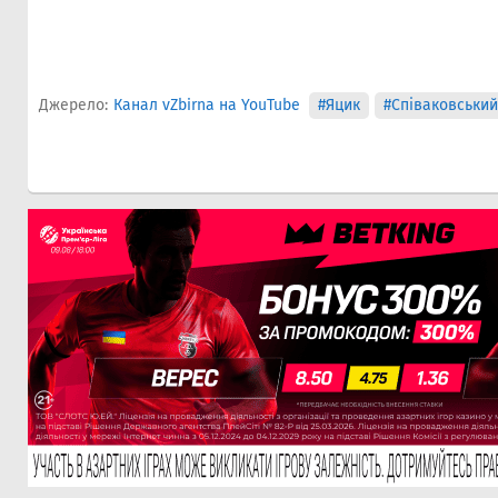
Джерело:
Канал vZbirna на YouTube
#Яцик
#Співаковський