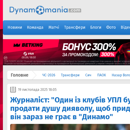
Новини
Команда
Матчі
Трансфери
Блоги
Фото
Віде
Головне
ЧС-2026
Трансфери
Сич
ПАОК
Назар Вол
19 листопада 2025 18:05
Журналіст: "Один із клубів УПЛ б
продати душу дияволу, щоб прид
він зараз не грає в "Динамо"