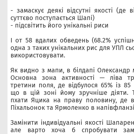
- замаскує деякі відсутні якості (де в
суттєво поступається Шапі)
- підсвітить його унікальні риси
І от 58 вдалих обведень (68.2% успіш
одна з таких унікальних рис для УПЛ сьо
використовувати.
Як видно з мапи, в білдапі Олександр 
Основна зона активності — ліва тр
третини поля, де відбулося 65% із 85
що в цій зоні йому зручніше діяти. 
пхати Яцика на праву половину, де в
Піхальонок та Ярмоленко в напівфланзі
Замінити індивідуальні якості Шапаре
але варто хоча б спробувати зам