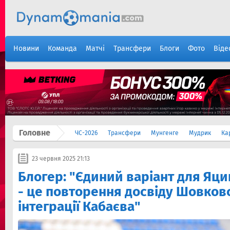
Новини
Команда
Матчі
Трансфери
Блоги
Фото
Віде
Головне
ЧС-2026
Трансфери
Мунгенге
Мудрик
Ка
23 червня 2025 21:13
Блогер: "Єдиний варіант для Яци
- це повторення досвіду Шовков
інтеграції Кабаєва"