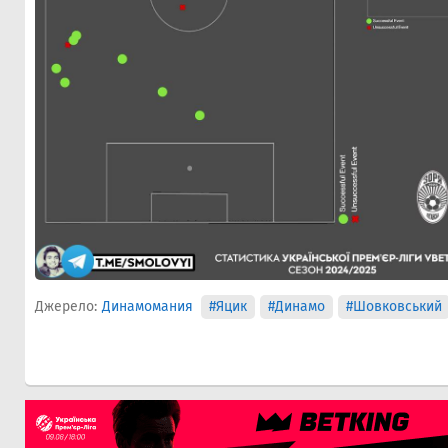
Джерело:
Динамомания
#Яцик
#Динамо
#Шовковський