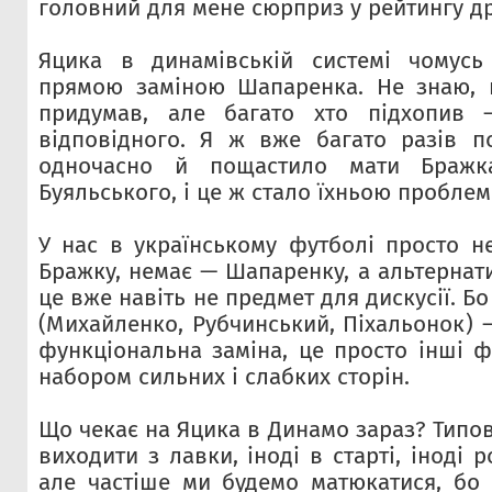
головний для мене сюрприз у рейтингу д
Яцика в динамівській системі чомус
прямою заміною Шапаренка. Не знаю, 
придумав, але багато хто підхопив 
відповідного. Я ж вже багато разів п
одночасно й пощастило мати Бражк
Буяльського, і це ж стало їхньою пробле
У нас в українському футболі просто н
Бражку, немає — Шапаренку, а альтернат
це вже навіть не предмет для дискусії. Бо
(Михайленко, Рубчинський, Піхальонок) 
функціональна заміна, це просто інші ф
набором сильних і слабких сторін.
Що чекає на Яцика в Динамо зараз? Типов
виходити з лавки, іноді в старті, іноді 
але частіше ми будемо матюкатися, бо