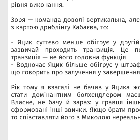
рівня виконання.
Зоря — команда доволі вертикальна, але
з картою дриблінгу Кабаєва, то:
- Яцик суттєво менше обігрує у другій
зазвичай проходить транзиція. Це п
транзиція — не його головна функція
- Водночас Яцик більше обігрує у штра
що говорить про залучення у завершення
Рік тому я взагалі не бачив у Яцика ж
стати домінантним болхендлером мас
Власне, не бачу й зараз: у гравця ін
сформовані інші звички. Якщо брати прос
то співставляти його з Миколою нереальн