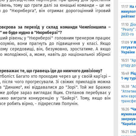
івень, тому що грати далі за юнацькі команди – це не
17:17
На 
 до "Нюрнберга", він отримає дорогоцінний ігровий
минулог
рейтинг
17:10
Ді
ловєрова за перехід у склад команди Чемпіоншипа –
"Реалу" 
а" не буде нудно в "Нюрнберзі"?
2033-го
оший рівень; у "Нюрнберзі" головним тренером працює
17:09
У 
розумію, вони прагнуть до підвищення у класі. Якщо
готувати
кому середовищі, він, безумовно, зростатиме. А якщо
України
о молодіжної, а, може, навіть до національної збірної
16:51
"Ар
угоду до
ереважає те, що гравець іде до нижчого дивізіону?
16:49
Ріц
тболіст. Багато хто проходив через це у своїй кар’єрі –
1-му тур
 після чого прогресували. Зі свіжих прикладів можна
16:38
"А
 "Динамо", які віддавалися до "Зорі". Той же Бражко
"Атлетик
уже добре зараз виглядає Яцик. Степанов перебуває у
млн євр
ажко виграти конкуренцію у "Байєрі". Тому, якщо він
трансфе
се робить вірно, - підкреслив Полунін.
16:26
"Ч
мужикам
звернув
"Караба
16:21
Еме