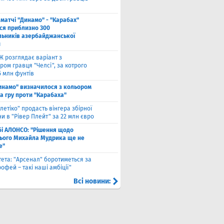
 матчі "Динамо" - "Карабах"
ься приблизно 300
льників азербайджанської
и
Ж розглядає варіант з
ом гравця "Челсі", за котрого
5 млн фунтів
инамо" визначилося з кольором
а гру проти "Карабаха"
тлетіко" продасть вінгера збірної
и в "Рівер Плейт" за 22 млн євро
бі АЛОНСО: "Рішення щодо
ього Михайла Мудрика ще не
е"
тета: "Арсенал" боротиметься за
офей – такі наші амбіції"
Всі новини: