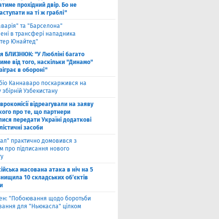
тиме прохідний двір. Бо не
ступати на ті ж граблі"
аварія" та "Барселона"
лені в трансфері нападника
тер Юнайтед"
ля БЛИЗНЮК: "У Любліні багато
име від того, наскільки "Динамо"
зіграє в обороні"
біо Каннаваро поскаржився на
у збірній Узбекистану
Єврокомісії відреагували на заяву
кого про те, що партнери
лися передати Україні додаткові
лістичні засоби
ал" практично домовився з
ом про підписання нового
ту
ійська масована атака в ніч на 5
знищила 10 складських об’єктів
и
вен: "Побоювання щодо боротьби
вання для "Ньюкасла" цілком
"