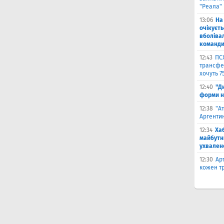
"Реала"
13:06
На
очікуєт
вболіва
команд
12:43
ПС
трансфер
хочуть 7
12:40
"Д
форми н
12:38
"А
Аргентин
12:34
Ха
майбутн
ухвален
12:30
Ар
кожен тр