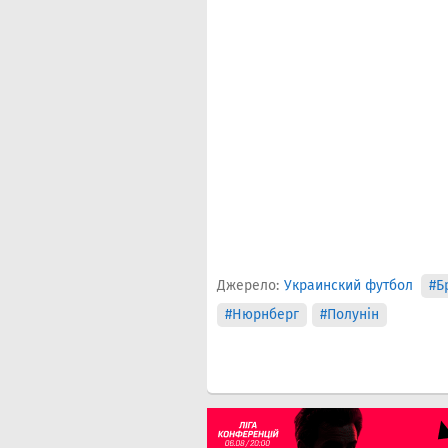
Джерело:
Украинский футбол
#Б
#Нюрнберг
#Полунін