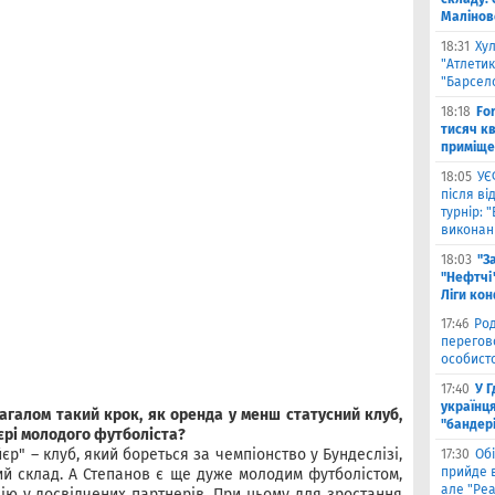
Малiнов
18:31
Ху
"Атлетик
"Барсел
18:18
Fo
тисяч к
приміще
18:05
УЄ
після в
турнір: 
виконані
18:03
"З
"Нефтчі"
Ліги ко
17:46
Род
перегов
особист
17:40
У 
українця
загалом такий крок, як оренда у менш статусний клуб,
"бандер
єрі молодого футболіста?
єр" – клуб, який бореться за чемпіонство у Бундеслізі,
17:30
Обі
прийде в
ний склад. А Степанов є ще дуже молодим футболістом,
але "Реа
ію у досвідчених партнерів. При цьому для зростання