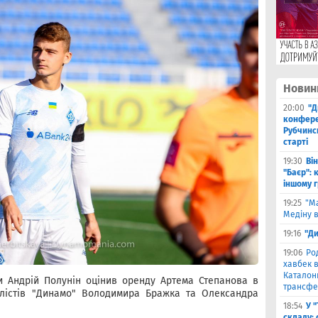
Новин
20:00
"Д
конферен
Рубчинс
старті
19:30
Ві
"Баєр": 
іншому 
19:25
"М
Медіну в
19:16
"Ди
19:06
Ро
хавбек в
Каталонц
и Андрій Полунін оцінив оренду Артема Степанова в
трансфе
лістів "Динамо" Володимира Бражка та Олександра
18:54
У 
складу: 