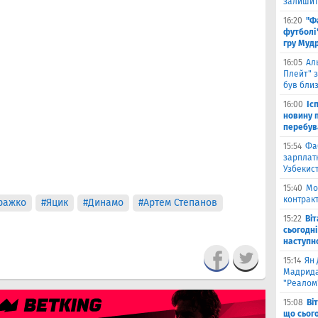
залишити
16:20
"Ф
футболі"
гру Муд
16:05
Ал
Плейт" з
був бли
16:00
Іс
новину п
перебув
15:54
Фа
зарплатн
Узбекис
15:40
Мо
контракт
ражко
#Яцик
#Динамо
#Артем Степанов
15:22
Ві
сьогодні
наступн
15:14
Ян 
Мадрида
"Реалом
15:08
Ві
що сьог