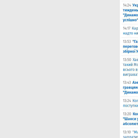
14:24
Укр
тиждень
"Динамо"
успішно
14:17
Кар
надто ни
13:53
"Г
перегов
збірної 
13:50
Ха
такий Мо
всього 
виграват
13:43
Аз
гравцям 
"Динамо
13:24
Ко
поступк
13:20
Ко
"Шанси 
абсолют
13:10
"М
заплатит