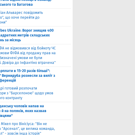
ського та Батагова
ліан Альварес повідомить
о", що хоче перейти до
они"
rbes Ukraine: Ворог знищив 400
вадратних метрів складських
нь за місяць
ФА не відмовився від бойкоту ЧС
ідмови ФІФА від продажу прав на
"Визначені умови не були
. Довіра до Інфантіно втрачена"
арплати в 15-20 разів більші":
 Вернидуба рознесли за виліт з
нференцій
рі готовий розпочати
ори з "Барселоною" щодо умов
ого контракту
Гданську чоловік напав на
 й на поляків, яких назвав
івцями"
 Мікел про Вінісіуса: "Він не
 "Арсенал", це велика команда,
л" - зовсім інша історія"