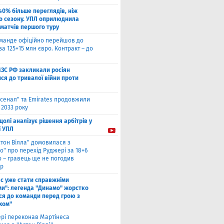
40% більше переглядів, ніж
о сезону. УПЛ оприлюднила
 матчів першого туру
оманде офіційно перейшов до
за 125+15 млн євро. Контракт – до
МЗС РФ закликали росіян
ся до тривалої війни проти
сенал" та Emirates продовжили
 2033 року
цолі аналізує рішення арбітрів у
і УПЛ
стон Вілла" домовилася з
о" про перехід Руджері за 18+6
о – гравець ще не погодив
р
ас уже стати справжніми
и": легенда "Динамо" жорстко
ся до команди перед грою з
хом"
рі переконав Мартінеса