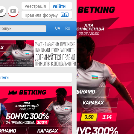
Реєстрація
Увійти
Правила форуму
UA
RU
і теги