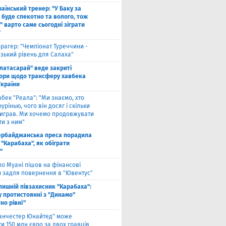
аїнський тренер: "У Баку за
 буде спекотно та волого, тож
 варто саме сьогодні зіграти
"
рагер: "Чемпіонат Туреччини -
зький рівень для Салаха"
алатасарай" веде закриті
ори щодо трансферу хавбека
України
вбек "Реала": "Ми знаємо, хто
урінью, чого він досяг і скільки
виграв. Ми хочемо продовжувати
и з ним"
ербайджанська преса порадила
"Карабаха", як обіграти
"
ло Муані пішов на фінансові
и задля повернення в "Ювентус"
лишній півзахисник "Карабаха":
у протистоянні з "Динамо"
но рівні"
анчестер Юнайтед" може
и 150 млн євро за двох гравців