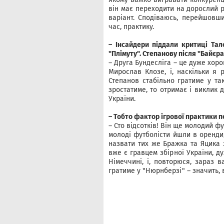
він має переходити на дорослий р
варіант. Сподіваюсь, перейшовши
час, практику.
– Інсайдери піддали критиці Та
"Плімуту". Степанову після "Байєр
– Друга Бундесліга – це дуже хор
Мирослав Клозе, і, наскільки я 
Степанов стабільно гратиме у та
зростатиме, то отримає і виклик д
України.
– Тобто фактор ігрової практики п
– Сто відсотків! Він ще молодий фу
молоді футболісти йшли в оренди,
назвати тих же Бражка та Яцика з
вже є гравцем збірної України, д
Німеччині, і, повторюся, зараз в
гратиме у "Нюрнберзі" – значить, в