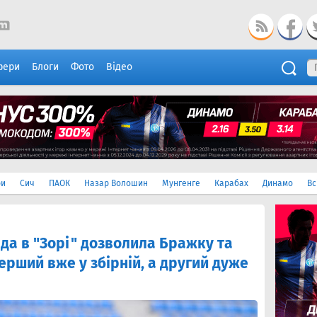
фери
Блоги
Фото
Відео
ри
Сич
ПАОК
Назар Волошин
Мунгенге
Карабах
Динамо
Вс
да в "Зорі" дозволила Бражку та
ерший вже у збірній, а другий дуже