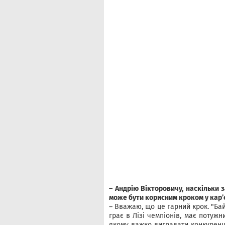
– Андрію Вікторовичу, наскільки 
може бути корисним кроком у кар’
– Вважаю, що це гарний крок. "Бай
грає в Лізі чемпіонів, має потуж
якому важко вигравати конкуренц