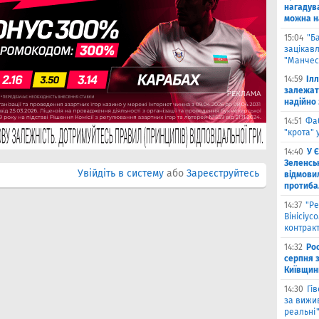
нагадува
можна на
15:04
"Б
зацікав
"Манчес
14:59
Іл
залежат
надійно 
14:51
Фа
"крота" 
14:40
У 
Зеленсь
Увійдіть в систему
або
Зареєструйтесь
відмови
протиба
14:37
"Ре
Вінісіус
контрак
14:32
Рос
серпня 
Київщин
14:30
Гі
за вижи
реальні