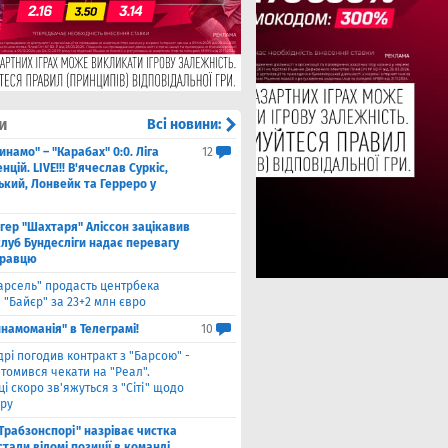
и
Всі новини:
инамо" – "Карабах" 0:0. Ліга
12
цій. LIVE!!! В'ячеслав Суркіс,
ький, Лонвейк та Герреро у
нгер "Шахтаря" Аліссон зацікавив
клуб Бундесліги надає перевагу
гравцю
арсель" продасть центрбека
 "Байєр" за 23+2 млн євро
намоманія" в Телеграмі!
10
дрі погодив контракт з "Барсою" -
томився чекати на "Реал".
і скоро зв'яжуться з "Сіті" щодо
ру
"Трабзонспорі" назріває чистка
стали відомі позиції в команді