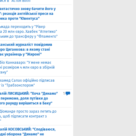
ся в "Астон Віллі"
антастично знову бачити його у
: реакція англійської преси на
рика проти "Ювентуса"
ьмада переходить у "Рівер
а 20 млн євро. Хавбек "Атлетико"
зьким до трансферу у "Фламенго"
панський журналіст повідомив
ро Циганкова: в якому стані
ає українець у "Жироні"
біо Каннаваро: "У мене немає
і розміром 4 млн євро в збірній
тану"
хамед Салах офіційно підписав
 із "Трабзонспором"
талій ЛИСИЦЬКИЙ: "Хоча "Динамо"
1
 переможе, доля путівки до
ого раунду вирішиться в Баку"
Діоманде просто зараз летить до
, щоб підписати контракт з
"
талій КОСОВСЬКИЙ: "Сподіваюся,
одні оборона "Динамо" не