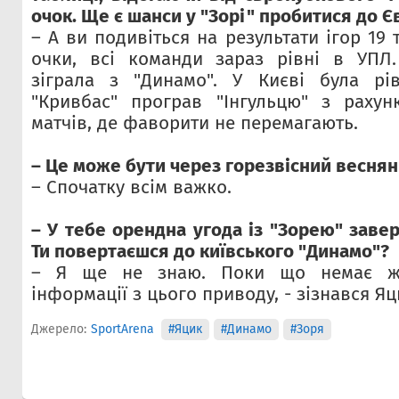
очок. Ще є шанси у "Зорі" пробитися до 
– А ви подивіться на результати ігор 19 
очки, всі команди зараз рівні в УПЛ.
зіграла з "Динамо". У Києві була рів
"Кривбас" програв "Інгульцю" з рахун
матчів, де фаворити не перемагають.
– Це може бути через горезвісний весня
– Спочатку всім важко.
– У тебе орендна угода із "Зорею" заве
Ти повертаєшся до київського "Динамо"?
– Я ще не знаю. Поки що немає жо
інформації з цього приводу, - зізнався Яц
Джерело:
SportArena
#Яцик
#Динамо
#Зоря