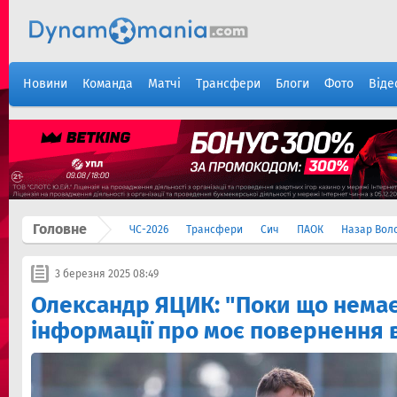
Новини
Команда
Матчі
Трансфери
Блоги
Фото
Віде
Головне
ЧС-2026
Трансфери
Сич
ПАОК
Назар Вол
3 березня 2025 08:49
Олександр ЯЦИК: "Поки що немає
інформації про моє повернення 