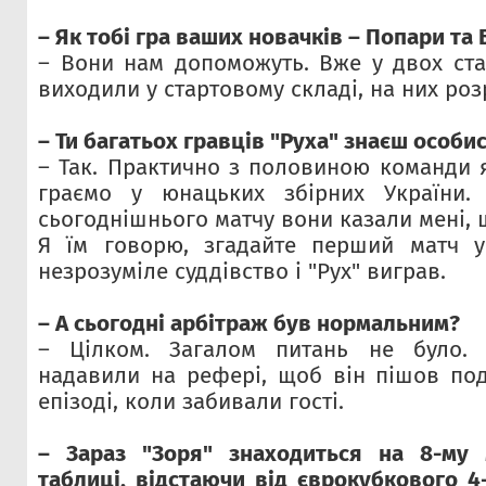
– Як тобі гра ваших новачків – Попари та
– Вони нам допоможуть. Вже у двох ста
виходили у стартовому складі, на них ро
– Ти багатьох гравців "Руха" знаєш особи
– Так. Практично з половиною команди я
граємо у юнацьких збірних України. 
сьогоднішнього матчу вони казали мені,
Я їм говорю, згадайте перший матч у
незрозуміле суддівство і "Рух" виграв.
– А сьогодні арбітраж був нормальним?
– Цілком. Загалом питань не було. 
надавили на рефері, щоб він пішов по
епізоді, коли забивали гості.
– Зараз "Зоря" знаходиться на 8-му м
таблиці, відстаючи від єврокубкового 4