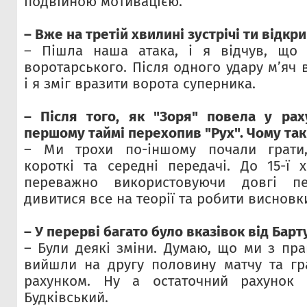
подвійною мотивацією.
– Вже на третій хвилині зустрічі ти відкр
– Пішла наша атака, і я відчув, що 
воротарського. Після одного удару м’яч 
і я зміг вразити ворота суперника.
– Після того, як "Зоря" повела у раху
першому таймі перехопив "Рух". Чому так
– Ми трохи по-іншому почали грати,
короткі та середні передачі. До 15-ї
переважно використовуючи довгі пер
дивитися все на теорії та робити висновк
– У перерві багато було вказівок від Бар
– Були деякі зміни. Думаю, що ми з пр
вийшли на другу половину матчу та гр
рахунком. Ну а остаточний рахунок 
Будківський.