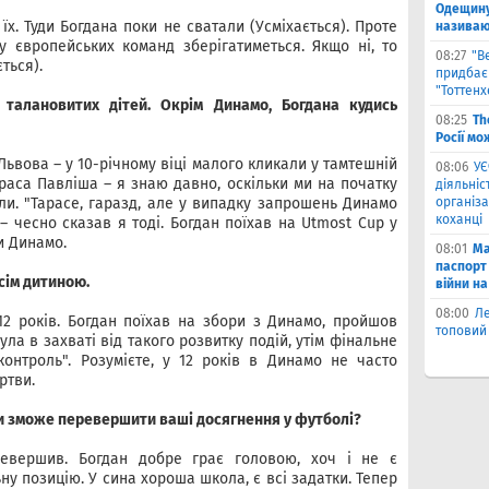
Одещину
їх. Туди Богдана поки не сватали (Усміхається). Проте
називают
у європейських команд зберігатиметься. Якщо ні, то
08:27
"В
ться).
придбає
"Тоттен
талановитих дітей. Окрім Динамо, Богдана кудись
08:25
Th
Росії мо
ьвова – у 10-річному віці малого кликали у тамтешній
08:06
УЄ
араса Павліша – я знаю давно, оскільки ми на початку
діяльніс
али. "Тарасе, гаразд, але у випадку запрошень Динамо
організа
коханці
– чесно сказав я тоді. Богдан поїхав на Utmost Cup у
и Динамо.
08:01
Ма
паспорт 
всім дитиною.
війни на
08:00
Л
 12 років. Богдан поїхав на збори з Динамо, пройшов
топовий
ла в захваті від такого розвитку подій, утім фінальне
контроль". Розумієте, у 12 років в Динамо не часто
ртви.
 чи зможе перевершити ваші досягнення у футболі?
евершив. Богдан добре грає головою, хоч і не є
у позицію. У сина хороша школа, є всі задатки. Тепер