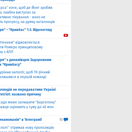
арса" хоче, щоб де Йонг зробив
, хавбек виступає за
ативне лікування - воно не
ь прогресу, на думку каталонців
ря" – "Кривбас" 1:3. Відеоогляд
оттенхем" відмовляється
ти Ромеро принциповому
ку з АПЛ
оря" з динамівцем Задорожним
а "Кривбасу"
урінью наполіг, щоб 19-річний
залишився в першій команді
нляндія не передаватиме Україні
atriot: названо причину
садо може залишити "Барселону"
гравця оцінюють у суму до 40 млн
инамоманія" в Телеграмі!
10
аполі" отримав нову пропозицію