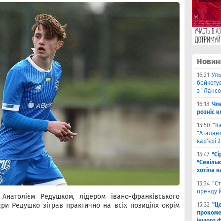
Новин
16:21
Уль
бойкоту
з "Ланс
16:18
Чл
розніс 
15:50
"К
"Аталант
кар'єрі 
15:47
"Сі
"Севіль
хотіла 
15:34
"Ст
оренду 
Анатолієм Редушком, лідером івано-франківського
єри Редушко зіграв практично на всіх позиціях окрім
15:32
"Ц
прокоме
іншого 