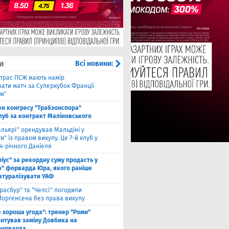
и
Всі новини:
трас ПСЖ мають намір
вати матч за Суперкубок Франції
ом"
ен конгресу "Трабзонспора"
клуб за контракт Малiновського
альярі" орендував Мальдіні у
и" із правом викупу. Це 7-й клуб у
24-річного Даніеля
ріус" за рекордну суму продасть у
ю" форварда Юра, якого раніше
натуралізувати УАФ
расбур" та "Челсі" погодили
Йоргенсена без права викупу
е хороша угода": тренер "Роми"
нтував заміну Довбика на
форварда