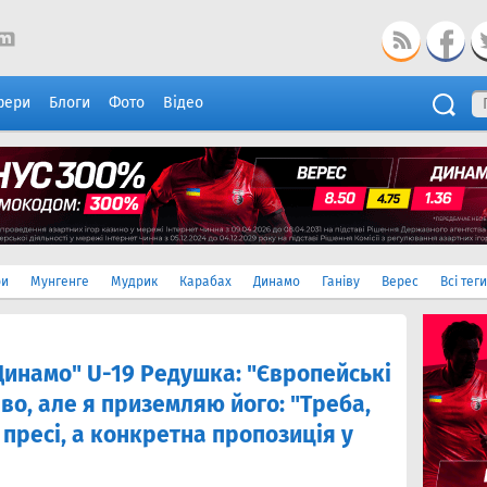
фери
Блоги
Фото
Відео
ри
Мунгенге
Мудрик
Карабах
Динамо
Ганіву
Верес
Всі теги
Динамо" U-19 Редушка: "Європейські
во, але я приземляю його: "Треба,
 пресі, а конкретна пропозиція у