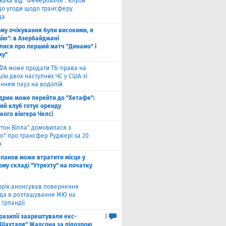
кака від "Фенербахче". Клуби
 до угоди щодо трансферу
да
ому очікування були високими, я
мію": в Азербайджані
лися про перший матч "Динамо" і
ху"
ФА може продати ТБ-права на
ію двох наступних ЧС у США зі
нням пауз на водопій
дрик може перейти до "Хетафе":
ий клуб готує оренду
кого вінгера Челсі
стон Вілла" домовилася з
о" про трансфер Руджері за 20
о
панов може втратити місце у
му складі "Утрехту" на початку
ррік анонсував повернення
а в розташування МЮ на
 Ірландії
разилії заарештували екс-
3
"Шахтаря" Жадсона за підозрою