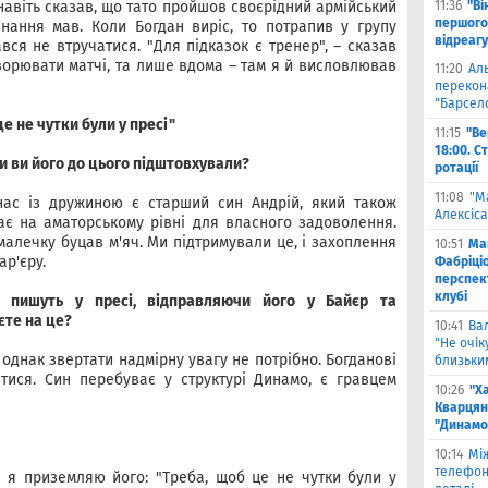
 навіть сказав, що тато пройшов своєрідний армійський
11:36
"Ві
першого
нання мав. Коли Богдан виріс, то потрапив у групу
відреагу
ся не втручатися. "Для підказок є тренер", – сказав
ворювати матчі, та лише вдома – там я й висловлював
11:20
Ал
перекона
"Барсел
е не чутки були у пресі"
11:15
"Ве
18:00. С
чи ви його до цього підштовхували?
ротації
11:08
"М
нас із дружиною є старший син Андрій, який також
Алексіса
ає на аматорському рівні для власного задоволення.
малечку буцав м'яч. Ми підтримували це, і захоплення
10:51
Ма
р'єру.
Фабріці
перспек
клубі
 пишуть у пресі, відправляючи його у Байєр та
єте на це?
10:41
Ва
"Не очік
, однак звертати надмірну увагу не потрібно. Богданові
близьки
тися. Син перебуває у структурі Динамо, є гравцем
10:26
"Х
Кварцян
"Динамо
10:14
Мі
телефон
 я приземляю його: "Треба, щоб це не чутки були у