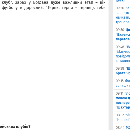
деталі
у клуб". Зараз у Богдана дуже важливий етап – він
 футболу в дорослий. "Терпи, терпи – терпець тебе
09:56
Бе
занадто 
начхати,
тренера 
09:50
Ци
"Валенсі
перегов
09:48
"Б
"Манчест
повідоми
каталон
09:38
"Ш
брата Я
09:15
Фл
залишить
09:11
"Л
мовою ц
поспере
"Шахтар
08:57
"Ф
"Наполі"
ейських клубів?
08:44
РФ