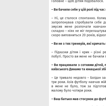
Головне – щоб дітям подобалося.
– Ви бачили себе у цій ролі під ча
– Ні, це сталося спонтанно. Ко
запропонував спробувати себе ди
змусив мене розпочати навчанн
складно – ніяк не міг перелаштува
скоро виповниться 20 років, відко
– Ви не з тих тренерів, які кричать
– Підказки дітям і крик – різні р
побуті. Просто ви мене не бачили 
– Ви працювали з сотнями дітей, 
київського Динамо та юнацької збі
– Це тривало недовго – Богдан за
три роки. Азів футболу навчав мій
в мене не було, тож за підготов
малому було чотири роки.
– Ваш батько мав стосунок до фут