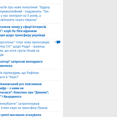
натія про нове покоління: "Будеш
прямолінійний - подумають: "Так
 у нас контракт на 5 років, а
звільнять через півроку"
ганков знову у сфері інтересів
ї": клуб Ла Ліги відновив
ори щодо трансферу українця
арселона" готує нову пропозицію
1
ер Сіті" щодо Родрі - гравець
в, що хоче грати тільки за
ців
ахтар" запросив молодшого
рмолюка
ік підтвердив, що Рафінья
ся в "Барсі"
обановський усе пояснював
ифр – з ними не
чаєшся": Ковалюк про "Динамо",
" і Кварцяного
енербахче" запропонував
 6 млн євро за трансфер Лукаку
 уночі масовано атакувала