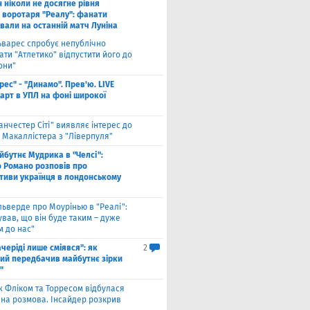
н ніколи не досягне рівня
 воротаря "Реалу": фанати
вали на останній матч Луніна
ьварес спробує непублічно
ти "Атлетико" відпустити його до
они"
рес" - "Динамо". Прев'ю. LIVE
тарт в УПЛ на фоні широкої
анчестер Сіті" виявляє інтерес до
 Макаллістера з "Ліверпуля"
йбутнє Мудрика в "Челсі":
о Романо розповів про
тиви українця в лондонському
льверде про Моурінью в "Реалі":
ував, що він буде таким – дуже
м до нас"
ачеріді лише сміявся": як
2
ий передбачив майбутнє зірки
"
ж Фліком та Торресом відбулася
на розмова. Інсайдер розкрив