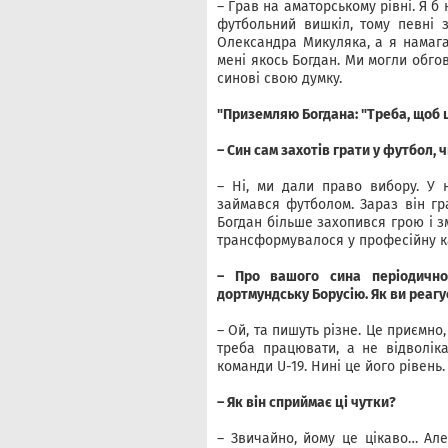
– Грав на аматорському рівні. Я б
футбольний вишкіл, тому певні з
Олександра Микуляка, а я намагав
мені якось Богдан. Ми могли обго
синові свою думку.
"Приземляю Богдана: "Треба, щоб ц
– Син сам захотів грати у футбол, 
– Ні, ми дали право вибору. У 
займався футболом. Зараз він гр
Богдан більше захопився грою і з
трансформувалося у професійну ка
– Про вашого сина періодично
дортмундську Борусію. Як ви реагу
– Ой, та пишуть різне. Це приємно
треба працювати, а не відволіка
команди U-19. Нині це його рівень.
– Як він сприймає ці чутки?
– Звичайно, йому це цікаво… Але