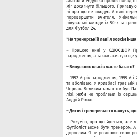
Анатолій Редушко провів понад пі
міг досягнути більшого. Пригаду
ні про що не шкодує. А нині пере
перевершити вчителя. Унікаль
лікувальні методи із 90-х та тре
для Футбол 24.
"На тренерській лаві я зовсім інша
– Працюю нині у СДЮСШОР Прик
народження, а також асистую ще у
– Випускних класів маєте багато?
– 1992-й рік народження, 1999-й і
та вболіваю. У Кривбасі грає мій
Червак. Великим талантом був Па
лізі. Якби не проблеми із серцем
Андрій Ріжко.
– Дитячі тренери часто кажуть, що
– Розумію, про що йдеться, але 
футболіст може бути тренером. А
дорослим. Я не розцінюю свою роб