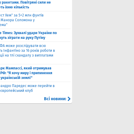
 ракетами. Повітряні сили не
ь їхню кількість
ест Хем" за 5+2 млн фунтів
 Манора Соломона у
хема"
e Times: Зухвалі удари України по
жуть зіграти на руку Путіну
ФА може розслідувати всю
ть Інфантіно за 16 років роботи в
ції на тлі скандалу з виплатами
рк Мампассі, який отримував
РФ: "Я хочу миру і припинення
 українській землі"
еандро Паредес може перейти в
 європейський клуб
Всі новини: