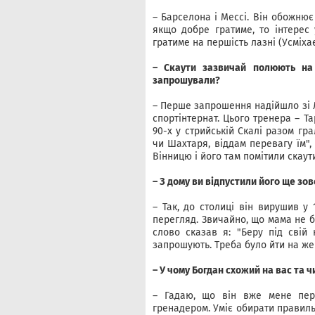
– Барселона і Мессі. Він обожнює 
якщо добре гратиме, то інтерес 
гратиме на першість лазні (Усміхає
– Скаути зазвичай полюють на 
запрошували?
– Перше запрошення надійшло зі Л
спортінтернат. Цього тренера – Т
90-х у стрийській Скалі разом гр
чи Шахтаря, віддам перевагу їм", 
Вінницю і його там помітили скаут
– З дому ви відпустили його ще зо
– Так, до столиці він вирушив у
перегляд. Звичайно, що мама не бу
слово сказав я: "Беру під свій 
запрошують. Треба було йти на же
– У чому Богдан схожий на вас та
– Гадаю, що він вже мене пер
гренадером. Уміє обирати правильн