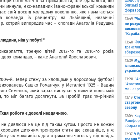
втори сотні матчів за Прикарпаття, але здавалося, що
щодо Лу
близькі
ючи минуле, екс-нападник івано-франківської команди
форвар
дає свій досвід молодому поколінню, яке намагається
на команда із райцентру на Львівщині, незвичні
13:49
"Ч
нер, котрий випередив час – спогади Анатолія Редушка
не розу
вислови
"Караба
 людина, ніж у побуті"
13:40
ФІ
трансляц
арпаття, треную дітей 2012-го та 2016-го років
збереже
 двох командах, – каже Анатолій Ярославович.
13:39
Му
іспанськ
українсь
 2004-й. Тепер стежу за хлопцями у дорослому футболі
13:20
"А
"Атлетик
 вихованець Сашко Романчук, у Металісті 1925 – Вадим
млн євр
вло Семенюк, який зараз виступає у нижчій польській
, то міг багато досягнути. За Пробій грає 19-річний
13:19
Сте
стартово
сезону
 їхня робота є доволі невдячною.
12:54
Ка
Рашфорд
я не дивлюся на це під таким кутом. Просто не кожен
зборах в
 хорошим дитячим тренером стати ще складніше, ніж
12:37
У Б
оту як можливість для отримання чогось у відповідь.
гравця 