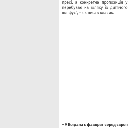
пресі, а конкретна пропозиція 
перебуває на шляху із дитячого
шліфує", – як писав класик.
– У Богдана є фаворит серед європ