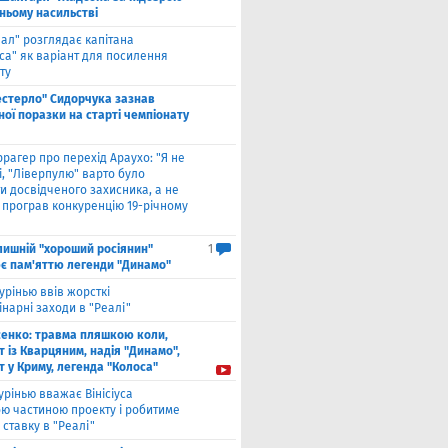
ньому насильстві
еал" розглядає капітана
са" як варіант для посилення
ту
естерло" Сидорчука зазнав
ої поразки на старті чемпіонату
рагер про перехід Араухо: "Я не
і, "Ліверпулю" варто було
и досвідченого захисника, а не
о програв конкуренцію 19-річному
лишнiй "хороший росіянин"
1
є пам'яттю легенди "Динамо"
урінью ввів жорсткі
нарні заходи в "Реалі"
енко: травма пляшкою коли,
 із Кварцяним, надія "Динамо",
 у Криму, легенда "Колоса"
рінью вважає Вінісіуса
ю частиною проекту і робитиме
 ставку в "Реалі"