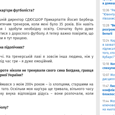
в домаш
с кар'єри футболіста?
12:36
"Р
"Ювенту
півзахис
лишній директор СДЮСШОР Прикарпаття Йосип Бербець
тячим тренером, коли мені було 35 років. Він навіть
12:28
"В
я і здобути необхідну освіту. Спочатку було дуже
розгромн
тися з дорослого футболу. А тепер важко повірити, що
Бельгії
ли я тут працюю.
12:24
Кар
в захват
 на підопічних?
підписат
того, хт
ечі. На тренерській лаві я зовсім інша людина, ніж у
Кубарсі"
під час гри – я дуже емоційний.
12:18
Ко
спекулю
проте ніколи не тренували свого сина Богдана, гравця
рної України?
12:07
Мо
дисциплі
ймався з моїм 2004 роком – із хлопцями, старшими на
11:47
Лис
 тато. Оскільки моя кар'єра ще тривала, вільного часу
конфлікт
ку внука відповідав дідусь – вони розпочали, коли
блокпост
11:44
Моу
ключово
болу?
на нього