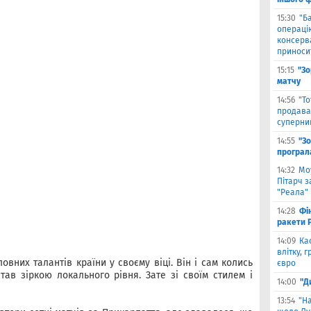
15:30
"Б
операцію
консерв
приносит
15:15
"Зо
матчу
14:56
"Т
продава
суперни
14:55
"З
програл
14:32
Мо
Пітарч 
"Реала"
14:28
Фі
ракети P
14:09
Ка
влітку, 
вних талантів країни у своєму віці. Він і сам колись
євро
тав зіркою локального рівня. Зате зі своїм стилем і
14:00
"Д
13:54
"Н