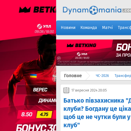
Новини
Команда
Матчі
Транс
Головне
ЧС-2026
Трансфе
17 вересня 2024 20:05
Батько півзахисника "
клуби? Богдану це ціка
щоб це не чутки були у
клуб"