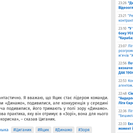
23:26
"Д
Відеоог
23:21
"Ре
контракт
23:10
"У
боку УЄ
"Карабах
23:07
Лі
розгроми
м'ячів "
22:56
По
визначен
ДАК 190
22:53
Ко
агентом.
22:48
Сі
антастично. Я вважаю, що Яцик стає лідером команди.
"Андерле
ри «Динамо», подивилися, але конкуренція у середині
Ліги Єв
ача подивилися, його тримають у полі зору «Динамо».
22:36
Лі
ова практика, яку він отримує в «Зорі», вона для нього
"Бешикт
корисна», – сказав Циганик.
22:33
Ек
момент 
ныка
#Циганик
#Яцик
#Динамо
#Зоря