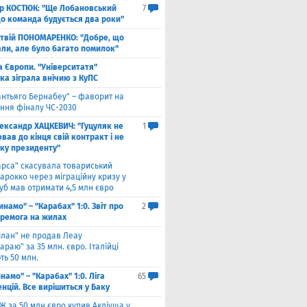
ор КОСТЮК: "Ще Лобановський
7
що команда будується два роки"
твій ПОНОМАРЕНКО: "Добре, що
али, але було багато помилок"
а Європи. "Університатя"
ка зіграла внічию з КуПС
антьяго Бернабеу" – фаворит на
ння фіналу ЧС-2030
ександр ХАЦКЕВИЧ: "Гуцуляк не
1
ав до кінця свій контракт і не
уку президенту"
арса" скасувала товариський
арокко через міграційну кризу у
луб мав отримати 4,5 млн євро
инамо" – "Карабах" 1:0. Звіт про
2
еремога на жилах
ілан" не продав Леау
араю" за 35 млн. євро. Італійці
ть 50 млн.
намо" – "Карабах" 1:0. Ліга
65
нцій. Все вирішиться у Баку
Ж за 50 млн євро купив Акліуша у