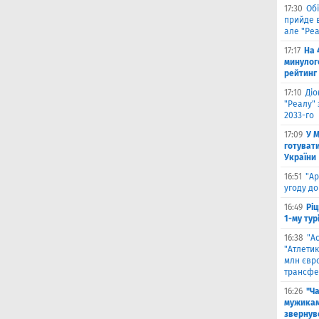
17:30
Обі
прийде в
але "Реа
17:17
На 
минулог
рейтинг
17:10
Ді
"Реалу" 
2033-го
17:09
У 
готувати
України
16:51
"Ар
угоду до
16:49
Ріц
1-му тур
16:38
"А
"Атлетик
млн євр
трансфе
16:26
"Ч
мужикам
звернув