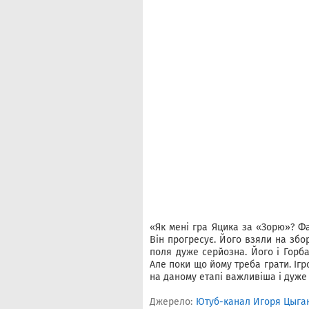
«Як мені гра Яцика за «Зорю»? Ф
Він прогресує. Його взяли на збо
поля дуже серйозна. Його і Горб
Але поки що йому треба грати. Ігр
на даному етапі важливіша і дуже 
Джерело:
Ютуб-канал Игоря Цыга