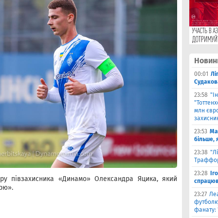
Новин
00:01
Лі
Судаков
23:58
"І
"Тоттен
млн євро
захисни
23:53
Ма
більше, 
23:38
"Л
Траффор
23:28
Іг
гру півзахисника «Динамо» Олександра Яцика, який
спрацюв
рю».
23:27
Ле
футболку
фанату: 