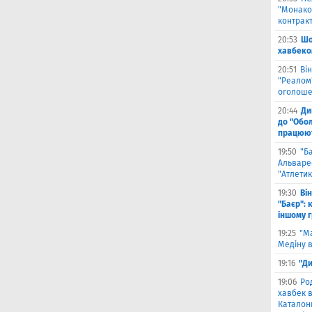
"Монако"
контрак
20:53
Шо
хавбеко
20:51
Він
"Реалом"
оголоше
20:44
Ди
до "Обол
працюют
19:50
"Б
Альваре
"Атлетик
19:30
Ві
"Баєр": 
іншому 
19:25
"М
Медіну в
19:16
"Ди
19:06
Ро
хавбек в
Каталонц