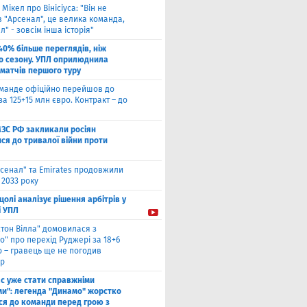
 Мікел про Вінісіуса: "Він не
 "Арсенал", це велика команда,
л" - зовсім інша історія"
40% більше переглядів, ніж
о сезону. УПЛ оприлюднила
 матчів першого туру
оманде офіційно перейшов до
за 125+15 млн євро. Контракт – до
МЗС РФ закликали росіян
ся до тривалої війни проти
сенал" та Emirates продовжили
 2033 року
цолі аналізує рішення арбітрів у
і УПЛ
стон Вілла" домовилася з
о" про перехід Руджері за 18+6
о – гравець ще не погодив
р
ас уже стати справжніми
и": легенда "Динамо" жорстко
ся до команди перед грою з