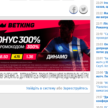
22:29
Іг
казав, 
22:22
Ма
ми вигр
22:11
Ліг
Романчу
22:10
"С
проведе
22:03
Ол
допрацюв
потис р
22:01
"Б
матч у М
Сеуті. К
22:00
"Д
матч. П
21:58
"М
"Галатас
Увійдіть в систему
або
Зареєструйтесь
вимагаю
21:57
"Ди
конфере
20:55
ПС