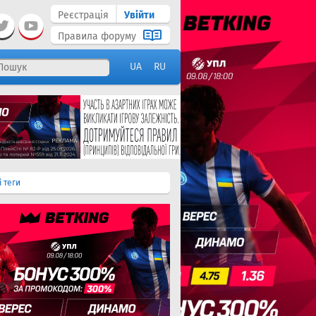
Реєстрація
Увійти
Правила форуму
UA
RU
і теги