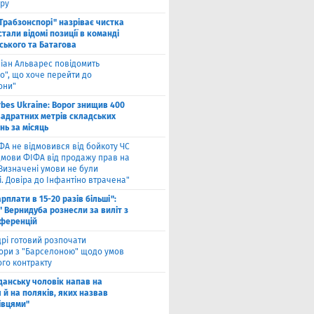
ру
"Трабзонспорі" назріває чистка
стали відомі позиції в команді
ського та Батагова
ліан Альварес повідомить
о", що хоче перейти до
они"
rbes Ukraine: Ворог знищив 400
вадратних метрів складських
нь за місяць
ФА не відмовився від бойкоту ЧС
ідмови ФІФА від продажу прав на
"Визначені умови не були
. Довіра до Інфантіно втрачена"
арплати в 15-20 разів більші":
 Вернидуба рознесли за виліт з
нференцій
рі готовий розпочати
ори з "Барселоною" щодо умов
ого контракту
Гданську чоловік напав на
 й на поляків, яких назвав
івцями"