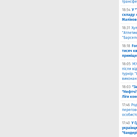
трансфе
18:54
У 
складу: 
Малiнов
18:31
Ху
"Атлетик
"Барсел
18:18
Fo
тисяч к
приміще
18:05
УЄ
після в
турнір: 
виконані
18:03
"З
"Нефтчі"
Ліги ко
17:46
Род
перегов
особист
17:40
У 
українця
"бандер