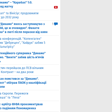
инамо" – "Карабах" 1:0.
ляд матчу
ал" та Вінісіус продовжили
 до 2032 року
 "Динамо" якесь заступництво з
1
ФА, це ж очевидно". Фанати
а" в люті після поразки від киян
га конференцій. "Копенгаген"
в "Дебрецен", "Хайдук" забив 5
Жальгірісу"
тенційного суперника "Динамо"
о. "Твенте" забив шість м'ячів
4
стич перейшов до ПСВ вільним
 Контракт – на два роки
кан помстився за "Динамо".
хт" обіграв ПАОК у кваліфікації
ропи
га Європи. Перемоги
аша" та "Леха"
с-арбітр ФІФА прокоментував
із падінням Пономаренка