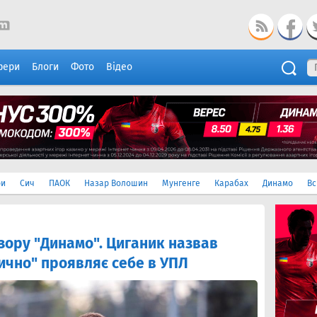
фери
Блоги
Фото
Відео
ри
Сич
ПАОК
Назар Волошин
Мунгенге
Карабах
Динамо
Вс
 зору "Динамо". Циганик назвав
ично" проявляє себе в УПЛ