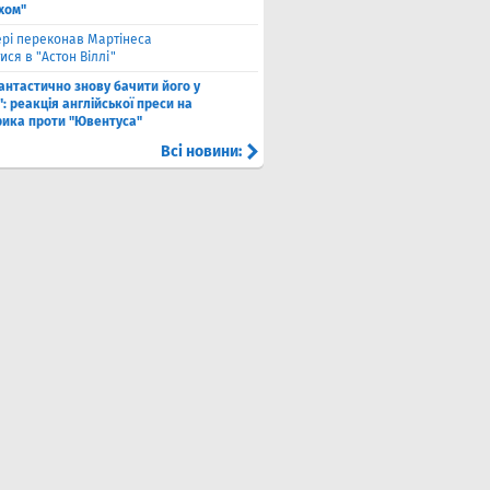
хом"
рі переконав Мартінеса
ся в "Астон Віллі"
антастично знову бачити його у
: реакція англійської преси на
рика проти "Ювентуса"
Всі новини: