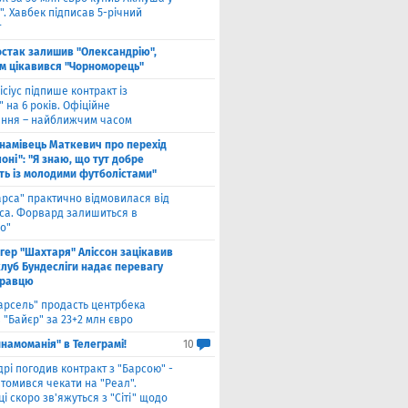
. Хавбек підписав 5-річний
т
стак залишив "Олександрію",
м цікавився "Чорноморець"
ісіус підпише контракт із
 на 6 років. Офіційне
ння – найближчим часом
намівець Маткевич про перехід
оні": "Я знаю, що тут добре
ь із молодими футболістами"
арса" практично відмовилася від
са. Форвард залишиться в
о"
нгер "Шахтаря" Аліссон зацікавив
клуб Бундесліги надає перевагу
гравцю
арсель" продасть центрбека
 "Байєр" за 23+2 млн євро
намоманія" в Телеграмі!
10
дрі погодив контракт з "Барсою" -
томився чекати на "Реал".
і скоро зв'яжуться з "Сіті" щодо