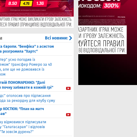
и
Всі новини:
га Європи. "Бенфіка" з асистом
а розгромила "Хартс"
нтер" усно погодив із
хемом" трансфер Ромеро за 40
, але ще не домовився із
ком
твiй ПОНОМАРЕНКО: "Далі
я почну забивати в кожній грі"
ідс" оголосив про підписання
да за рекордну для клубу суму
ор КОСТЮК: "План на матч
ав"
ау відмовився підписувати
 "Галатасарая" і відповів
"Ти зовсім дурень?"