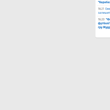
"Караба
16:21
Еме
залишити
16:20
"Ф
футболі"
гру Муд