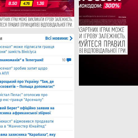
и
Всі новини:
рсенал" може підписати гравця
ни" замість Вінісіуса
инамоманія" в Телеграмі!
10
рсенал" зробив запит щодо
з АПЛ
вроцький про Україну: "Там, де
осковитів – Польща допомагає"
рістал Пелас" оголосив про
р екс-гравця "Арсеналу"
івий Берег" офіційно заявив на
исника африканської збірної
ьюкасл" відмовився продавати
ка в "Манчестер Юнайтед"
авма захисника "Карабаха", яку