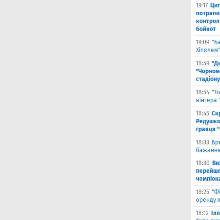
19:17
Циг
потрапи
контрол
бойкот
19:09
"Б
Хілялем
18:59
"Д
"Чорном
стадіону
18:54
"Т
вінгера
18:45
Ск
Редушко
гравця 
18:33
Бр
бажання
18:30
Ви
перейшов
чемпіона
18:25
"Ф
оренду 
18:12
Іл