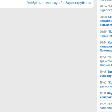
Увійдіть в систему
або
Зареєструйтесь
20:34
"Б
Відеоог
20:28
Се
Ярмоленк
більшост
20:19
"П
нападни
20:14
Ко
нападни
Пономар
19:54
"Л
трансфе
збірної А
19:48
Ек
основну
19:40
"К
захисник
19:31
Клу
контрак
19:25
"А
запропо