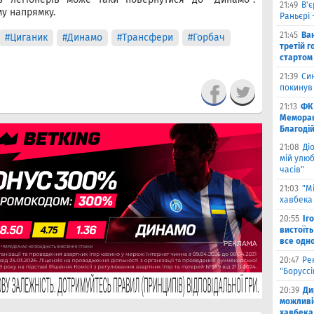
21:49
В'є
у напрямку.
Раньєрі 
21:45
Ва
#Циганик
#Динамо
#Трансфери
#Горбач
третій г
стартом
21:39
Син
покинув
21:13
ФК 
Меморан
Благоді
21:08
Ді
мій улюб
часів"
21:03
"М
хавбека 
20:55
Іг
вистоїть
все одн
20:47
Ре
"Борусс
20:39
Ди
можливі
хавбека