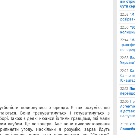
він отри
бути се
22:53
"М
розірва
22:50
"З
колишнь
22:44
"М
трансфе
поперед
22:38
Вл
України
22:22
Ка
Санчо пі
Юнайтед
22:12
Пі
перейшо
22:05
Пр
Аргентин
утболісти повернулися з оренди. Я так розумію, що
відставк
аються. Вони тренуватимуться і готуватимуться з
наступно
орі. Також є деякі нюанси із тими гравцями, які мали
ьким клубом. Це легіонери. Але вони використовували
21:56
У 
ипиняти угоду. Наскільки я розумію, зараз йдуть
Лонвейк
з легіонерів може таки повернутися до "Динамо".