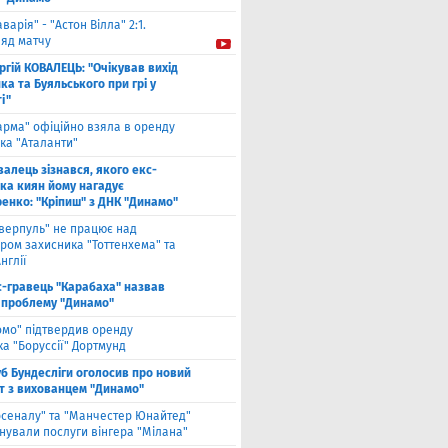
аварія" - "Астон Вілла" 2:1.
ляд матчу
ргій КОВАЛЕЦЬ: "Очікував вихід
а та Буяльського при грі у
і"
арма" офіційно взяла в оренду
ка "Аталанти"
валець зізнався, якого екс-
ка киян йому нагадує
енко: "Кріпиш" з ДНК "Динамо"
іверпуль" не працює над
ром захисника "Тоттенхема" та
нглії
с-гравець "Карабаха" назвав
 проблему "Динамо"
омо" підтвердив оренду
а "Боруссії" Дортмунд
б Бундесліги оголосив про новий
т з вихованцем "Динамо"
рсеналу" та "Манчестер Юнайтед"
нували послуги вінгера "Мілана"