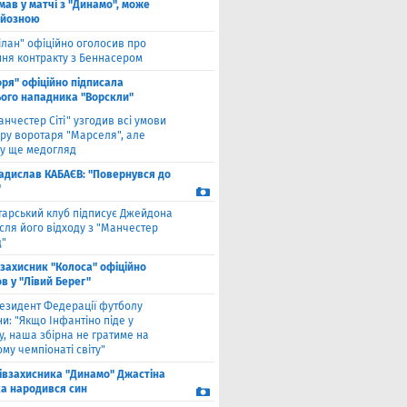
мав у матчі з "Динамо", може
рйозною
ілан" офіційно оголосив про
ння контракту з Беннасером
оря" офіційно підписала
ого нападника "Ворскли"
анчестер Сіті" узгодив всі умови
ру воротаря "Марселя", але
у ще медогляд
адислав КАБАЄВ: "Повернувся до
"
тарський клуб підписує Джейдона
сля його відходу з "Манчестер
"
взахисник "Колоса" офіційно
в у "Лівий Берег"
езидент Федерації футболу
и: "Якщо Інфантіно піде у
у, наша збірна не гратиме на
му чемпіонаті світу"
півзахисника "Динамо" Джастіна
а народився син