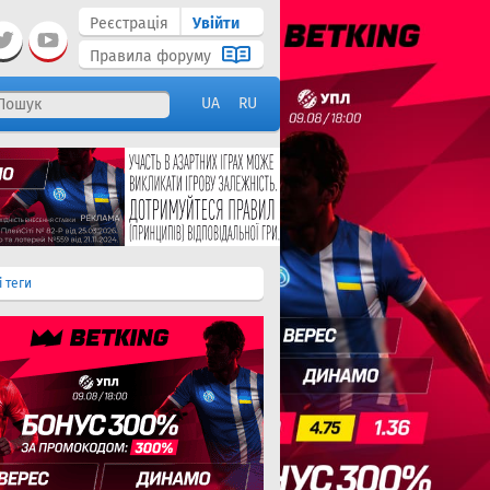
Реєстрація
Увійти
Правила форуму
UA
RU
і теги