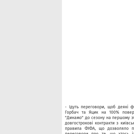
- Ідуть переговори, щоб деякі ф
Горбач та Яцик на 100% поверт
"Динамо" до сезону на першому зб
довгострокові контракти з київс
правила ФІФА, що дозволяло пр
переговори про те, що хтось і