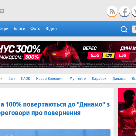
фери
Блоги
Фото
Відео
ри
Сич
ПАОК
Назар Волошин
Мунгенге
Карабах
Динамо
Вс
на 100% повертаються до "Динамо" з
переговори про повернення