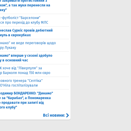
е закривати протистояння з
хом", а так муки перенесли на
аку"
с-футболіст "Барселони"
ся про перехід до клубу МЛС
чеслав Суркіс провів дебютний
 нуль в єврокубках
онако" не веде переговорів щодо
ру Лукаку
намо" вперше у сезоні здобуло
у в основний час
 хоче від "Ліверпуля" за
р Барколя понад 150 млн євро
ловного тренера "Селтіка"
О'Ніла госпіталізували
лодимир БОНДАРЕНКО: "Динамо"
е за "Карабах", а Пономаренка
 продавати при запиті від
ого клубу"
Всі новини: