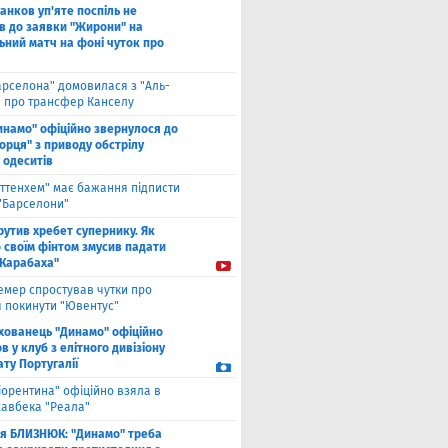
анков уп'яте поспіль не
в до заявки "Жирони" на
ьний матч на фоні чуток про
арселона" домовилася з "Аль-
" про трансфер Канселу
инамо" офіційно звернулося до
орця" з приводу обстрілу
 одеситів
оттенхем" має бажання підписти
 "Барселони"
рутив хребет супернику. Як
 своїм фінтом змусив падати
"Карабаха"
емер спростував чутки про
 покинути "Ювентус"
хованець "Динамо" офіційно
 у клуб з елітного дивізіону
ту Португалії
іорентина" офіційно взяла в
хавбека "Реала"
ля БЛИЗНЮК: "Динамо" треба