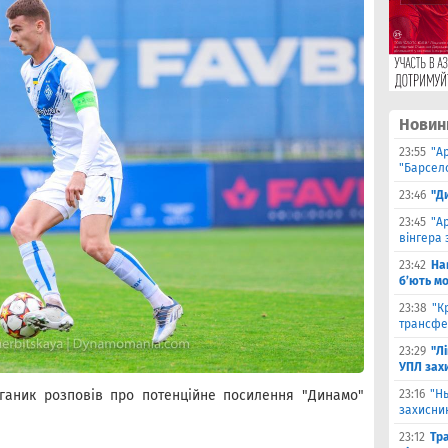
Новин
23:55
"А
"Барсело
23:46
"Д
23:45
"А
вінгера 
23:42
На
б’ють м
23:38
"К
трансфе
23:29
"Л
УПЛ зах
иганик розповів про потенційне посилення "Динамо"
23:16
"Н
захисни
23:12
Тр