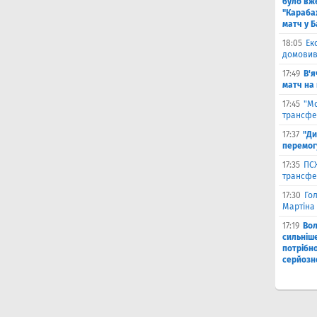
було вж
"Караба
матч у Б
18:05
Ек
домовив
17:49
В'я
матч на
17:45
"М
трансфе
17:37
"Ди
перемог
17:35
ПСЖ
трансфе
17:30
Го
Мартіна 
17:19
Во
сильніш
потрібно
серйозн