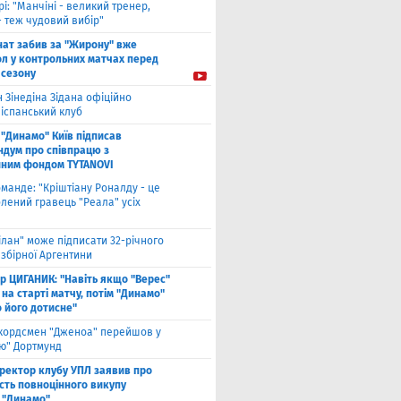
рі: "Манчіні - великий тренер,
- теж чудовий вибір"
нат забив за "Жирону" вже
ол у контрольних матчах перед
 сезону
 Зінедіна Зідана офіційно
 іспанський клуб
"Динамо" Київ підписав
дум про співпрацю з
йним фондом TYTANOVI
оманде: "Кріштіану Роналду - це
лений гравець "Реала" усіх
ілан" може підписати 32-річного
збірної Аргентини
ор ЦИГАНИК: "Навіть якщо "Верес"
 на старті матчу, потім "Динамо"
о його дотисне"
кордсмен "Дженоа" перейшов у
ію" Дортмунд
ректор клубу УПЛ заявив про
сть повноцінного викупу
 "Динамо"