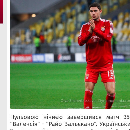
Нульовою нічиєю завершився матч 35
"Валенсія" - "Райо Вальєкано". Українсь