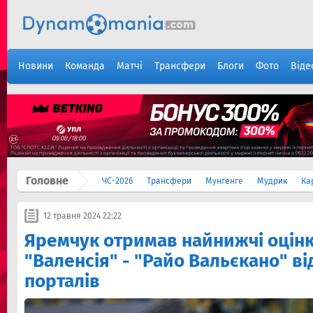
Новини
Команда
Матчі
Трансфери
Блоги
Фото
Віде
Головне
ЧС-2026
Трансфери
Мунгенге
Мудрик
Ка
12 травня 2024 22:22
Яремчук отримав найнижчі оцінк
"Валенсія" - "Райо Вальєкано" ві
порталів