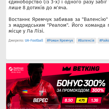
єдиноборство (із 3-х) і одного разу забі
лише 8 дотиків до м'яча.
Востаннє Яремчук забивав за "Валенсію" 
з мадридським "Реалом". Його команда п
місце у Ла Лізі.
Джерело:
UA-Football
#Роман Яремчук
#Валенсія
#Райо