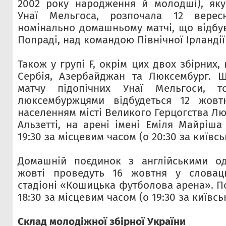
2002 року народження й молодші), яку
Унаї Мельгоса, розпочала 12 вере
номінально домашньому матчі, що відбу
Попраді, над командою Північної Ірландії 
Також у групі F, окрім цих двох збірних,
Сербія, Азербайджан та Люксембург. 
матчу підопічних Унаї Мельгоси, 
люксембуржцями відбудеться 12 жовт
населенням місті Великого Герцогства Л
Альзетті, на арені імені Еміля Майріша
19:30 за місцевим часом (о 20:30 за київсь
Домашній поєдинок з англійськими од
жовті проведуть 16 жовтня у словац
стадіоні «Кошицька футболова арена». По
18:30 за місцевим часом (о 19:30 за київсь
Склад молодіжної збірної України