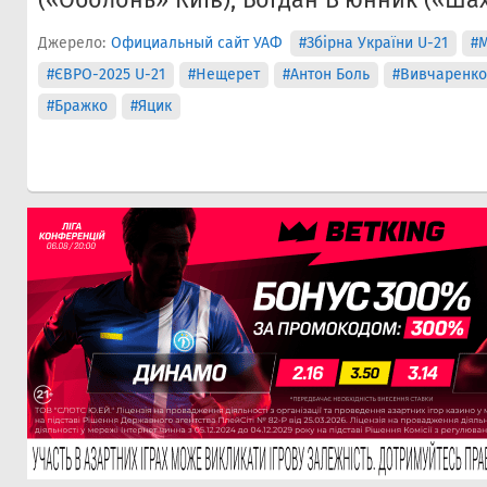
Джерело:
Официальный сайт УАФ
#Збірна України U-21
#
#ЄВРО-2025 U-21
#Нещерет
#Антон Боль
#Вивчаренко
#Бражко
#Яцик