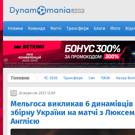
Новини
Команда
Матчі
Трансфери
Блоги
Фото
Віде
Головне
ЧС-2026
Трансфери
Сич
ПАОК
Назар Вол
26 вересня 2023 12:09
Мельгоса викликав 6 динамівців
збірну України на матчі з Люксе
Англією