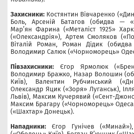
Захисники:
Костянтин Вівчаренко («Дин
Боль, Арсеній Батагов (обидва — «З
Мар’ян Фарина («Металіст 1925» Харкі
(«Олександрія»), Артем Смоляков («По
Віталій Роман, Роман Дідик (обидва
Володимир Салюк («Чорноморець» Одес
Півзахисники:
Єгор Ярмолюк («Брент
Володимир Бражко, Назар Волошин (о
Київ), Валентин Рубчинський («Дні
Олександр Яцик («Зоря» Луганськ), Ілл
Львів), Максим Кучерявий («Сент-Джонс
Максим Брагару («Чорноморець» Одеса)
(«Шахтар» Донецьк).
Нападники:
Єгор Гунічев («Минай»),
(«Оболонь» Київ), Богдан В’юнник («Ша