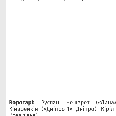
Воротарі:
Руслан Нещерет («Динам
Кінарейкін («Дніпро-1» Дніпро), Кірі
Ковалівка).