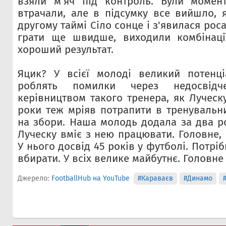
взяли м'яч під контроль. Були момен
втрачали, але в підсумку все вийшло, я
другому таймі Сіло сонце і з'явилася рос
грати ще швидше, виходили комбінаці
хороший результат.
Яцик? У всієї молоді великий потенці
роблять помилки через недосвідч
керівництвом такого тренера, як Луческ
роки теж мріяв потрапити в тренувальни
на збори. Наша молодь додала за два ро
Луческу вміє з нею працювати. Головне,
У нього досвід 45 років у футболі. Потріб
вбирати. У всіх велике майбутнє. Головне 
Джерело:
FootballHub на YouTube
#Караваєв
#Динамо