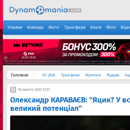
Новини
Команда
Матчі
Трансфери
Блоги
Фото
Віде
Головне
ЧС-2026
Трансфери
Мунгенге
Мудрик
Ка
16 лютого 2022 12:51
Олександр КАРАВАЄВ: "Яцик? У вс
великий потенціал"