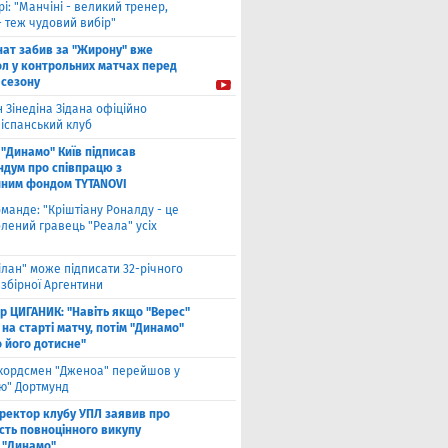
рі: "Манчіні - великий тренер,
- теж чудовий вибір"
нат забив за "Жирону" вже
ол у контрольних матчах перед
 сезону
 Зінедіна Зідана офіційно
 іспанський клуб
"Динамо" Київ підписав
дум про співпрацю з
йним фондом TYTANOVI
оманде: "Кріштіану Роналду - це
лений гравець "Реала" усіх
ілан" може підписати 32-річного
збірної Аргентини
ор ЦИГАНИК: "Навіть якщо "Верес"
 на старті матчу, потім "Динамо"
о його дотисне"
кордсмен "Дженоа" перейшов у
ію" Дортмунд
ректор клубу УПЛ заявив про
сть повноцінного викупу
 "Динамо"