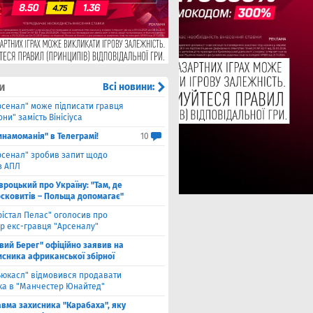
и
Всі новини:
рсенал" може підписати гравця
ни" замість Вінісіуса
инамоманія" в Телеграмі!
10
рсенал" зробив запит щодо
з АПЛ
вроцький про Україну: "Там, де
осковитів – Польща допомагає"
рістал Пелас" оголосив про
р екс-гравця "Арсеналу"
івий Берег" офіційно заявив на
исника африканської збірної
ьюкасл" відмовився продавати
ка в "Манчестер Юнайтед"
авма захисника "Карабаха", яку