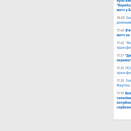
було вж
"Караба
матч у Б
18:05
Ек
домовив
17:49
В'я
матч на
17:45
"М
трансфе
17:37
"Ди
перемог
17:35
ПСЖ
трансфе
17:30
Го
Мартіна 
17:19
Во
сильніш
потрібно
серйозн