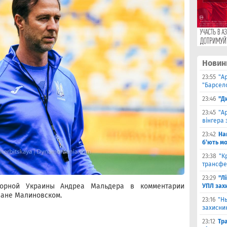
Новин
23:55
"А
"Барсело
23:46
"Д
23:45
"А
вінгера 
23:42
На
б’ють м
23:38
"К
трансфе
23:29
"Л
сборной Украины Андреа Мальдера в комментарии
УПЛ зах
лане Малиновском.
23:16
"Н
захисни
23:12
Тр