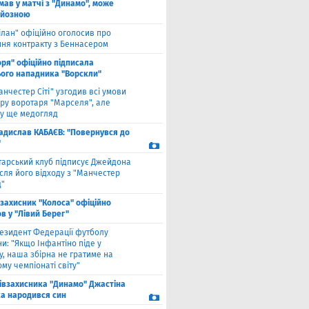
мав у матчі з "Динамо", може
рйозною
ілан" офіційно оголосив про
ння контракту з Беннасером
оря" офіційно підписала
ого нападника "Ворскли"
анчестер Сіті" узгодив всі умови
ру воротаря "Марселя", але
у ще медогляд
адислав КАБАЄВ: "Повернувся до
"
тарський клуб підписує Джейдона
сля його відходу з "Манчестер
"
взахисник "Колоса" офіційно
в у "Лівий Берег"
езидент Федерації футболу
и: "Якщо Інфантіно піде у
у, наша збірна не гратиме на
му чемпіонаті світу"
півзахисника "Динамо" Джастіна
а народився син