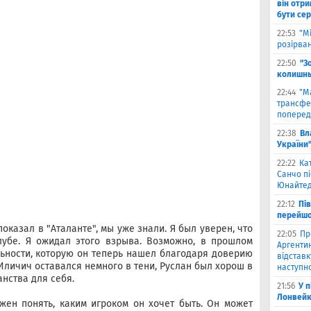
він отри
бути се
22:53
"М
розірва
22:50
"З
колишнь
22:44
"М
трансфе
поперед
22:38
Вл
України
22:22
Ка
Санчо пі
Юнайтед
22:12
Пі
перейшо
оказал в "Аталанте", мы уже знали. Я был уверен, что
22:05
Пр
лубе. Я ожидал этого взрыва. Возможно, в прошлом
Аргентин
льности, которую он теперь нашел благодаря доверию
відставк
 Иличич оставался немного в тени, Руслан был хорош в
наступно
нства для себя.
21:56
У 
Лонвейк
жен понять, каким игроком он хочет быть. Он может