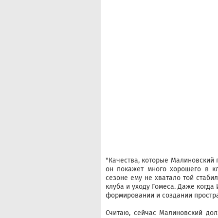
"Качества, которые Малиновский п
он покажет много хорошего в к
сезоне ему не хватало той стаби
клуба и уходу Гомеса. Даже когда
формировании и создании простра
Считаю, сейчас Малиновский дол