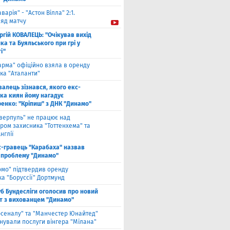
аварія" - "Астон Вілла" 2:1.
ляд матчу
ргій КОВАЛЕЦЬ: "Очікував вихід
а та Буяльського при грі у
і"
арма" офіційно взяла в оренду
ка "Аталанти"
валець зізнався, якого екс-
ка киян йому нагадує
енко: "Кріпиш" з ДНК "Динамо"
іверпуль" не працює над
ром захисника "Тоттенхема" та
нглії
с-гравець "Карабаха" назвав
 проблему "Динамо"
омо" підтвердив оренду
а "Боруссії" Дортмунд
б Бундесліги оголосив про новий
т з вихованцем "Динамо"
рсеналу" та "Манчестер Юнайтед"
нували послуги вінгера "Мілана"