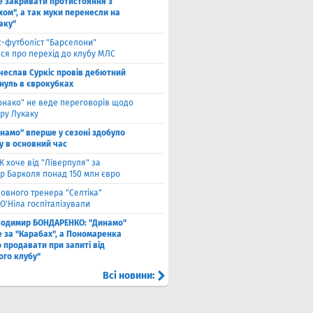
е закривати протистояння з
хом", а так муки перенесли на
аку"
с-футболіст "Барселони"
ся про перехід до клубу МЛС
чеслав Суркіс провів дебютний
 нуль в єврокубках
онако" не веде переговорів щодо
ру Лукаку
намо" вперше у сезоні здобуло
у в основний час
 хоче від "Ліверпуля" за
р Барколя понад 150 млн євро
ловного тренера "Селтіка"
О'Ніла госпіталізували
лодимир БОНДАРЕНКО: "Динамо"
е за "Карабах", а Пономаренка
 продавати при запиті від
ого клубу"
Всі новини: