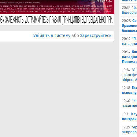
20:34
"Б
Відеоог
20:28
Се
Ярмоленк
більшост
Увійдіть в систему
або
Зареєструйтесь
20:19
"П
нападни
20:14
Ко
нападни
Пономар
19:54
"Л
трансфе
збірної А
19:48
Ек
основну
19:40
"К
захисник
19:31
Клу
контрак
19:25
"А
запропо