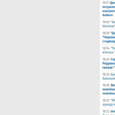
19:17
Циг
потрапи
контрол
бойкот
19:09
"Б
Хілялем
18:59
"Д
"Чорном
стадіону
18:54
"Т
вінгера
18:45
Ск
Редушко
гравця 
18:33
Бр
бажання
18:30
Ви
перейшов
чемпіона
18:25
"Ф
оренду 
18:12
Іл