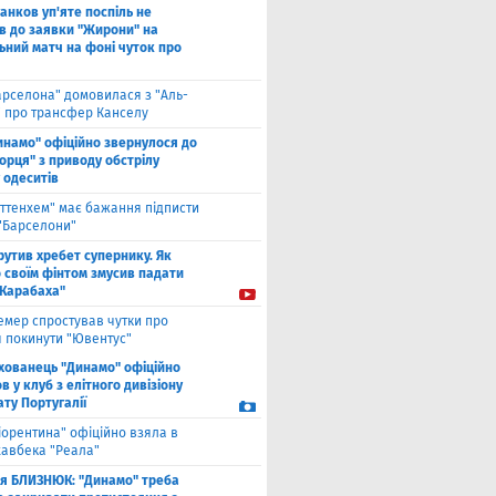
анков уп'яте поспіль не
в до заявки "Жирони" на
ьний матч на фоні чуток про
арселона" домовилася з "Аль-
" про трансфер Канселу
инамо" офіційно звернулося до
орця" з приводу обстрілу
 одеситів
оттенхем" має бажання підписти
 "Барселони"
рутив хребет супернику. Як
 своїм фінтом змусив падати
"Карабаха"
емер спростував чутки про
 покинути "Ювентус"
хованець "Динамо" офіційно
 у клуб з елітного дивізіону
ту Португалії
іорентина" офіційно взяла в
хавбека "Реала"
ля БЛИЗНЮК: "Динамо" треба