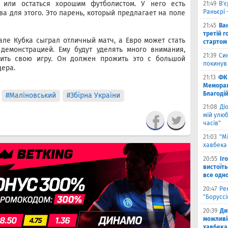
 или остаться хорошим футболистом. У него есть
21:49
В'є
Раньєрі 
а для этого. Это парень, который предлагает на поле
21:45
Ва
третій г
ле Кубка сыграл отличный матч, а Евро может стать
стартом
демонстрацией. Ему будут уделять много внимания,
21:39
Син
ить свою игру. Он должен прожить это с большой
покинув
дера.
21:13
ФК 
Меморан
Благоді
#Малiновський
#Збірна України
21:08
Ді
мій улюб
часів"
21:03
"М
хавбека 
20:55
Іг
вистоїть
все одн
20:47
Ре
"Борусс
20:39
Ди
можливі
хавбека