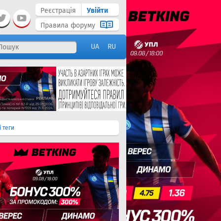
Реєстрація
Увійти
Правила форуму
UA
RU
і теги