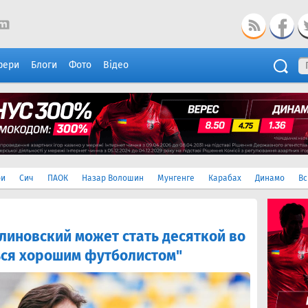
фери
Блоги
Фото
Відео
ри
Сич
ПАОК
Назар Волошин
Мунгенге
Карабах
Динамо
Вс
линовский может стать десяткой во
ться хорошим футболистом"