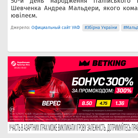
50-й день народження італійського 
Шевченка Андреа Мальдери, якого кома
ювілеєм.
Джерело:
Официальный сайт УАФ
#Збірна України
#Маль