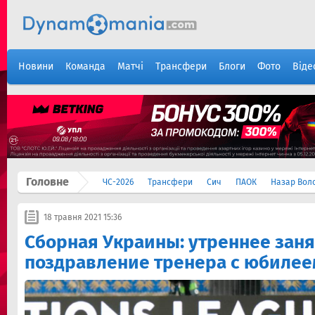
Новини
Команда
Матчі
Трансфери
Блоги
Фото
Віде
Головне
ЧС-2026
Трансфери
Сич
ПАОК
Назар Вол
18 травня 2021 15:36
Сборная Украины: утреннее заня
поздравление тренера с юбилее